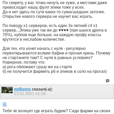
По секрету, у вас точка ничуть не хуже, а местами даже
превосходит нашу, фулл эпики тоже у всех.
Да и нет здесь по сути каких-то сумасшедших заточек.
Открытие нового сервера не научит вас играть.
По поводу х1 серверов, есть один 3х-летний с4 х1
сервер...Эпика уже так же до ♥♥♥♥ (при шансе дропа в
70%), нублов еще больше, на каждую профу классы
крутятся в неслабом количестве.
Для тех, кто хочет начать с нуля - регулярно
переоткрываются всякие бафни и прочая хрень. Почему
не стартанете там? С нуля в равных условиях?
Наверное, потому что:
а) рога обломают сразу же на старте
б) не получится фармить рб и эпиков в соло на прогах)
mrBerns
сказал(-а):
13.01.2021
01:56
Тебя чё волнует где играть будем? Сиди фарми на своих