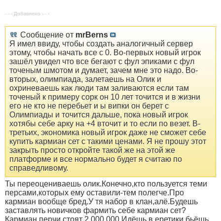
- - - Добавлено - - -
Сообщение от
mrBerns
Я имел ввиду, чтобы создать аналогичный сервер
этому, чтобы начать все с 0. Во-первых новый игрок
зашёл увидел что все бегают с фул эпиками с фул
точеным шмотом и думает, зачем мне это надо. Во-
вторых, олимпиада, залетаешь на Олик и
охриневаешь как люди там заливаются если там
точеный к примеру сорк он 10 лет точится и в жизни
его не кто не перебьет и ы випки он берет с
Олимпиады и точится дальше, пока новый игрок
хотябы себе арку на +4 вточит и то если по везет. В-
третьих, экономика новый игрок даже не сможет себе
купить кармиан сет с такими ценами. Я не прошу этот
закрыть просто откройте такой же на этой же
платформе и все нормально будет я считаю по
справедливому.
Ты переоцениваешь олик.Конечно,кто пользуется теми
персами,которых ему оставили-тем полегче.Про
кармиан вообще бред.У тя набор в клан,алё.Будешь
заставлять новичков фармить себе кармиан сет?
Кармиан перчи стоят 2 000 000.Идёшь в еретики,бьёшь