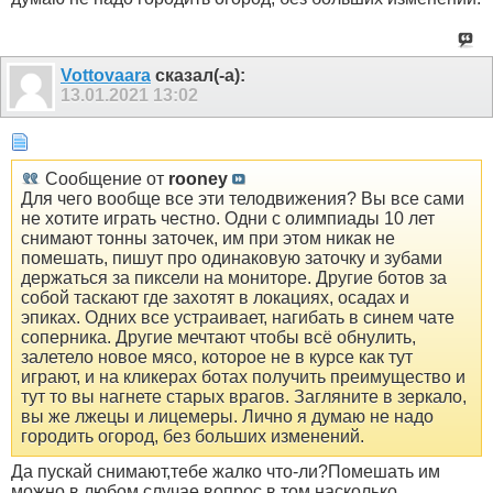
Vottovaara
сказал(-а):
13.01.2021
13:02
Сообщение от
rooney
Для чего вообще все эти телодвижения? Вы все сами
не хотите играть честно. Одни с олимпиады 10 лет
снимают тонны заточек, им при этом никак не
помешать, пишут про одинаковую заточку и зубами
держаться за пиксели на мониторе. Другие ботов за
собой таскают где захотят в локациях, осадах и
эпиках. Одних все устраивает, нагибать в синем чате
соперника. Другие мечтают чтобы всё обнулить,
залетело новое мясо, которое не в курсе как тут
играют, и на кликерах ботах получить преимущество и
тут то вы нагнете старых врагов. Загляните в зеркало,
вы же лжецы и лицемеры. Лично я думаю не надо
городить огород, без больших изменений.
Да пускай снимают,тебе жалко что-ли?Помешать им
можно в любом случае,вопрос в том,насколько