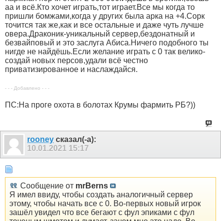
аа и всё.Кто хочет играть,тот играет.Все мы когда то
пришли бомжами,когда у других была арка на +4.Сорк
точится так же,как и все остальные и даже чуть лучше
овера.Драконик-уникальный сервер,бездонатный и
безвайповый и это заслуга Абиса.Ничего подобного ты
нигде не найдёшь.Если желание играть с 0 так велико-
создай новых персов,удали всё честно
приватизированное и наслаждайся.
- - - Добавлено - - -
ПС:На проге охота в болотах Крумы фармить РБ?))
rooney
сказал(-а):
10.01.2021
15:17
Сообщение от
mrBerns
Я имел ввиду, чтобы создать аналогичный сервер
этому, чтобы начать все с 0. Во-первых новый игрок
зашёл увидел что все бегают с фул эпиками с фул