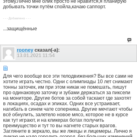
этому.Лично мне олик просто не нравится,я планирую
добывать точки путём спойла,качаю саппорт.
- - - Добавлено - - -
...защищённые
rooney
сказал(-а):
13.01.2021
11:54
Для чего вообще все эти телодвижения? Вы все сами не
хотите играть честно. Одни с олимпиады 10 лет снимают
тонны заточек, им при этом никак не помешать, пишут
про одинаковую заточку и зубами держаться за пиксели
на мониторе. Другие ботов за собой таскают где захотят
в локациях, осадах и эпиках. Одних все устраивает,
нагибать в синем чате соперника. Другие мечтают чтобы
всё обнулить, залетело новое мясо, которое не в курсе
как тут играют, и на кликерах ботах получить
преимущество и тут то вы нагнете старых врагов.
Загляните в зеркало, вы же лжецы и лицемеры. Лично я
думаю не надо городить огород, без больших изменений.