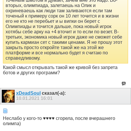
точеным шмотом и думает, зачем мне это надо. Во-
вторых, олимпиада, залетаешь на Олик и
охриневаешь как люди там заливаются если там
точеный к примеру сорк он 10 лет точится и в жизни
его не кто не перебьет и ы випки он берет с
Олимпиады и точится дальше, пока новый игрок
хотябы себе арку на +4 вточит и то если по везет. В-
третьих, экономика новый игрок даже не сможет себе
купить кармиан сет с такими ценами. Я не прошу этот
закрыть просто откройте такой же на этой же
платформе и все нормально будет я считаю по
справедливому.
Какой смысл открывать такой же кривой без запрета
ботов и других программ?
xDeadSoul
сказал(-а):
10.01.2021
16:01
Неслабо у кого-то ♥♥♥♥ сгорела, после вчерашнего
олимпа)