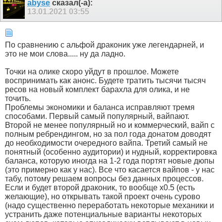
abyse
сказал(-а):
13.01.2021
03:55
По сравнению с альфой драконик уже легендарней, и
это не мои слова..... ну да ладно.
Точки на олике скоро уйдут в прошлое. Можете
воспринимать как анонс. Будете тратить тысячи тысяч
ресов на новый комплект барахла для олика, и не
точить.
Проблемы экономики и баланса исправляют тремя
способами. Первый самый популярный, вайпают.
Второй не менее популярный но и коммерческий, вайп с
полным ребрендингом, но за пол года донатом доводят
до необходимости очередного вайпа. Третий самый не
понятный (особенно аудитории) и нудный, корректировка
баланса, которую иногда на 1-2 года портят новые дюпы
(это примерно как у нас). Все что касается вайпов - у нас
табу, потому решаем вопросы без данных процессов.
Если и будет второй драконик, то вообще х0.5 (есть
желающие), но открывать такой проект очень сурово
(надо существенно переработать некоторые механики и
устранить даже потенциальные варианты некоторых