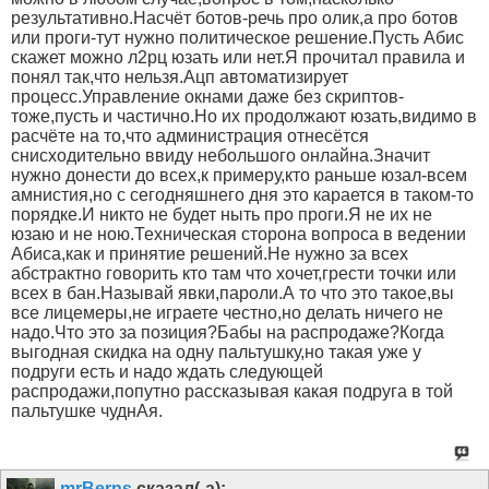
результативно.Насчёт ботов-речь про олик,а про ботов
или проги-тут нужно политическое решение.Пусть Абис
скажет можно л2рц юзать или нет.Я прочитал правила и
понял так,что нельзя.Ацп автоматизирует
процесс.Управление окнами даже без скриптов-
тоже,пусть и частично.Но их продолжают юзать,видимо в
расчёте на то,что администрация отнесётся
снисходительно ввиду небольшого онлайна.Значит
нужно донести до всех,к примеру,кто раньше юзал-всем
амнистия,но с сегодняшнего дня это карается в таком-то
порядке.И никто не будет ныть про проги.Я не их не
юзаю и не ною.Техническая сторона вопроса в ведении
Абиса,как и принятие решений.Не нужно за всех
абстрактно говорить кто там что хочет,грести точки или
всех в бан.Называй явки,пароли.А то что это такое,вы
все лицемеры,не играете честно,но делать ничего не
надо.Что это за позиция?Бабы на распродаже?Когда
выгодная скидка на одну пальтушку,но такая уже у
подруги есть и надо ждать следующей
распродажи,попутно рассказывая какая подруга в той
пальтушке чуднАя.
mrBerns
сказал(-а):