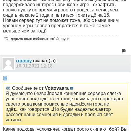
поддерживало интерес новичков к игре - скрафтить
новую пушку во время игрового процесса легче, чем
сидеть на капе 2 года и пытаться точить дб на 16.
Новый сервер тут не поможет тоже, ибо с нынешним
уровнем игры сервер превратится в то же самое
меньше чем за год))
"От дерьма надо избавляться" © abyse
rooney
сказал(-а):
10.01.2021
12:18
Сообщение от
Vottovaara
Я думаю,что безвайповая концепция сервера слегка
усложняет подходы к лестнице олимпа,что порождает
своего рода компромиссные идеи.Если гора не
идёт...,как говорится...Но будем надеяться,автор
рассеет наши сомнения и догадки и прольёт свет
истины.
Какие подходы усложняет, когда просто скипают бой? Вы