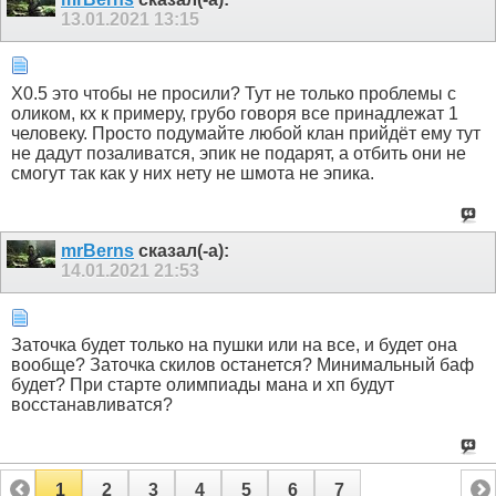
13.01.2021
13:15
X0.5 это чтобы не просили? Тут не только проблемы с
оликом, кх к примеру, грубо говоря все принадлежат 1
человеку. Просто подумайте любой клан прийдёт ему тут
не дадут позаливатся, эпик не подарят, а отбить они не
смогут так как у них нету не шмота не эпика.
mrBerns
сказал(-а):
14.01.2021
21:53
Заточка будет только на пушки или на все, и будет она
вообще? Заточка скилов останется? Минимальный баф
будет? При старте олимпиады мана и хп будут
восстанавливатся?
1
2
3
4
5
6
7