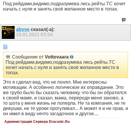
Под рейдами,видимо,подразумева лись рейты.ТС хочет
начать с нуля и занять своё желанное место в топах.
abyse
сказал(-а):
10.01.2021
03:54
Сообщение от
Vottovaara
Под рейдами,видимо,подразумева лись рейты.ТС
хочет начать с нуля и занять своё желанное место в
топах.
Это я сделал вид, что не понял. Мне интересны
мотивации. А особенно логическое их оправдание. Это
же грубо было бы сказать человеку, что-бы он обратился
к своей маме, и сказал, мама, перероди меня заново, а
то шота у меня жизнь не поперла. Не та компания, не те
девушки, не те уроки прогуливал... А может я и не прав, и
он имел в виду нечто загадочное и другое....
Администрация Сервера Draconic.Ru