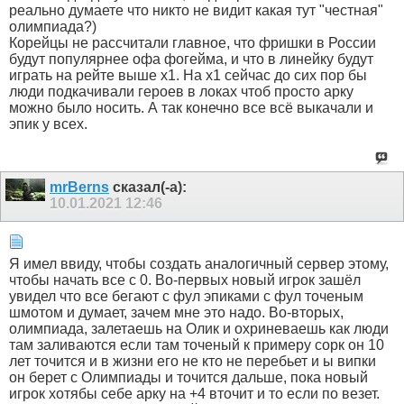
реально думаете что никто не видит какая тут "честная"
олимпиада?)
Корейцы не рассчитали главное, что фришки в России
будут популярнее офа фогейма, и что в линейку будут
играть на рейте выше х1. На х1 сейчас до сих пор бы
люди подкачивали героев в локах чтоб просто арку
можно было носить. А так конечно все всё выкачали и
эпик у всех.
mrBerns
сказал(-а):
10.01.2021
12:46
Я имел ввиду, чтобы создать аналогичный сервер этому,
чтобы начать все с 0. Во-первых новый игрок зашёл
увидел что все бегают с фул эпиками с фул точеным
шмотом и думает, зачем мне это надо. Во-вторых,
олимпиада, залетаешь на Олик и охриневаешь как люди
там заливаются если там точеный к примеру сорк он 10
лет точится и в жизни его не кто не перебьет и ы випки
он берет с Олимпиады и точится дальше, пока новый
игрок хотябы себе арку на +4 вточит и то если по везет.