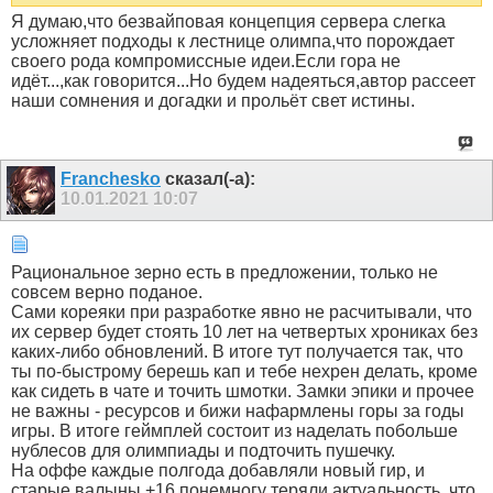
Я думаю,что безвайповая концепция сервера слегка
усложняет подходы к лестнице олимпа,что порождает
своего рода компромиссные идеи.Если гора не
идёт...,как говорится...Но будем надеяться,автор рассеет
наши сомнения и догадки и прольёт свет истины.
Franchesko
сказал(-а):
10.01.2021
10:07
Рациональное зерно есть в предложении, только не
совсем верно поданое.
Сами кореяки при разработке явно не расчитывали, что
их сервер будет стоять 10 лет на четвертых хрониках без
каких-либо обновлений. В итоге тут получается так, что
ты по-быстрому берешь кап и тебе нехрен делать, кроме
как сидеть в чате и точить шмотки. Замки эпики и прочее
не важны - ресурсов и бижи нафармлены горы за годы
игры. В итоге геймплей состоит из наделать побольше
нублесов для олимпиады и подточить пушечку.
На оффе каждые полгода добавляли новый гир, и
старые валыны +16 понемногу теряли актуальность, что