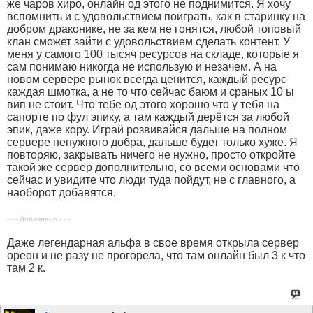
же чаров хиро, онлайн од этого не поднимится. Я хочу
вспомнить и с удовольствием поиграть, как в старинку на
добром драконике, не за кем не гонятся, любой топовый
клан сможет зайти с удовольствием сделать контент. У
меня у самого 100 тысяч ресурсов на складе, которые я
сам понимаю никогда не использую и незачем. А на
новом сервере рынок всегда ценится, каждый ресурс
каждая шмотка, а не то что сейчас баюм и сраных 10 ы
вип не стоит. Что тебе од этого хорошо что у тебя на
сапорте по фул эпику, а там каждый дерётся за любой
эпик, даже кору. Играй розвивайся дальше на полном
сервере ненужного добра, дальше будет только хуже. Я
повторяю, закрывать ничего не нужно, просто откройте
такой же сервер дополнительно, со всеми основами что
сейчас и увидите что люди туда пойдут, не с главного, а
наоборот добавятся.
- - - Добавлено - - -
Даже легендарная альфа в свое время открыла сервер
ореон и не разу не прогорела, что там онлайн был 3 к что
там 2 к.