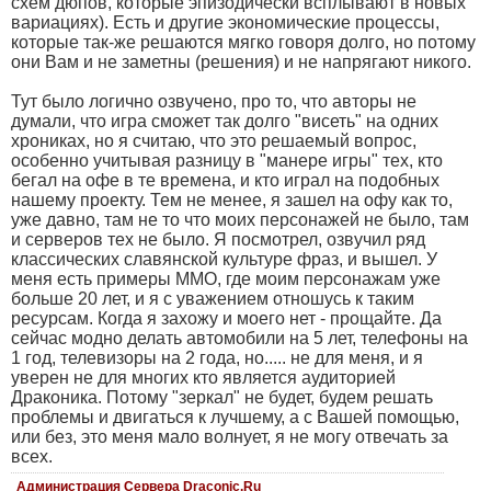
схем дюпов, которые эпизодически всплывают в новых
вариациях). Есть и другие экономические процессы,
которые так-же решаются мягко говоря долго, но потому
они Вам и не заметны (решения) и не напрягают никого.
Тут было логично озвучено, про то, что авторы не
думали, что игра сможет так долго "висеть" на одних
хрониках, но я считаю, что это решаемый вопрос,
особенно учитывая разницу в "манере игры" тех, кто
бегал на офе в те времена, и кто играл на подобных
нашему проекту. Тем не менее, я зашел на офу как то,
уже давно, там не то что моих персонажей не было, там
и серверов тех не было. Я посмотрел, озвучил ряд
классических славянской культуре фраз, и вышел. У
меня есть примеры ММО, где моим персонажам уже
больше 20 лет, и я с уважением отношусь к таким
ресурсам. Когда я захожу и моего нет - прощайте. Да
сейчас модно делать автомобили на 5 лет, телефоны на
1 год, телевизоры на 2 года, но..... не для меня, и я
уверен не для многих кто является аудиторией
Драконика. Потому "зеркал" не будет, будем решать
проблемы и двигаться к лучшему, а с Вашей помощью,
или без, это меня мало волнует, я не могу отвечать за
всех.
Администрация Сервера Draconic.Ru