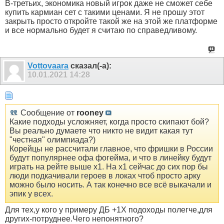
В-третьих, экономика новый игрок даже не сможет себе
купить кармиан сет с такими ценами. Я не прошу этот
закрыть просто откройте такой же на этой же платформе
и все нормально будет я считаю по справедливому.
Vottovaara
сказал(-а):
10.01.2021
14:28
Сообщение от
rooney
Какие подходы усложняет, когда просто скипают бой?
Вы реально думаете что никто не видит какая тут
"честная" олимпиада?)
Корейцы не рассчитали главное, что фришки в России
будут популярнее офа фогейма, и что в линейку будут
играть на рейте выше х1. На х1 сейчас до сих пор бы
люди подкачивали героев в локах чтоб просто арку
можно было носить. А так конечно все всё выкачали и
эпик у всех.
Для тех,у кого у примеру ДБ +1X подоходы полегче,для
других-потруднее.Чего непонятного?