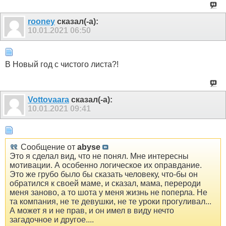
rooney
сказал(-а):
10.01.2021
06:50
В Новый год с чистого листа?!
Vottovaara
сказал(-а):
10.01.2021
09:41
Сообщение от
abyse
Это я сделал вид, что не понял. Мне интересны
мотивации. А особенно логическое их оправдание.
Это же грубо было бы сказать человеку, что-бы он
обратился к своей маме, и сказал, мама, перероди
меня заново, а то шота у меня жизнь не поперла. Не
та компания, не те девушки, не те уроки прогуливал...
А может я и не прав, и он имел в виду нечто
загадочное и другое....