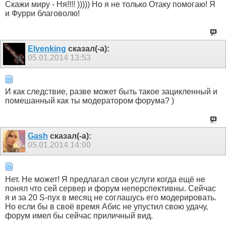
Скажи миру - Ня!!!! ))))) Но я не только Отаку помогаю! Я
и Фурри благоволю!
Elvenking
сказал(-а):
05.01.2014
13:53
И как следствие, разве может быть такое зацикленный и
помешанный как ты модератором форума? )
Gash
сказал(-а):
05.01.2014
14:00
Нет. Не может! Я предлагал свои услуги когда ещё не
понял что сей сервер и форум неперспективны. Сейчас
я и за 20 S-пух в месяц не соглашусь его модерировать.
Но если бы в своё время Абис не упустил свою удачу,
форум имел бы сейчас приличный вид.