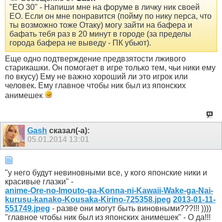
"ЕО 30" - Напиши мне на форуме в личку ник своей
ЕО. Если он мне понравится (пойму по нику перса, что
ты возможно тоже Отаку) могу зайти на бафера и
бафать тебя раз в 20 минут в городе (за пределы
города бафера не выведу - ПК убьют).
Еще одно подтверждение предвзятости лживого
старикашки. Он помогает в игре только тем, чьи ники ему
по вкусу) Ему не важно хороший ли это игрок или
человек. Ему главное чтобы ник был из японских
анимешек
Gash
сказал(-а):
05.01.2014
13:01
"у него будут невиновными все, у кого японские ники и
красивые глазки" -
anime-Ore-no-Imouto-ga-Konna-ni-Kawaii-Wake-ga-Nai-
kurusu-kanako-Kousaka-Kirino-725358.jpeg
2013-01-11-
551749.jpeg
- разве они могут быть виновными???!!! ))))
"главное чтобы ник был из японских анимешек" - О да!!!