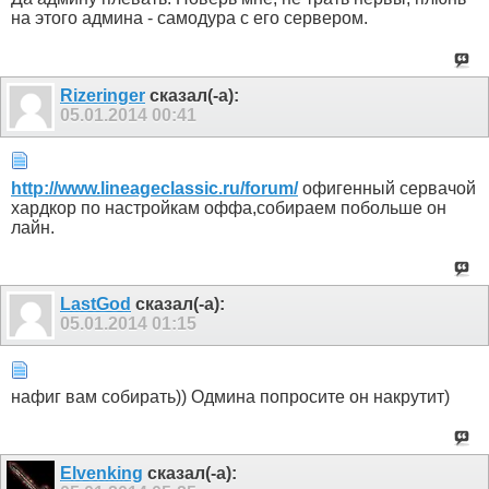
на этого админа - самодура с его сервером.
Rizeringer
сказал(-а):
05.01.2014
00:41
http://www.lineageclassic.ru/forum/
офигенный сервачой
хардкор по настройкам оффа,собираем побольше он
лайн.
LastGod
сказал(-а):
05.01.2014
01:15
нафиг вам собирать)) Одмина попросите он накрутит)
Elvenking
сказал(-а):