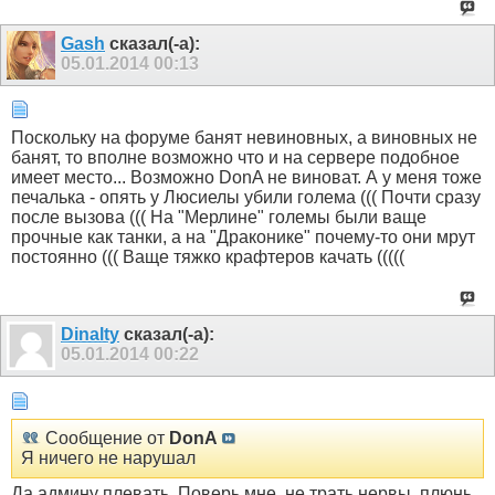
Gash
сказал(-а):
05.01.2014
00:13
Поскольку на форуме банят невиновных, а виновных не
банят, то вполне возможно что и на сервере подобное
имеет место... Возможно DonA не виноват. А у меня тоже
печалька - опять у Люсиелы убили голема ((( Почти сразу
после вызова ((( На "Мерлине" големы были ваще
прочные как танки, а на "Драконике" почему-то они мрут
постоянно ((( Ваще тяжко крафтеров качать (((((
Dinalty
сказал(-а):
05.01.2014
00:22
Сообщение от
DonA
Я ничего не нарушал
Да админу плевать. Поверь мне, не трать нервы, плюнь