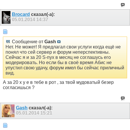
Brocard
сказал(-а):
05.01.2014
14:37
Сообщение от
Gash
Нет. Не может! Я предлагал свои услуги когда ещё не
понял что сей сервер и форум неперспективны.
Сейчас я и за 20 S-пух в месяц не соглашусь его
модерировать. Но если бы в своё время Абис не
упустил свою удачу, форум имел бы сейчас приличный
вид.
А за 20 х у е в тебе в рот , за твой мудоватый безер
согласишься ?
Gash
сказал(-а):
05.01.2014
15:21