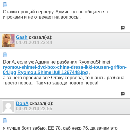
Скажи прощай серверу. Админ тут не общается с
игроками и не отвечает на вопросы.
Gash
сказал(-а):
04.01.2014
23:44
DonA, если уж Админ не разбанил RyomouShimei
ryomou-shimei-dvd-box-china-dress-ikki-tousen-griffon-
04.jpg
Ryomou.Shimei.full.1267448.jpg
,
а за него просили все Отаку сервера, то шансы разбана
твоего перса... Так что заводи нового перса!
DonA
сказал(-а):
04.01.2014
23:55
я лучше болт забью, ЕЕ 78, саб некр 76, да зачем это