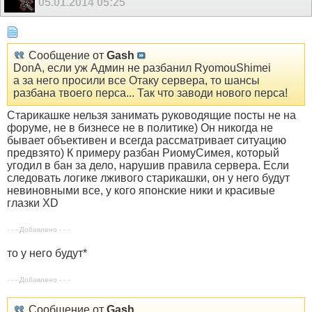
05.01.2014
05:25
Сообщение от
Gash
DonA, если уж Админ не разбанил RyomouShimei
а за него просили все Отаку сервера, то шансы
разбана твоего перса... Так что заводи нового перса!
Старикашке нельзя занимать руководящие посты не на
форуме, не в бизнесе не в политике) Он никогда не
бывает объективен и всегда рассматривает ситуацию
предвзято) К примеру разбан РиомуСимея, который
угодил в бан за дело, нарушив правила сервера. Если
следовать логике лживого старикашки, он у него будут
невиновными все, у кого японские ники и красивые
глазки XD
- - - Добавлено - - -
то у него будут*
- - - Добавлено - - -
Сообщение от
Gash