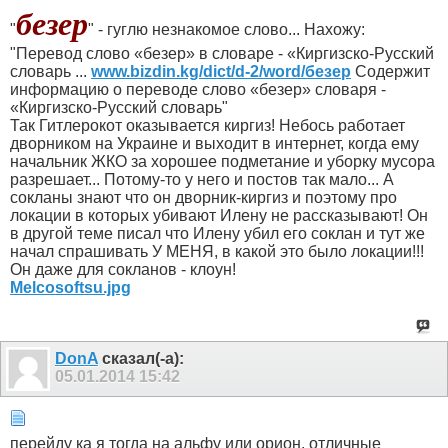
безер
"
" - гуглю незнакомое слово... Нахожу:
"Перевод слово «безер» в словаре - «Киргизско-Русский
словарь ...
www.bizdin.kg/dict/d-2/word/безер‎
Содержит
информацию о переводе слово «безер» словаря -
«Киргизско-Русский словарь"
Так Гитлерокот оказывается киргиз! Небось работает
дворником на Украине и выходит в интернет, когда ему
начальник ЖКО за хорошее подметание и уборку мусора
разрешает... Потому-то у него и постов так мало... А
сокланы знают что он дворник-киргиз и поэтому про
локации в которых убивают Илену не рассказывают! Он
в другой теме писал что Илену убил его соклан и тут же
начал спрашивать У МЕНЯ, в какой это было локации!!!
Он даже для сокланов - клоун!
Melcosoftsu.jpg
DonA
сказал(-а):
05.01.2014
15:42
перейду ка я тогда на альфу или орион, отличные