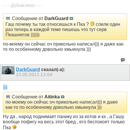
- - - Добавлено - - -
Сообщение от
DarkGuard
Гаш почему ты так относишься к Пка ?
слили один
раз теперь в каждой теме пишешь что тут серв
Пкашнегов ))))))
по-моему он сейчас оч прикольно написал))) я даже как-
то по особенному довольно хмыкнула )))
DarkGuard
сказал(-а):
23.05.2013
13:04
Сообщение от
Aitinka
по-моему он сейчас оч прикольно написал))) я даже
как-то по особенному довольно хмыкнула )))
Ну да , народ поднимает панику из за котов и кх , а Гашу
вообще пофигу на весь этот бред , его беспокоят только
Пка