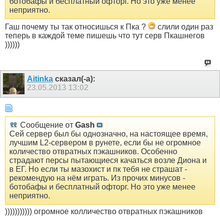
ботобафы и бесплатный офторг. Но это уже менее
неприятно.
Гаш почему ты так относишься к Пка ?
слили один раз
теперь в каждой теме пишешь что тут серв Пкашнегов
))))))
Aitinka
сказал(-а):
23.05.2013
13:02
Сообщение от
Gash
Сей сервер был бы однозначно, на настоящее время,
лучшим L2-сервером в рунете, если бы не огромное
количество отвратных пэкашников. Особенно
страдают персы пытающиеся качаться возле Диона и
в ЕГ. Но если ты мазохист и пк тебя не страшат -
рекомендую на нём играть. Из прочих минусов -
ботобафы и бесплатный офторг. Но это уже менее
неприятно.
))))))))))) огромное колличество отвратных пэкашников