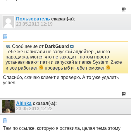
Пользователь
сказал(-а):
23.05.2013
12:19
Сообщение от
DarkGuard
Тебе же написали не запускай апдейтер , много
народу жалуются что не заходит , потом просто
устанавливают патч и запускай в папке System l2.exe
и все работает
проверь мб и тебе поможет
Спасибо, скачаю клиент и проверю. А то уже удалить
успел.
Aitinka
сказал(-а):
23.05.2013
12:22
Там по ссылке, которую я оставила, целая тема этому