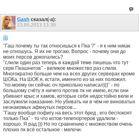
Gash
сказал(-а):
23.05.2013
13:30
"Гаш почему ты так относишься к Пка ?" - я к ним никак
не отношусь. Я их не трогаю. Вопрос - почему они до
моих персов докопались?
"слили один раз теперь в каждой теме пишешь что тут
серв Пкашнегов" - великое множество раз слили.
Многократно больше чем на всех других серверах кроме
ШОКа. На ШОК я, кстати, именнто из-за них положил.
"по-моему он сейчас оч прикольно написал)))" - по
большому счёту я ничего против пк не имею, если они
убивают крыс и хамов, которые себя недостойно вели и
заслужили наказание. Но убивать ни в чём не виноватых
незнакомых афкнутых персов...
"Гашу вообще пофигу на весь этот бред , его беспокоят
только Пка" - то что котов-телепортеров удалили -
хорошо. Я рад ))) Но по сравнению с множеством очень
плохих пк всё остальное - мелочи.