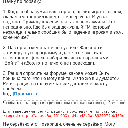
Начну по порядку.
1. Когда я обнаружил ваш сервер, решил играть на нём,
скачал и установил клиент... сервер упал. И упал
надолго. Причину падения вы так и не озвучили. Что
неправильно. Где был ваш дежурный ГМ, который
незамедлительно сообщил бы о падении игрокам и вам,
конечно же?
2. На сервер меня так и не пустило. Фаервол и
антивирусную программу я даже и не включал,
естественно. (после набора логина и пароля жму
"Войти" и абсолютно ничего не происходит.
3. Решил спросить на форуме, какова может быть
причина того, что не могу войти. И что же вы думаете?
Регистрация на форуме так-же доставляет массу
проблем.
Код: [
Просмотр
]
Чтобы стать зарегистрированным пользователем, Вам необ
/register.php?a=act&u=15166&i=d4aa42c5ad8321579bb105e7
Не серьёзно это, товарищи, очень не серьёзно. Могу
**** Ссылка не работает? ****
