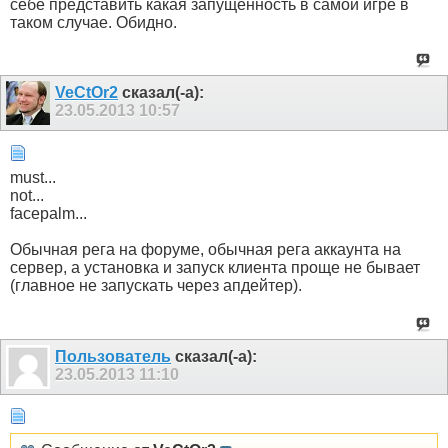
себе представить какая запущенность в самой игре в
/register.php?a=ver
таком случае. Обидно.
Внимательно проверьте, чтобы при копировании ссылки не
VeCtOr2
сказал(-а):
23.05.2013
10:57
must...
not...
facepalm...
Обычная рега на форуме, обычная рега аккаунта на
сервер, а установка и запуск клиента проще не бывает
(главное не запускать через апдейтер).
Пользователь
сказал(-а):
23.05.2013
11:10