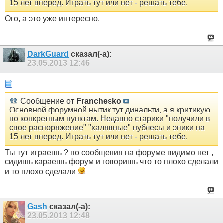
15 лет вперед. Играть тут или нет - решать тебе.
Ого, а это уже интересно.
DarkGuard
сказал(-а):
23.05.2013
12:46
Сообщение от
Franchesko
Основной форумной нытик тут динальти, а я критикую
по конкретным пунктам. Недавно старики "получили в
свое распоряжение" "халявные" нублесы и эпики на
15 лет вперед. Играть тут или нет - решать тебе.
Ты тут играешь ? по сообщения на форуме видимо нет ,
сидишь караешь форум и говоришь что то плохо сделали
и то плохо сделали
Gash
сказал(-а):
23.05.2013
12:48