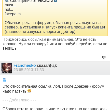
Сообщение от
VeCtOr2
must...
not...
facepalm...
Обычная рега на форуме, обычная рега аккаунта на
сервер, а установка и запуск клиента проще не бывает
(главное не запускать через апдейтер).
Присмотрись к ссылкам внимательнее. Это не есть
хорошо. Ну или скопируй их и попробуй перейти, если не
веришь.
Franchesko
сказал(-а):
23.05.2013
11:33
Это относительная ссылка, лол. После драконик форум
надо пастить
- - - Добавлено - - -
Сборка кстати топовая в инете тут стоит, но недавно кое-