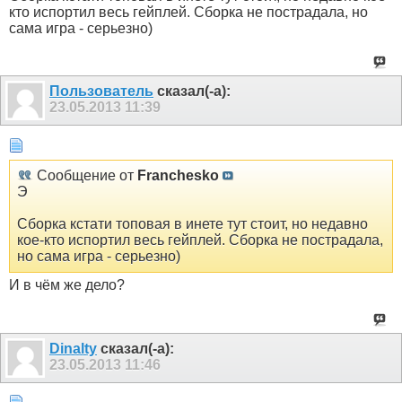
кто испортил весь гейплей. Сборка не пострадала, но
сама игра - серьезно)
Пользователь
сказал(-а):
23.05.2013
11:39
Сообщение от
Franchesko
Э
Сборка кстати топовая в инете тут стоит, но недавно
кое-кто испортил весь гейплей. Сборка не пострадала,
но сама игра - серьезно)
И в чём же дело?
Dinalty
сказал(-а):
23.05.2013
11:46