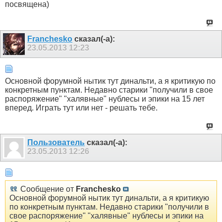
посвящена)
Franchesko
сказал(-а):
23.05.2013
12:23
Основной форумной нытик тут динальти, а я критикую по
конкретным пунктам. Недавно старики "получили в свое
распоряжение" "халявные" нублесы и эпики на 15 лет
вперед. Играть тут или нет - решать тебе.
Пользователь
сказал(-а):
23.05.2013
12:26
Сообщение от
Franchesko
Основной форумной нытик тут динальти, а я критикую
по конкретным пунктам. Недавно старики "получили в
свое распоряжение" "халявные" нублесы и эпики на