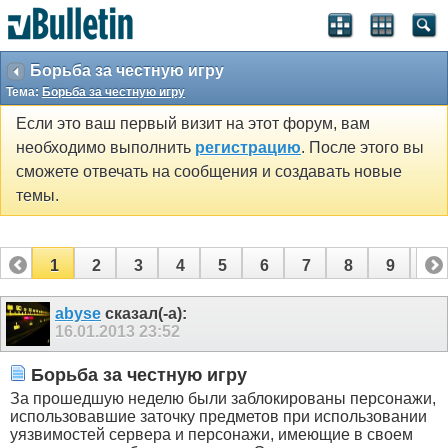
Борьба за честную игру
Тема:
Борьба за честную игру
Если это ваш первый визит на этот форум, вам
необходимо выполнить
регистрацию
. После этого вы
сможете отвечать на сообщения и создавать новые
темы.
1
2
3
4
5
6
7
8
9
10
11
12
13
14
15
16
17
abyse
сказал(-а):
16.01.2013
23:52
Борьба за честную игру
За прошедшую неделю были заблокированы персонажи,
использовавшие заточку предметов при использовании
уязвимостей сервера и персонажи, имеющие в своем