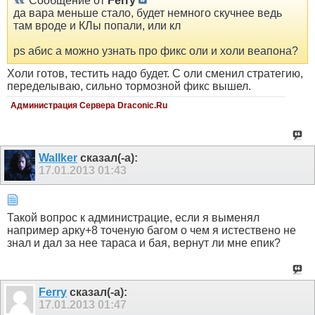
Сообщение от
Ferry
да вара меньше стало, будет немного скучнее ведь
там вроде и КЛы попали, или кл
ps абис а можно узнать про фикс оли и холи веапона?
Холи готов, тестить надо будет. С оли сменил стратегию,
переделываю, сильно тормозной фикс вышел.
Администрация Сервера Draconic.Ru
Wallker
сказал(-а):
17.01.2013
01:43
Такой вопрос к администрацие, если я выменял
например арку+8 точеную багом о чем я истествено не
знал и дал за нее тараса и бая, вернут ли мне епик?
Ferry
сказал(-а):
17.01.2013
01:47