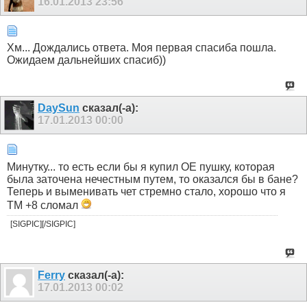
16.01.2013
23:56
Хм... Дождались ответа. Моя первая спасиба пошла.
Ожидаем дальнейших спасиб))
DaySun
сказал(-а):
17.01.2013
00:00
Минутку... то есть если бы я купил ОЕ пушку, которая
была заточена нечестным путем, то оказался бы в бане?
Теперь и выменивать чет стремно стало, хорошо что я
ТМ +8 сломал
[SIGPIC][/SIGPIC]
Ferry
сказал(-а):
17.01.2013
00:02