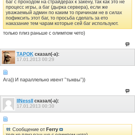
баг с проходом на страйдерах к закену, так как это не
процесс игры, а баг (дырка сервера), если же
уважаемый админ по каким то причинам не в силах
пофиксить этот баг, то просьба сделать за ето
наказание тем чарам которые сей баг используют.
только плиз раньше с олимпом чето)
TAPOK
сказал(-а):
17.01.2013
00:29
Ага)) И параллельно ивент "тыквы"))
llNessll
сказал(-а):
17.01.2013
00:30
Сообщение от
Ferry
только плиз раньше с олимпом чето)