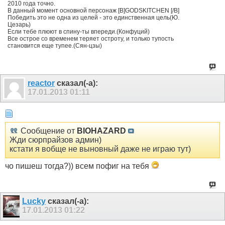
2010 года точно.
В данный момент основной персонаж [B]GODSKITCHEN [/B]
Победить это не одна из целей - это единственная цель(Ю.
Цезарь)
Если тебе плюют в спину-ты впереди.(Конфуций)
Все острое со временем теряет остроту, и только тупость
становится еще тупее.(Сян-цзы)
reactor
сказал(-а):
17.01.2013
01:11
Сообщение от
BIOHAZARD
Жди сюрпрайзов админ)
кстати я вобще не выновный даже не играю тут)
чо пишеш тогда?)) всем пофиг на тебя
Lucky
сказал(-а):
17.01.2013
01:22