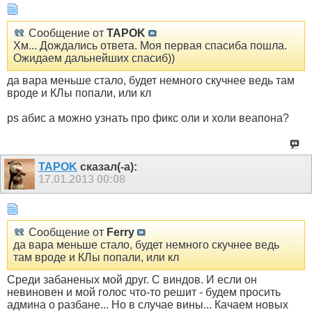
Сообщение от
TAPOK
Хм... Дождались ответа. Моя первая спасиба пошла.
Ожидаем дальнейших спасиб))
да вара меньше стало, будет немного скучнее ведь там
вроде и КЛы попали, или кл
ps абис а можно узнать про фикс оли и холи веапона?
TAPOK
сказал(-а):
17.01.2013
00:08
Сообщение от
Ferry
да вара меньше стало, будет немного скучнее ведь
там вроде и КЛы попали, или кл
Среди забаненых мой друг. С виндов. И если он
невиновен и мой голос что-то решит - будем просить
админа о разбане... Но в случае вины... Качаем новых