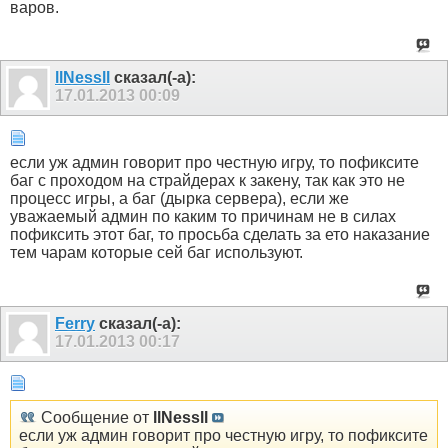
варов.
llNessll
сказал(-а):
17.01.2013
00:09
если уж админ говорит про честную игру, то пофиксите
баг с проходом на страйдерах к закену, так как это не
процесс игры, а баг (дырка сервера), если же
уважаемый админ по каким то причинам не в силах
пофиксить этот баг, то просьба сделать за ето наказание
тем чарам которые сей баг используют.
Ferry
сказал(-а):
17.01.2013
00:17
Сообщение от
llNessll
если уж админ говорит про честную игру, то пофиксите