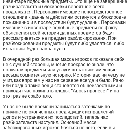
инвентаре подобные предметы. Это еще не завершение
разбирательств и блокировки вероятнее всего
продолжатся. Персонажи имевшие непосредственное
отношение к данным действиям останутся в блокировке
пожизненно и в последствии будут удалены. Персонажи
имевшие в инвентаре подобные предметы по факту
объяснения всей истории данных предметов будут
рассматриваться на предмет разблокирования. При
разблокировании предметы будут либо удаляться, либо
их заточка будет равна нулю.
В очередной раз большая масса игроков показала себя
не с лучшей стороны, многие прекрасно знали, что
получали предметы или услуги по заточке имеющие
весьма сомнительную историю. История вас ни чему не
учит, как впрочем у нас на сервере всегда и было. Рано
или поздно такие вещи становятся общеизвестными и
приходит час пожинать плоды. "Авось пронесет" и на
этот раз не сработало.
У нас не было времени заниматься заточками по
причине не оконченных пред идущих исправлений
дюпов и устранения их последствий, теперь час
разбирательств наступил. Основной массе
заблокированных игроков бояться не чего, если вы