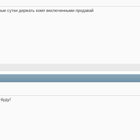
глые сутки держать комп вкключенными продавай
 буду!