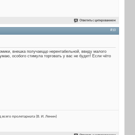
Ответить с цитированием
#10
номики, внешка получаеццо нерентабельной, ввиду малого
умаю, особого стимула торговать у вас не будет! Если чёто
 всего пролетариата (В. И. Ленин)