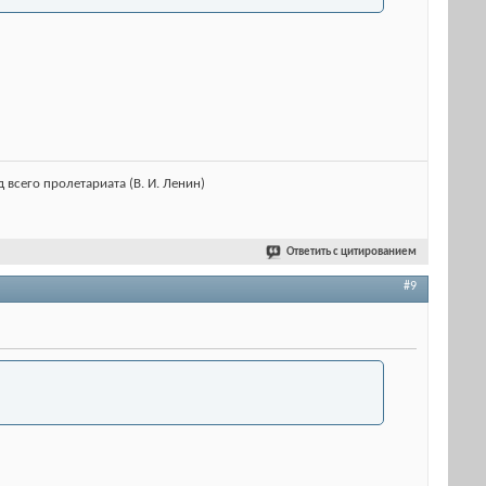
 всего пролетариата (В. И. Ленин)
Ответить с цитированием
#9