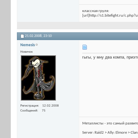
классная груля:
[url]http://s1.bitefight.ru/c.php?
21.02.2008,
23:10
Nemesis
Новичок
гыгы, у мну два компа, приэ
Регистрация
12.02.2008
Сообщений
75
Металлисты - это самый развитой
Server: Raid2 > Ally: Elmore > Cl