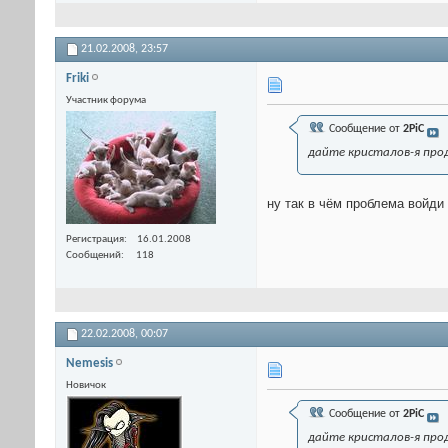
21.02.2008,
23:57
Friki
Участник форума
Сообщение от
2PiC
дайте кристалов-я про
ну так в чём проблема войди 
Регистрация
16.01.2008
Сообщений
118
22.02.2008,
00:07
Nemesis
Новичок
Сообщение от
2PiC
дайте кристалов-я про