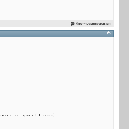
Ответить с цитированием
#6
 всего пролетариата (В. И. Ленин)