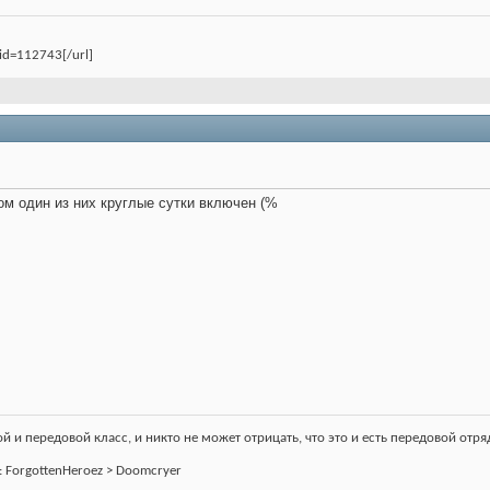
uid=112743[/url]
том один из них круглые сутки включен (%
 и передовой класс, и никто не может отрицать, что это и есть передовой отряд
an: ForgottenHeroez > Doomcryer