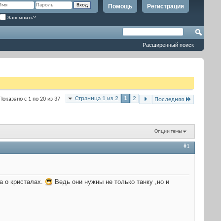
Помощь
Регистрация
Запомнить?
Расширенный поиск
Страница 1 из 2
1
2
Показано с 1 по 20 из 37
Последняя
Опции темы
#1
а о кристалах.
Ведь они нужны не только танку ,но и