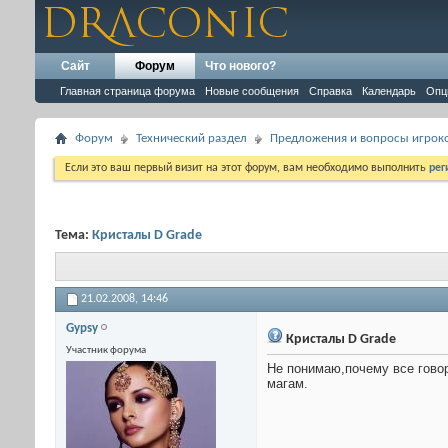
Сайт
Форум
Что нового?
Главная страница форума
Новые сообщения
Справка
Календарь
Опц
Форум
Технический раздел
Предложения и вопросы игрок
Если это ваш первый визит на этот форум, вам необходимо выполнить
рег
Тема:
Кристалы D Grade
21.02.2008,
14:46
Gypsy
Кристалы D Grade
Участник форума
Не понимаю,почему все говор
магам.