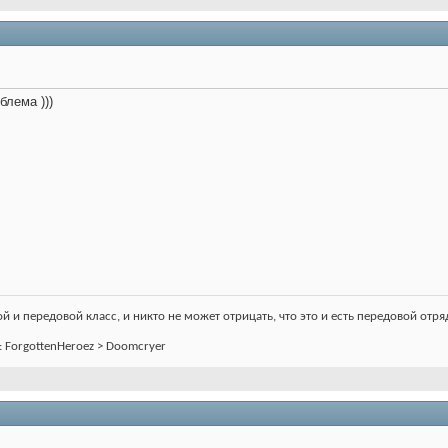
блема )))
 и передовой класс, и никто не может отрицать, что это и есть передовой отряд
an: ForgottenHeroez > Doomcryer