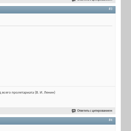
#3
 всего пролетариата (В. И. Ленин)
Ответить с цитированием
#4