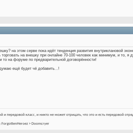
ешку? на этом серве пока идёт тенденция развития внутриклановой эко
 торговать на внешку при онлайне 70-100 человек как минимум, и то, я д
 и то на форуме по предварительной договорённости!
думаю ещё будет чё добавить...!
 и передовой класс, и никто не может отрицать, что это и есть передовой отряд
an: ForgottenHeroez > Doomcryer