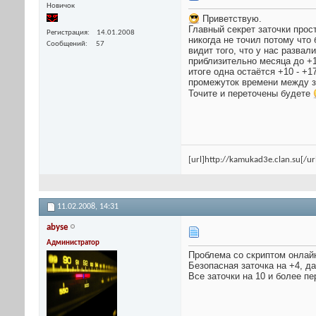
Новичок
Приветствую.
Главный секрет заточки прост
Регистрация
14.01.2008
никогда не точил потому что
Сообщений
57
видит того, что у нас разва
приблизительно месяца до +15
итоге одна остаётся +10 - +
промежуток времени между з
Точите и переточены будете
[url]http://kamukad3e.clan.su[/ur
11.02.2008,
14:31
abyse
Администратор
Проблема со скриптом онлайн
Безопасная заточка на +4, 
Все заточки на 10 и более п