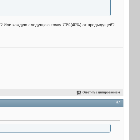
ньше? Или каждую следущюю точку 70%(40%) от предыдущей?
Ответить с цитированием
#7