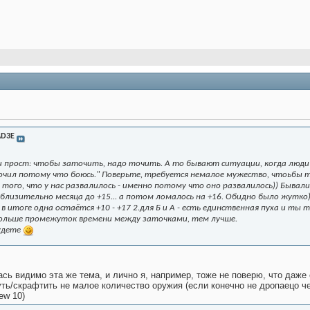
D3E
 прост: чтобы заточить, надо точить. А то бывают ситуации, когда люди 
очил потому что боюсь." Поверьте, требуется немалое мужество, чтоьбы то
того, что у нас развалилось - именно потому что оно развалилось)) Бывали 
близительно месяца до +15... а потом ломалось на +16. Обидно было жутко). 
 в итоге одна остаётся +10 - +17 2.для Б и А - есть единственная пуха и т
 больше промежуток времени между заточками, тем лучше.
удете
сь видимо эта же тема, и лично я, например, тоже не поверю, что даже 
ть/скрафтить не малое количество оружия (если конечно не дропаецо чер
ew 10)