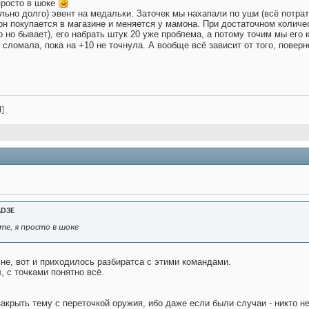
просто в шоке
льно долго) эвент на медальки. Заточек мы нахапали по уши (всё потрат
он покупается в магазине и меняется у мамона. При достаточном количес
о но бывает), его набрать штук 20 уже проблема, а потому точим мы его 
сломала, пока на +10 не точнула. А вообще всё зависит от того, повер
l]
D3E
е, я просто в шоке
не, вот и приходилось разбиратса с этими командами.
, с точками понятно всё.
крыть тему с переточкой оружия, ибо даже если были случаи - никто не