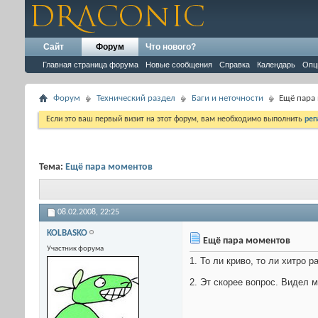
Сайт
Форум
Что нового?
Главная страница форума
Новые сообщения
Справка
Календарь
Опц
Форум
Технический раздел
Баги и неточности
Ещё пара
Если это ваш первый визит на этот форум, вам необходимо выполнить
рег
Тема:
Ещё пара моментов
08.02.2008,
22:25
KOLBASKO
Ещё пара моментов
Участник форума
1. То ли криво, то ли хитро 
2. Эт скорее вопрос. Видел 