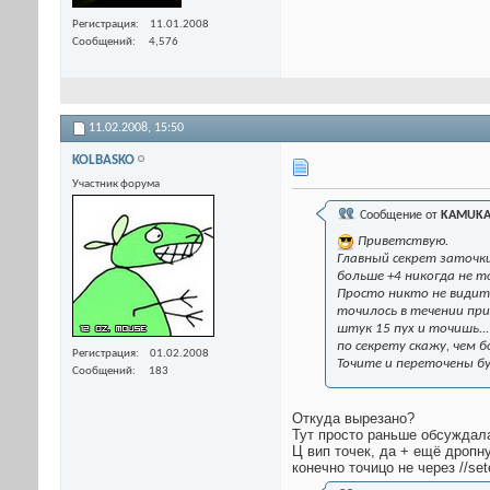
Регистрация
11.01.2008
Сообщений
4,576
11.02.2008,
15:50
KOLBASKO
Участник форума
Сообщение от
KAMUKA
Приветствую.
Главный секрет заточки
больше +4 никогда не т
Просто никто не видит 
точилось в течении при
штук 15 пух и точишь...
по секрету скажу, чем
Регистрация
01.02.2008
Точите и переточены б
Сообщений
183
Откуда вырезано?
Тут просто раньше обсуждала
Ц вип точек, да + ещё дропну
конечно точицо не через //set