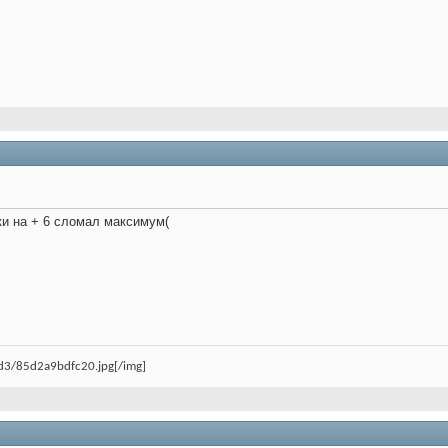
ки на + 6 сломал максимум(
/d3/85d2a9bdfc20.jpg[/img]