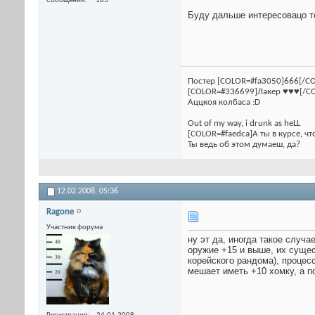
Сообщений
183
Буду дальше интересовацо т
Постер [COLOR=#fa3050]666[/CO
[COLOR=#336699]Лакер ♥♥♥[/C
Аццкоя колбаса :D
Out of my way, i drunk as heLL
[COLOR=#faedca]А ты в курсе, чт
Ты ведь об этом думаеш, да?
12.02.2008,
05:36
Ragone
Участник форума
ну эт да, иногда такое случ
оружие +15 и выше, их сущест
корейского рандома), процесс
мешает иметь +10 хомку, а по