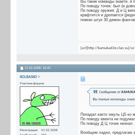
Вы такие команды знаете, я 
По поводу точек: был (и дово
По поводу оружия: Д и Ц вип
крафтится и дропается (редк
помню штук 30 демон фангов 
[url]http://kamukad3e.clan.su[/ur
11.02.2008,
16:45
KOLBASKO
Участник форума
Сообщение от
KAMUKA
Вы такие команды знает
Попадал както эмуль Ц5 ко м
По поводу евента не подумал
По поводу Д Ц точек низнал.
Регистрация
01.02.2008
Вообщем ладно, предлагаю за