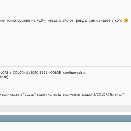
ая точка оружия на +10+, независимо от грейда, сами знаете у кого
LOR] и [COLOR=#fa3050]1111[/COLOR] сообщений :p
OLOR]
о если сказать "радар" задом наперёд, получится "радар".[/COLOR] Ты знал?