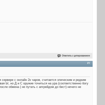
Ответить с цитированием
#9
м сервере с онлайн 2к чаров, считается эпическим и редким
вая Ы, но Д и С оружие точиться на ура (соответственно богу
осле обмена ( не путать с апгрейдом до бест) нечего не