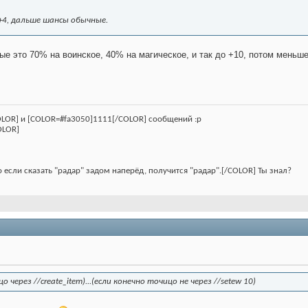
+4, дальше шансы обычные.
ные это 70% на воинское, 40% на магическое, и так до +10, потом ме
LOR] и [COLOR=#fa3050]1111[/COLOR] сообщений :p
OLOR]
о если сказать "радар" задом наперёд, получится "радар".[/COLOR] Ты знал?
о через //create_item)...(если конечно точицо не через //setew 10)