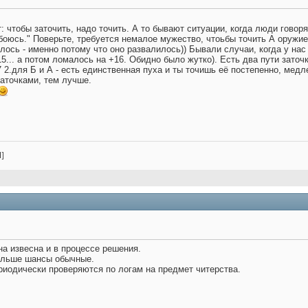
: чтобы заточить, надо точить. А то бывают ситуации, когда люди говор
 боюсь." Поверьте, требуется немалое мужество, чтоьбы точить А оружие 
лилось - именно потому что оно развалилось)) Бывали случаи, когда у на
... а потом ломалось на +16. Обидно было жутко). Есть два пути заточки
17 2.для Б и А - есть единственная пуха и ты точишь её постепенно, ме
аточками, тем лучше.
l]
а извесна и в процессе решения.
дальше шансы обычные.
ериодически проверяются по логам на предмет читерства.