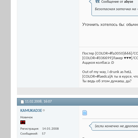
Сообщение от
abyse
Безопасная заточка на 
Уточнить хотелось бы: обыч
Постер [COLOR=#fa3050]666[/CO
[COLOR=#336699]Лакер ♥♥♥[/C
Аццкоя колбаса :D
Out of my way, i drunk as heLL
[COLOR=#faedca]А ты в курсе, чт
Ты ведь об этом думаеш, да?
11.02.2008,
16:07
KAMUKAD3E
Новичок
(если конечно не дропаец
Регистрация
14.01.2008
Сообщений
57