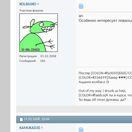
KOLBASKO
Участник форума
ап.
Особенно интересует повальн
Регистрация
01.02.2008
Сообщений
183
Постер [COLOR=#fa3050]666[/CO
[COLOR=#336699]Лакер ♥♥♥[/C
Аццкоя колбаса :D
Out of my way, i drunk as heLL
[COLOR=#faedca]А ты в курсе, чт
Ты ведь об этом думаеш, да?
11.02.2008,
10:44
KAMUKAD3E