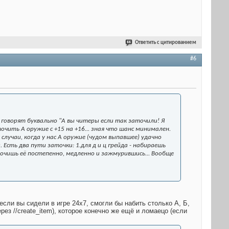
Ответить с цитированием
#6
говорят буквально "А вы читеры если так заточили! Я
чить А оружие с +15 на +16... зная что шанс минимален.
случаи, когда у нас А оружие (чудом выпавшее) удачно
Есть два пути заточки: 1.для д и ц грейда - набираешь
ы точишь её постепенно, медленно и зажмурившись... Вообще
если вы сидели в игре 24х7, смогли бы набить столько А, Б,
ез //create_item), которое конечно же ещё и ломаецо (если