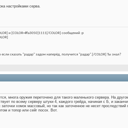
ока настройками серва.
LOR] и [COLOR=#fa3050]1111[/COLOR] сообщений :p
OLOR]
о если сказать "радар" задом наперёд, получится "радар".[/COLOR] Ты знал?
ается, многа оружия переточено для такого маленького сервера. На друго
вует по всему серверу штуки 4, каждого грейда, начиная с Б, и заканчи
 заточки хомок массовый, но так как заточенное не несет проследствий п
том и топор или сейг посох. Вот.