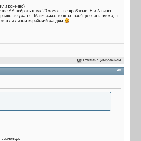
или конечно).
тве АА набрать штук 20 хомок - не проблема. Б и А випон
крайне аккуратно. Магическое точится вообще очень плохо, я
нётся ли лицом корейский рандом
Ответить с цитированием
#8
 сознаецо.