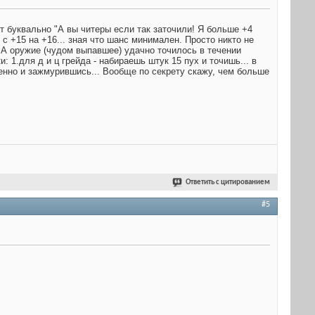
ят буквально "А вы читеры если так заточили! Я больше +4
с +15 на +16... зная что шанс минимален. Просто никто не
с А оружие (чудом выпавшее) удачно точилось в течении
: 1.для д и ц грейда - набираешь штук 15 пух и точишь... в
дленно и зажмурившись... Вообще по секрету скажу, чем больше
Ответить с цитированием
#5