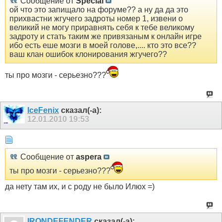
Сообщение от
Special
ой что это запищало на форуме?? а ну да да это
прихвастни жгучего задроты номер 1, извени о
великий не могу приравнять себя к тебе великому
задроту и стать таким же привязаным к онлайн игре
ибо есть еше мозги в моей голове,.... кто это все??
ваш клан ошибок клонирования жгучего??
ты про мозги - серьезно???
IceFenix
сказал(-а):
12.01.2010
19:53
Сообщение от
aspera
ты про мозги - серьезно???
да нету там их, и с роду не было Илюх =)
IRONDEFENDER
сказал(-а):