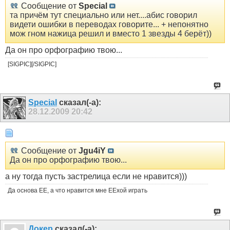
Сообщение от
Special
та причём тут специально или нет....абис говорил
видети ошибки в переводах говорите... + непонятно
мож гном нажица решил и вместо 1 звезды 4 берёт))
Да он про орфографию твою...
[SIGPIC][/SIGPIC]
Special
сказал(-а):
28.12.2009
20:42
Сообщение от
Jgu4iY
Да он про орфографию твою...
а ну тогда пусть застрелица если не нравится)))
Да основа ЕЕ, а что нравится мне ЕЕхой играть
Докер
сказал(-а):