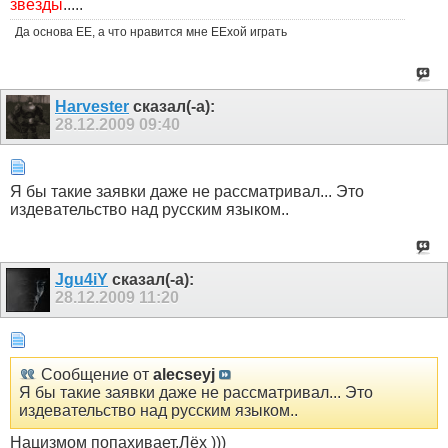
звезды
.....
Да основа ЕЕ, а что нравится мне ЕЕхой играть
Harvester
сказал(-а):
28.12.2009
09:40
Я бы такие заявки даже не рассматривал... Это
издевательство над русским языком..
Jgu4iY
сказал(-а):
28.12.2009
11:20
Сообщение от
alecseyj
Я бы такие заявки даже не рассматривал... Это
издевательство над русским языком..
Нацизмом попахивает,Лёх )))