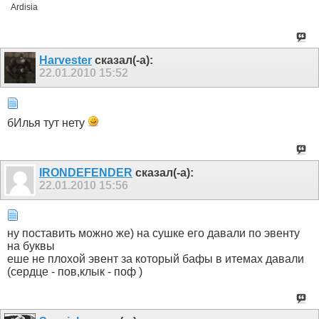
Ardisia
Harvester
сказал(-а):
22.01.2010
15:52
бИлья тут нету
IRONDEFENDER
сказал(-а):
22.01.2010
15:56
ну поставить можно же) на сушке его давали по эвенту
на буквы
еше не плохой эвент за который бафы в итемах давали
(сердце - пов,клык - поф )