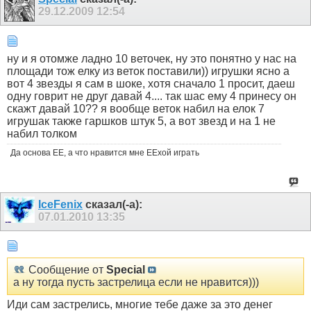
29.12.2009
12:54
ну и я отомже ладно 10 веточек, ну это понятно у нас на
площади тож елку из веток поставили)) игрушки ясно а
вот 4 звезды я сам в шоке, хотя сначало 1 просит, даеш
одну говрит не друг давай 4.... так шас ему 4 принесу он
скажт давай 10?? я вообще веток набил на елок 7
игрушак также гаршков штук 5, а вот звезд и на 1 не
набил толком
Да основа ЕЕ, а что нравится мне ЕЕхой играть
IceFenix
сказал(-а):
07.01.2010
13:35
Сообщение от
Special
а ну тогда пусть застрелица если не нравится)))
Иди сам застрелись, многие тебе даже за это денег