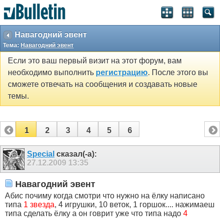
Навагодний эвент
Тема:
Навагодний эвент
Если это ваш первый визит на этот форум, вам
необходимо выполнить
регистрацию
. После этого вы
сможете отвечать на сообщения и создавать новые
темы.
1
2
3
4
5
6
Special
сказал(-а):
27.12.2009
13:35
Навагодний эвент
Абис почиму когда смотри что нужно на ёлку написано
типа
1 звезда
, 4 игрушки, 10 веток, 1 горшок.... нажимаеш
типа сделать ёлку а он говрит уже что типа надо
4