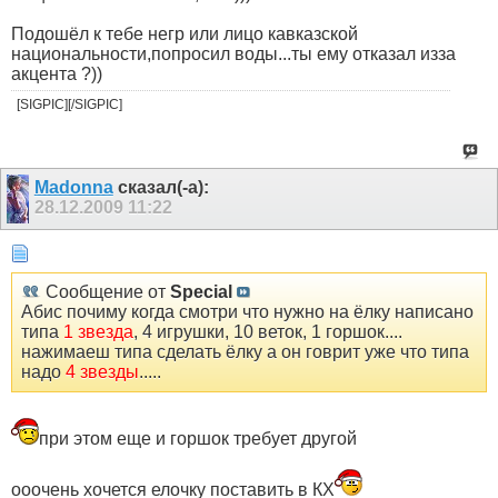
Подошёл к тебе негр или лицо кавказской
национальности,попросил воды...ты ему отказал изза
акцента ?))
[SIGPIC][/SIGPIC]
Madonna
сказал(-а):
28.12.2009
11:22
Сообщение от
Special
Абис почиму когда смотри что нужно на ёлку написано
типа
1 звезда
, 4 игрушки, 10 веток, 1 горшок....
нажимаеш типа сделать ёлку а он говрит уже что типа
надо
4 звезды
.....
при этом еще и горшок требует другой
ооочень хочется елочку поставить в КХ