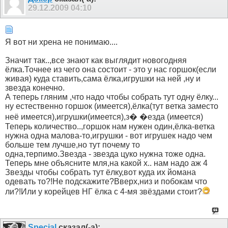
29.12.2009
04:10
Я вот ни хрена не понимаю....
Значит так..,все знают как выглядит новогодняя
ёлка.Точнее из чего она состоит - это у нас горшок(если
живая) куда ставить,сама ёлка,игрушки на ней ,ну и
звезда конечно.
А теперь гляним ,что надо чтобы собрать тут одну ёлку...
ну естественно горшок (имеется),ёлка(тут ветка заместо
неё имеется),игрушки(имеется),з� �езда (имеется)
Теперь количество..,горшок нам нужен один,ёлка-ветка
нужна одна малова-то,игрушки - вот игрушек надо чем
больше тем лучше,но тут почему то
одна,терпимо.Звезда - звезда цуко нужна тоже одна.
Теперь мне объясните мля,на какой х.. нам надо аж 4
Звезды чтобы собрать тут ёлку,вот куда их йомана
одевать то?!Не подскажите?Вверх,низ и побокам что
ли?!Или у корейцев НГ ёлка с 4-мя звёздами стоит?
Special
сказал(-а):