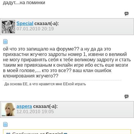
дадут....на поминки
Special
сказал(-а):
07.01.2010
20:19
ой что это запищало на форуме?? а ну да да это
прихвастни жгучего задроты номер 1, извени о великий
не могу приравнять себя к тебе великому задроту и стать
таким же привязаным к онлайн игре ибо есть еше мозги
в моей голове,.... кто это все?? ваш клан ошибок
клонирования жгучего??
Да основа ЕЕ, а что нравится мне ЕЕхой играть
aspera
сказал(-а):
12.01.2010
19:05