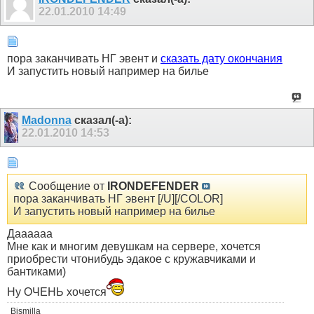
22.01.2010
14:49
пора заканчивать НГ эвент и
сказать дату окончания
И запустить новый например на билье
Madonna
сказал(-а):
22.01.2010
14:53
Сообщение от
IRONDEFENDER
пора заканчивать НГ эвент [/U][/COLOR]
И запустить новый например на билье
Даааааа
Мне как и многим девушкам на сервере, хочется
приобрести чтонибудь эдакое с кружавчиками и
бантиками)
Ну ОЧЕНЬ хочется
Bismilla