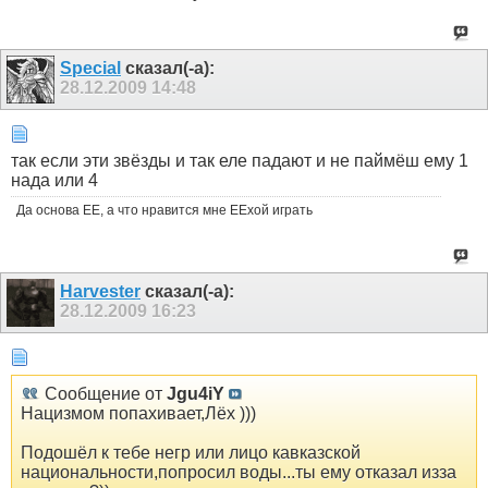
Special
сказал(-а):
28.12.2009
14:48
так если эти звёзды и так еле падают и не паймёш ему 1
нада или 4
Да основа ЕЕ, а что нравится мне ЕЕхой играть
Harvester
сказал(-а):
28.12.2009
16:23
Сообщение от
Jgu4iY
Нацизмом попахивает,Лёх )))
Подошёл к тебе негр или лицо кавказской
национальности,попросил воды...ты ему отказал изза