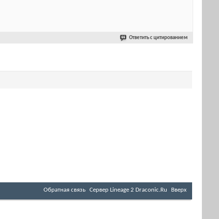
Ответить с цитированием
Обратная связь
Cервер Lineage 2 Draconic.Ru
Вверх