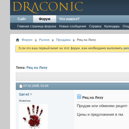
Сайт
Форум
Что нового?
Главная страница форума
Новые сообщения
Справка
Календарь
Опц
Форум
Рынок
Продажа
Рец на Лизу
Если это ваш первый визит на этот форум, вам необходимо выполнить
рег
Тема:
Рец на Лизу
07.02.2008,
01:04
Garret
Рец на Лизу
Новичок
Продам или обменяю рецепт н
Цены и предложения в пм.