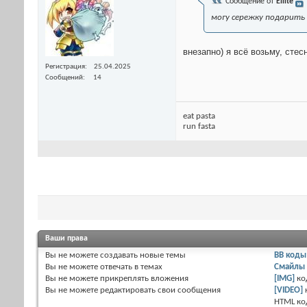
Сообщение от
Ellite
могу сережку подарить
внезапно) я всё возьму, стес
Регистрация
25.04.2025
Сообщений
14
eat pasta
run fasta
Ваши права
Вы
не можете
создавать новые темы
BB коды
Вы
не можете
отвечать в темах
Смайлы
Вы
не можете
прикреплять вложения
[IMG]
ко
Вы
не можете
редактировать свои сообщения
[VIDEO]
HTML к