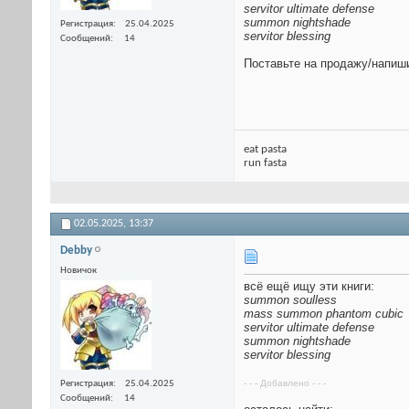
servitor ultimate defense
summon nightshade
Регистрация
25.04.2025
servitor blessing
Сообщений
14
Поставьте на продажу/напиши
eat pasta
run fasta
02.05.2025,
13:37
Debby
Новичок
всё ещё ищу эти книги:
summon soulless
mass summon phantom cubic
servitor ultimate defense
summon nightshade
servitor blessing
- - - Добавлено - - -
Регистрация
25.04.2025
Сообщений
14