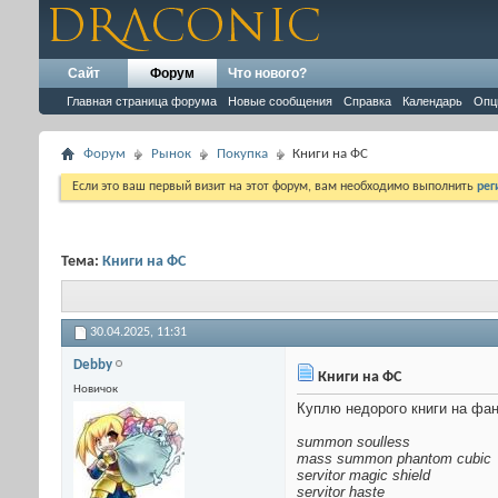
Сайт
Форум
Что нового?
Главная страница форума
Новые сообщения
Справка
Календарь
Опц
Форум
Рынок
Покупка
Книги на ФС
Если это ваш первый визит на этот форум, вам необходимо выполнить
рег
Тема:
Книги на ФС
30.04.2025,
11:31
Debby
Книги на ФС
Новичок
Куплю недорого книги на фа
summon soulless
mass summon phantom cubic
servitor magic shield
servitor haste