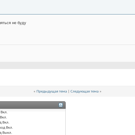
няться не буду
«
Предыдущая тема
|
Следующая тема
»
Вкл.
Вкл.
д
Вкл.
код
Вкл.
од
Выкл.