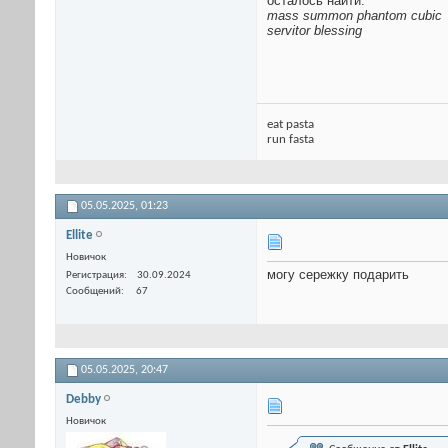
осталось найти:
mass summon phantom cubic
servitor blessing
eat pasta
run fasta
05.05.2025,
01:23
Ellite
Новичок
могу сережку подарить
Регистрация
30.09.2024
Сообщений
67
05.05.2025,
20:47
Debby
Новичок