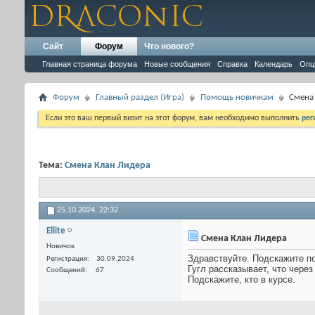
Сайт
Форум
Что нового?
Главная страница форума
Новые сообщения
Справка
Календарь
Опц
Форум
Главный раздел (Игра)
Помощь новичкам
Смена
Если это ваш первый визит на этот форум, вам необходимо выполнить
рег
Тема:
Смена Клан Лидера
25.10.2024,
22:32
Ellite
Смена Клан Лидера
Новичок
Здравствуйте. Подскажите п
Регистрация
30.09.2024
Гугл рассказывает, что через
Сообщений
67
Подскажите, кто в курсе.