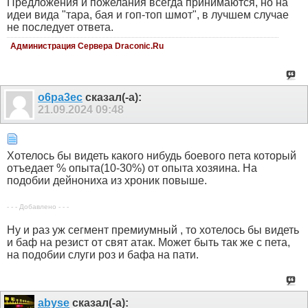
Предложения и пожелания всегда принимаются, но на
идеи вида "тара, бая и гоп-топ шмот", в лучшем случае
не последует ответа.
Администрация Сервера Draconic.Ru
o6pa3ec
сказал(-а):
21.09.2024
09:48
Хотелось бы видеть какого нибудь боевого пета который
отъедает % опыта(10-30%) от опыта хозяина. На
подобии дейнониха из хроник повыше.
- - - Добавлено - - -
Ну и раз уж сегмент премиумный , то хотелось бы видеть
и баф на резист от свят атак. Может быть так же с пета,
на подобии слуги роз и бафа на пати.
abyse
сказал(-а):