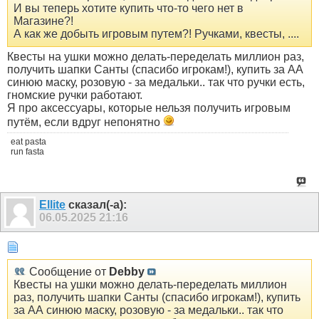
И вы теперь хотите купить что-то чего нет в
Магазине?!
А как же добыть игровым путем?! Ручками, квесты, ....
Квесты на ушки можно делать-переделать миллион раз,
получить шапки Санты (спасибо игрокам!), купить за АА
синюю маску, розовую - за медальки.. так что ручки есть,
гномские ручки работают.
Я про аксессуары, которые нельзя получить игровым
путём, если вдруг непонятно
eat pasta
run fasta
Ellite
сказал(-а):
06.05.2025
21:16
Сообщение от
Debby
Квесты на ушки можно делать-переделать миллион
раз, получить шапки Санты (спасибо игрокам!), купить
за АА синюю маску, розовую - за медальки.. так что