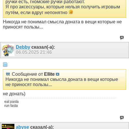
ручки есть, гномские ручки работают.
Я про аксессуары, которые нельзя получить игровым
путём, если вдруг непонятно
Никогда не понимал смысла доната в вещи которые не
приносят пользы...
Debby
сказал(-а):
06.05.2025
21:46
Сообщение от
Ellite
Никогда не понимал смысла доната в вещи которые
не приносят пользы...
не донать)
eat pasta
run fasta
abyse
сказал(-а):