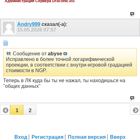
Администрация Сервера Draconic.Ru
Andry999
сказал(-а):
15.05.2026
07:57
Сообщение от
abyse
Исправлено в более точной логарифмической
проекции, в соответствии с внутри-игровой градацией
стоимости в NGP.
Теперь в ЛК куда бы ты не нажал, ты находишься на
"общих данных"
1
2
Вход
Регистрация
Полная версия
Вверх