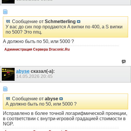
Сообщение от
Schmetterling
У вас до сих пор продаются A випки по 400, а S випки
по 500? Это ппц.
А должно быть по 50, или 5000 ?
Администрация Сервера Draconic.Ru
abyse
сказал(-а):
14.05.2026
20:45
Сообщение от
abyse
А должно быть по 50, или 5000 ?
Исправлено в более точной логарифмической проекции,
в соответствии с внутри-игровой градацией стоимости в
NGP.