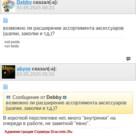
Debby
сказал(-а):
01.05.2025
00:21
возможно ли расширение ассортимента аксессуаров
(шапки, заколки и т.д.)?
eat pasta
run fasta
abyse
сказал(-а):
03.05.2025
05:51
Сообщение от
Debby
возможно ли расширение ассортимента аксессуаров
(шапки, заколки и т.д.)?
В короткой перспективе нет, много "внутрянки" на
очереди в работе, не заметной "явно".
Администрация Сервера Draconic.Ru