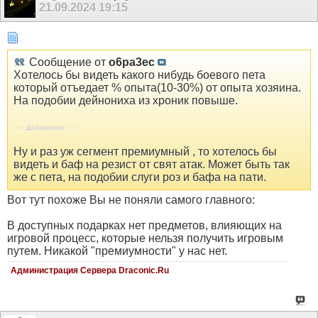
21.09.2024
19:15
Сообщение от
o6pa3ec
Хотелось бы видеть какого нибудь боевого пета
который отъедает % опыта(10-30%) от опыта хозяина.
На подобии дейнониха из хроник повыше.
- - - Добавлено - - -
Ну и раз уж сегмент премиумный , то хотелось бы
видеть и баф на резист от свят атак. Может быть так
же с пета, на подобии слуги роз и бафа на пати.
Вот тут похоже Вы не поняли самого главного:
В доступных подарках нет предметов, влияющих на
игровой процесс, которые нельзя получить игровым
путем. Никакой "премиумности" у нас нет.
Администрация Сервера Draconic.Ru