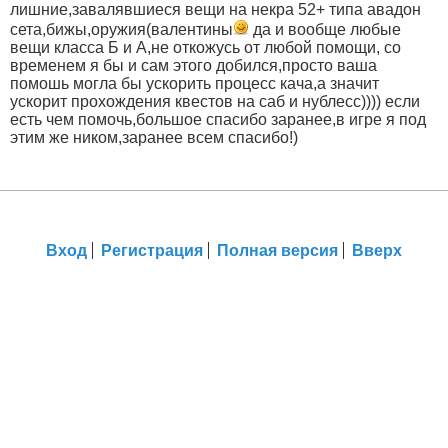
лишние,завалявшиеся вещи на некра 52+ типа авадон
сета,бижы,оружия(валентины
да и вообще любые
вещи класса Б и А,не откожусь от любой помощи, со
временем я бы и сам этого добился,просто ваша
помошь могла бы ускорить процесс кача,а значит
ускорит прохождения квестов на саб и нублесс)))) если
есть чем помочь,большое спасибо заранее,в игре я под
этим же ником,заранее всем спасибо!)
Вход
Регистрация
Полная версия
Вверх