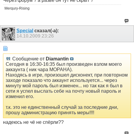
Через форум ? а разве он тут не скрыт ?
Merqury-Rising
Special
сказал(-а):
14.10.2009
23:26
Сообщение от
Diamantin
Сегодня в 16:30-16:35 был произведен взлом моего
аккаунта ( ник чара MOPAHA).
Находясь в игре, произошел дисконект, при повторном
заходе показало что аккаунт используется... через
минуту мой пароль был изменен... но так как я был в
сети я успел выслать себе на почту новый пароль и
изменил его.
т.к. это не единственный случай за последние дни,
прошу администрацию принять меры!!!!
надеюсь не чё не спёрли??