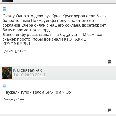
Скажу Одно это дело рук Крыс Крусадеров,если быть
более точным Нейма, инфа получена от его же
сокланов.Вчера сняли с нашего соклана дк сет,мж сет
бижу и элементал сворд.
Далее инфу рассказывать не буду,пусть ГМ сам всё
скажет. просто чтобы все знали КТО ТАКИЕ
КРУСАДЕРЫ!
[SIGPIC][/SIGPIC]
Kai
сказал(-а):
14.10.2009
20:11
Неужели тупой взлом БРУТом ? Оо
Merqury-Rising