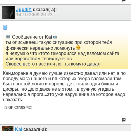
Jgu4iY
сказал(-а):
14.10.2009
20:23
Сообщение от
Kai
ты описываеш такую ситуацию при которой тебя
физически нереально ломануть
я недумаю что ктото гемороился над взломом сайта
или воровством твоих кукесов..
Скорее всего пасс или лог ты комуто давал
Кай,моране я думаю лучше известно давал или нет, а по
поводу мага нашего и пп,которых вчера взломали там
был простой логин и пароль где стояли одни буквы и
цифры...но дело даже не в этом... в ручную угадать
нереально,а прога...это уже нарушение за которое надо
наказать.
[SIGPIC][/SIGPIC]
Kai
сказал(-а):