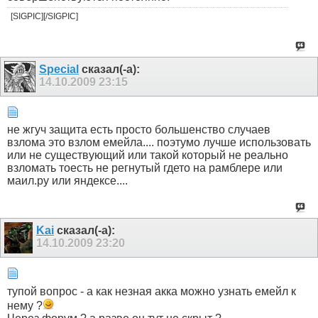
[SIGPIC][/SIGPIC]
Special
сказал(-а):
14.10.2009
23:15
не жгуч защита есть просто большенство случаев
взлома это взлом емейла.... поэтумо лучше использовать
или не существующий или такой который не реально
взломать тоесть не регнутый гдето на рамблере или
маил.ру или яндексе....
Kai
сказал(-а):
14.10.2009
23:20
тупой вопрос - а как незная акка можно узнать емейл к
нему ?