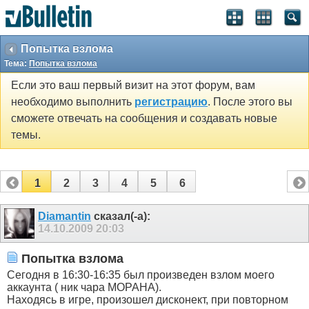
Попытка взлома
Тема:
Попытка взлома
Если это ваш первый визит на этот форум, вам
необходимо выполнить
регистрацию
. После этого вы
сможете отвечать на сообщения и создавать новые
темы.
1
2
3
4
5
6
Diamantin
сказал(-а):
14.10.2009
20:03
Попытка взлома
Сегодня в 16:30-16:35 был произведен взлом моего
аккаунта ( ник чара MOPAHA).
Находясь в игре, произошел дисконект, при повторном