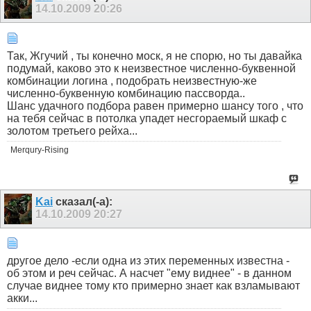
14.10.2009
20:26
Так, Жгучий , ты конечно моск, я не спорю, но ты давайка
подумай, каково это к неизвестное численно-буквенной
комбинации логина , подобрать неизвестную-же
численно-буквенную комбинацию пассворда..
Шанс удачного подбора равен примерно шансу того , что
на тебя сейчас в потолка упадет несгораемый шкаф с
золотом третьего рейха...
Merqury-Rising
Kai
сказал(-а):
14.10.2009
20:27
другое дело -если одна из этих переменных известна -
об этом и реч сейчас. А насчет "ему виднее" - в данном
случае виднее тому кто примерно знает как взламывают
акки...