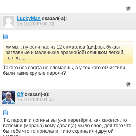
LuckyMan
сказал(-а):
15.10.2009
00:31
хммм... ну если пас из 12 символов (цифры, буквы
заглавные и маленькие вразнобой) слишком легкий,
то я хз....
Такого без софта не сломаешь, а у тех кого обчистили
были такие крутые пароли?
Off
сказал(-а):
15.10.2009
01:47
Т.к. пароли и логины вы уже перетёрли, как кажется, то
вспомни (морана) кому давал(а) мыло своё, для того что
бы тебе что то прислали, типо скрина или другой