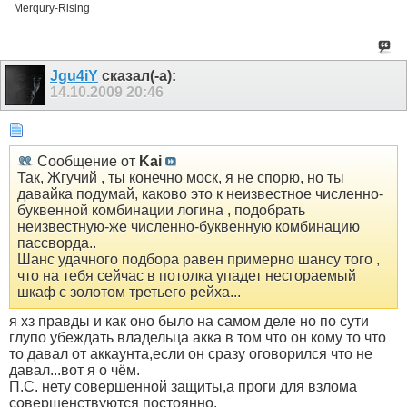
Merqury-Rising
Jgu4iY
сказал(-а):
14.10.2009
20:46
Сообщение от
Kai
Так, Жгучий , ты конечно моск, я не спорю, но ты
давайка подумай, каково это к неизвестное численно-
буквенной комбинации логина , подобрать
неизвестную-же численно-буквенную комбинацию
пассворда..
Шанс удачного подбора равен примерно шансу того ,
что на тебя сейчас в потолка упадет несгораемый
шкаф с золотом третьего рейха...
я хз правды и как оно было на самом деле но по сути
глупо убеждать владельца акка в том что он кому то что
то давал от аккаунта,если он сразу оговорился что не
давал...вот я о чём.
П.С. нету совершенной защиты,а проги для взлома
совершенствуются постоянно.