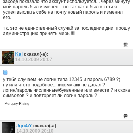
заходе показало что аккаунт используется... через минуту
мой пароль был изменен... но так как я был в сети я
успел выслать себе на почту новый пароль и изменил
его.
т.к. это не единственный случай за последние дни, прошу
администрацию принять меры!!!!
Kai
сказал(-а):
14.10.2009
20:07
у тебя случаем не логин типа 12345 и пароль 6789 ?)
ну или чтото подобное...никому акк не давал ?
логин/пароль численные/буквенные или вместе ? и скока
символов ? и повторяет ли логин пароль ?
Merqury-Rising
Jgu4iY
сказал(-а):
14.10.2009
20:10