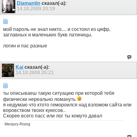
Diamantin
сказал(-а):
14.10.2009
20:19
мой пароль не знал никто.... и состоял из цифр,
заглавных и маленьких букв латиницы.
логин и пас разные
Kai
сказал(-а):
14.10.2009
20:21
ты описываеш такую ситуацию при которой тебя
физически нереально ломануть
я недумаю что ктото гемороился над взломом сайта или
воровством твоих кукесов..
Скорее всего пасс или лог ты комуто давал
Merqury-Rising