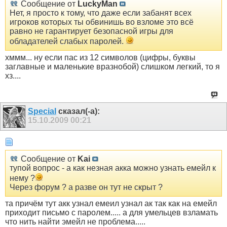
Сообщение от
LuckyMan
Нет, я просто к тому, что даже если забанят всех
игроков которых ты обвинишь во взломе это всё
равно не гарантирует безопасной игры для
обладателей слабых паролей.
хммм... ну если пас из 12 символов (цифры, буквы
заглавные и маленькие вразнобой) слишком легкий, то я
хз....
Special
сказал(-а):
15.10.2009
00:21
Сообщение от
Kai
тупой вопрос - а как незная акка можно узнать емейл к
нему ?
Через форум ? а разве он тут не скрыт ?
та причём тут акк узнал емеил узнал ак так как на емейл
приходит письмо с паролем..... а для умельцев взламать
что нить найти эмейл не проблема.....