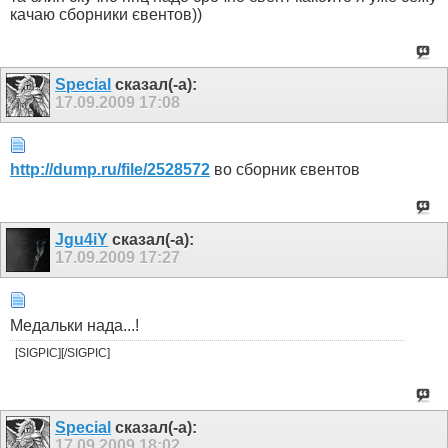
качаю сборники євентов))
Special
сказал(-а):
17.09.2009
17:08
http://dump.ru/file/2528572
во сборник євентов
Jgu4iY
сказал(-а):
17.09.2009
17:27
Медальки нада...!
[SIGPIC][/SIGPIC]
Special
сказал(-а):
17.09.2009
18:02