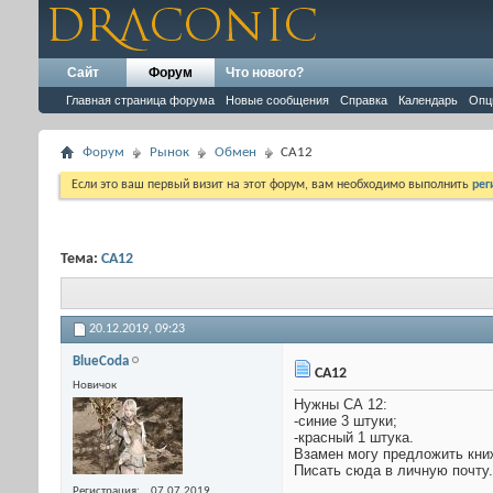
Сайт
Форум
Что нового?
Главная страница форума
Новые сообщения
Справка
Календарь
Опц
Форум
Рынок
Обмен
CA12
Если это ваш первый визит на этот форум, вам необходимо выполнить
рег
Тема:
CA12
20.12.2019,
09:23
BlueCoda
CA12
Новичок
Нужны СА 12:
-синие 3 штуки;
-красный 1 штука.
Взамен могу предложить книжк
Писать сюда в личную почту.
Регистрация
07.07.2019