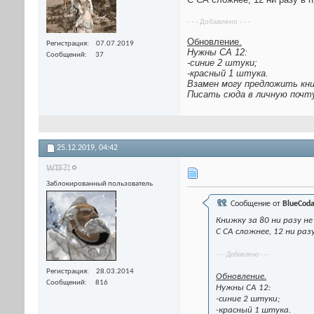
- - - Добавлено - - -
Обновление.
Регистрация
07.07.2019
Нужны СА 12:
Сообщений
37
-синие 2 штуки;
-красный 1 штука.
Взамен могу предложить книж
Писать сюда в личную почт
25.12.2019,
04:42
WTF?!
Заблокированный пользователь
Сообщение от
BlueCod
Книжку за 80 ни разу не
С СА сложнее, 12 ни ра
- - - Добавлено - - -
Регистрация
28.03.2014
Обновление.
Сообщений
816
Нужны СА 12:
-синие 2 штуки;
-красный 1 штука.