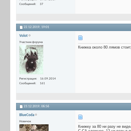
Сообщений
37
22.12.2019,
19:01
Volot
Участник форума
Книжка около 80 лямов стоит
Регистрация
16.09.2014
Сообщений
161
23.12.2019,
06:56
BlueCoda
Новичок
Книжку за 80 ни разу не виде
С СА сложнее, 12 ни разу в п