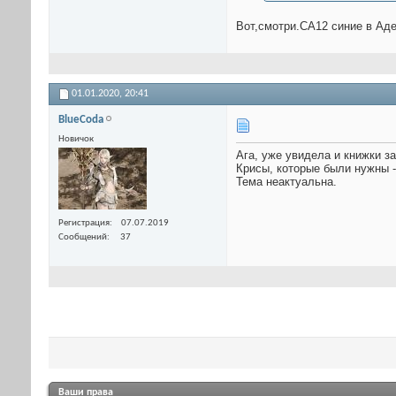
Вот,смотри.СА12 синие в Аде
01.01.2020,
20:41
BlueCoda
Новичок
Ага, уже увидела и книжки за
Крисы, которые были нужны -
Тема неактуальна.
Регистрация
07.07.2019
Сообщений
37
Ваши права