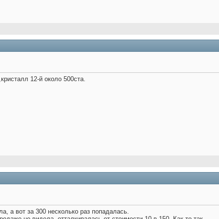
,кристалл 12-й около 500ста.
ла, а вот за 300 несколько раз попадалась.
родаже не видела, отталкивалась от стоимости 10 в 150. Как-то так.