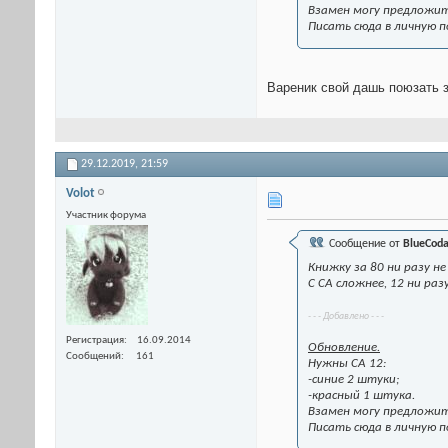
Взамен могу предложить 
Писать сюда в личную п
Вареник свой дашь поюзать 
29.12.2019,
21:59
Volot
Участник форума
Сообщение от
BlueCod
Книжку за 80 ни разу не
С СА сложнее, 12 ни ра
- - - Добавлено - - -
Регистрация
16.09.2014
Обновление.
Сообщений
161
Нужны СА 12:
-синие 2 штуки;
-красный 1 штука.
Взамен могу предложить 
Писать сюда в личную п