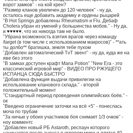
ворот замков" - на кой xрен?
"Размер кланов увеличен до 120 человек" - ну да,
осталось еще добавить академку и ордены рыцарей
"В Hot Springs добавлены Rheumatism и Flu. Дебаф
Cholera убран из умений у большинства мобов." - Ну да,
и ♥♥♥♥♥, что их никогда там не было.
"Убрана возможность взятия врагов через команду
/target (в том числе с использованием макросов)" - **ать
ты долбо** братишка, земля тебе пухом
"Добавлен автоматический TvT эвент" - ну да, куда же на
яве без этого
"В замках доступен крафт Mana Potion" "New Era - это
классический игровой мир" - ВИДЕО ПРО РЖУЩЕГО
ИСПАНЦА СЮДА БЫСТРО
"Добавлена функция выдачи привилегии на
использование кланового склада." - второй
положительный момент
"Стандартный период проведения олимпийских боёв." -
ок
"Введено ограничение заточки на всё +5" - понеслась
моча по трубам
"За ничью у обоих участников боя снимает 1/3 очков" -
ноу комментс
"Добавлен новый РБ Astaroth, респаун которого
начинается после анонса в игровом мире и длится 40