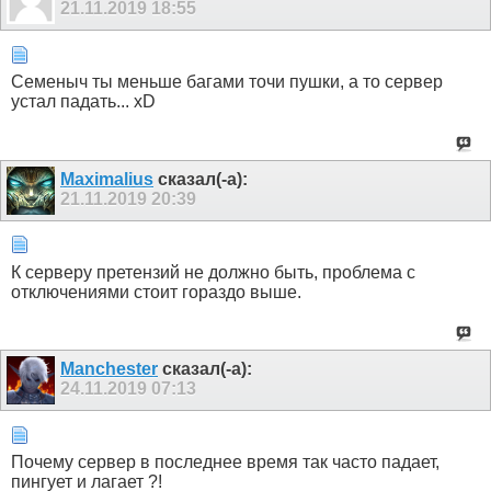
21.11.2019
18:55
Семеныч ты меньше багами точи пушки, а то сервер
устал падать... xD
Maximalius
сказал(-а):
21.11.2019
20:39
К серверу претензий не должно быть, проблема с
отключениями стоит гораздо выше.
Manchester
сказал(-а):
24.11.2019
07:13
Почему сервер в последнее время так часто падает,
пингует и лагает ?!