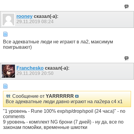
rooney
сказал(-а):
29.11.2019
08:24
Все адекватные люди не играют в ла2, максимум
поигрывают)
Franchesko
сказал(-а):
29.11.2019
20:50
Сообщение от
YARRRRRR
Все адекватные люди давно играют на ла2ера с4 х1
"1 уровень - Rune 100% exp/sp/drop/spoil (24 часа)" - no
comments
9 уровень - комплект NG брони (7 дней) - ну да, все по
законам помойки, временные шмотки