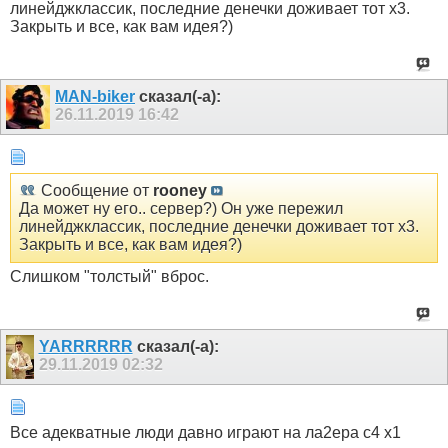
линейджклассик, последние денечки доживает тот х3.
Закрыть и все, как вам идея?)
MAN-biker
сказал(-а):
26.11.2019
16:42
Сообщение от
rooney
Да может ну его.. сервер?) Он уже пережил
линейджклассик, последние денечки доживает тот х3.
Закрыть и все, как вам идея?)
Слишком "толстый" вброс.
YARRRRRR
сказал(-а):
29.11.2019
02:32
Все адекватные люди давно играют на ла2ера с4 х1