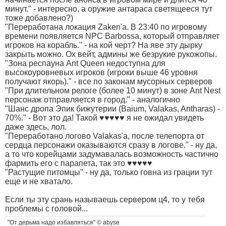
минут." - интересно, а оружие антараса светящееся тут
тоже добавлено?)
"Переработана локация Zaken'а. В 23:40 по игровому
времени появляется NPC Barbossa, который отправляет
игроков на корабль." - на кой черт? На яве эту дырку
закрыть можно. Ох вейт, админы же безрукие рукожопы.
"Зона респауна Ant Queen недоступна для
высокоуровневых игроков (игроки выше 46 уровня
получают якорь)." - все по законам мусорных серверов
"При длительном релоге (более 10 минут) в зоне Ant Nest
персонаж отправляется в город." - аналогично
"Шанс дропа Эпик бижутерии (Baium, Valakas, Antharas) -
70%." - Вот это да! Такой ♥♥♥♥♥ я не ожидал увидеть
даже здесь, лол.
"Переработано логово Valakas'а, после телепорта от
сердца персонажи оказываются сразу в логове." - ну да,
а то что корейцами задумавалась возможность частично
фармить его с парапета, так это ♥♥♥♥♥
"Растущие питомцы" - ну да, только говна из грации тут
еще и не хватало.
Если ты эту срань называешь сервером ц4, то у тебя
проблемы с головой...
"От дерьма надо избавляться" © abyse