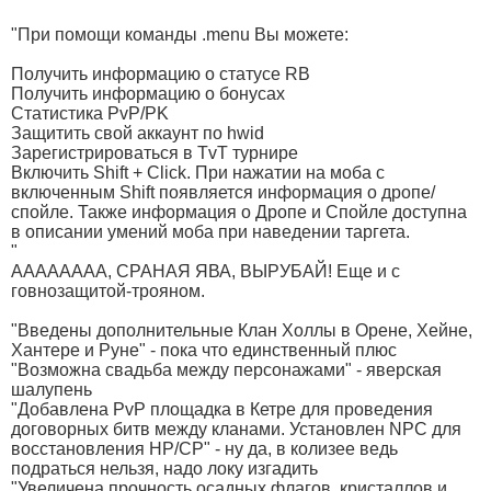
"При помощи команды .menu Вы можете:
Получить информацию о статусе RB
Получить информацию о бонусах
Статистика PvP/PK
Защитить свой аккаунт по hwid
Зарегистрироваться в TvT турнире
Включить Shift + Click. При нажатии на моба с
включенным Shift появляется информация о дропе/
спойле. Также информация о Дропе и Спойле доступна
в описании умений моба при наведении таргета.
"
АААААААА, СРАНАЯ ЯВА, ВЫРУБАЙ! Еще и с
говнозащитой-трояном.
"Введены дополнительные Клан Холлы в Орене, Хейне,
Хантере и Руне" - пока что единственный плюс
"Возможна свадьба между персонажами" - яверская
шалупень
"Добавлена PvP площадка в Кетре для проведения
договорных битв между кланами. Установлен NPC для
восстановления HP/CP" - ну да, в колизее ведь
подраться нельзя, надо локу изгадить
"Увеличена прочность осадных флагов, кристаллов и