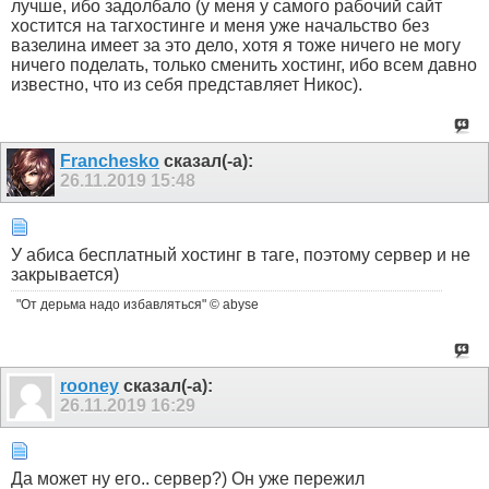
лучше, ибо задолбало (у меня у самого рабочий сайт
хостится на тагхостинге и меня уже начальство без
вазелина имеет за это дело, хотя я тоже ничего не могу
ничего поделать, только сменить хостинг, ибо всем давно
известно, что из себя представляет Никос).
Franchesko
сказал(-а):
26.11.2019
15:48
У абиса бесплатный хостинг в таге, поэтому сервер и не
закрывается)
"От дерьма надо избавляться" © abyse
rooney
сказал(-а):
26.11.2019
16:29
Да может ну его.. сервер?) Он уже пережил