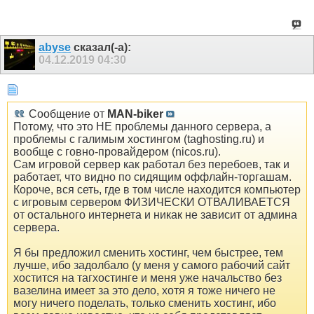
abyse
сказал(-а):
04.12.2019
04:30
Сообщение от
MAN-biker
Потому, что это НЕ проблемы данного сервера, а
проблемы с галимым хостингом (taghosting.ru) и
вообще с говно-провайдером (nicos.ru).
Сам игровой сервер как работал без перебоев, так и
работает, что видно по сидящим оффлайн-торгашам.
Короче, вся сеть, где в том числе находится компьютер
с игровым сервером ФИЗИЧЕСКИ ОТВАЛИВАЕТСЯ
от остального интернета и никак не зависит от админа
сервера.
Я бы предложил сменить хостинг, чем быстрее, тем
лучше, ибо задолбало (у меня у самого рабочий сайт
хостится на тагхостинге и меня уже начальство без
вазелина имеет за это дело, хотя я тоже ничего не
могу ничего поделать, только сменить хостинг, ибо