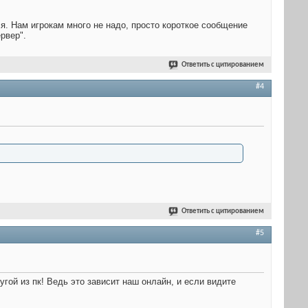
тся. Нам игрокам много не надо, просто короткое сообщение
рвер".
Ответить с цитированием
#4
Ответить с цитированием
#5
угой из пк! Ведь это зависит наш онлайн, и если видите