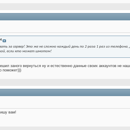
4
ать за сервер! Это же не сложно каждый день по 2 раза 1 раз из телефона, 
кой, если кто может шмотом!
решил заного вернуться ну и естественно данные своих аккаунтов не наш
о поможет)))
пишу вам!