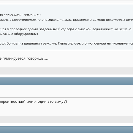
о заменить - заменили.
висные мероприятия по очистке от пыли, проверка и замена некоторых ве
ися в последнее время "падениями" сервера с высокой вероятностью решена
иванию оборудования.
р работает в штатном режиме. Перезагрузок и отключений не планируется
 планируется говоришь.....
вероятностью" или я один это вижу?)