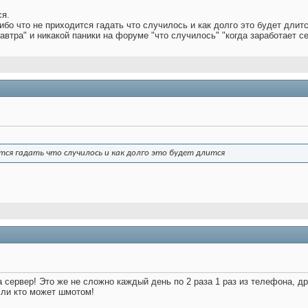
ся.
сибо что не приходится гадать что случилось и как долго это будет дли
завтра" и никакой паники на форуме "что случилось" "когда заработает се
тся гадать что случилось и как долго это будет длится
 сервер! Это же не сложно каждый день по 2 раза 1 раз из телефона, др
сли кто может шмотом!