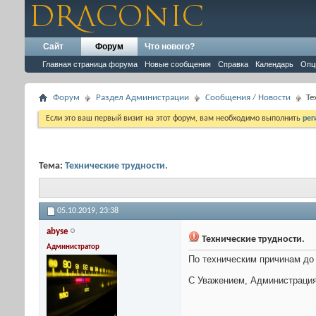
Сайт
Форум
Что нового?
Главная страница форума
Новые сообщения
Справка
Календарь
Опц
Форум
Раздел Администрации
Сообщения / Новости
Те
Если это ваш первый визит на этот форум, вам необходимо выполнить
рег
Тема:
Технические трудности.
05.10.2019,
23:38
abyse
Технические трудности.
Администратор
По техническим причинам до 
С Уважением, Администрация