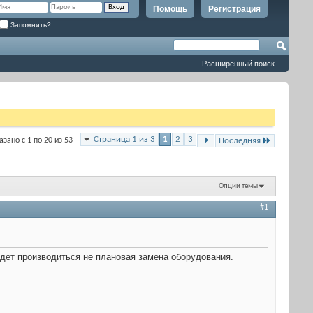
Помощь
Регистрация
Запомнить?
Расширенный поиск
Страница 1 из 3
1
2
3
азано с 1 по 20 из 53
Последняя
Опции темы
#1
удет производиться не плановая замена оборудования.