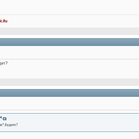
c.Ru
дет?
4
в? Будет?