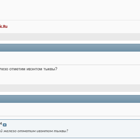
c.Ru
лезо отметим ивэнтом тыквы?
4
вай железо отметим ивэнтом тыквы?