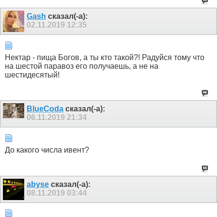
Gash
сказал(-а):
02.11.2019
12:35
Нектар - пища Богов, а ты кто такой?! Радуйся тому что
на шестой паравоз его получаешь, а не на
шестидесятый!
BlueCoda
сказал(-а):
06.11.2019
21:34
До какого числа ивент?
abyse
сказал(-а):
08.11.2019
03:44