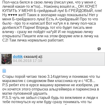
Пол-часа бился в свою личку (писал уже, что у меня с
личкой какая-то ж*па)... Наконец вошёл и... ОН ХОЧЕТ
КУПИТЬ У МЕНЯ Б-грейдовый лук! Б-ГРЕЙДОВЫЙ, пля!
Ну ♥♥♥♥ же!!! Таких в зоопарке надо показывать! Нет у
меня Б-грейдового лука! Есть А-грейдовый! Про то что
было - про то и написал! Вот на*уя я в личку пол-часа
долбился?! Парни! Впредь тот кто будет писать мне
вличку - сразу же пойдёт на*уй! И не подумаю личку
открывать! Пишите или на этом форуме или в личку на
С2! Там личка нормально работает.
doltik
сказал(-а):
04.06.2018
17:10
Стары порой читаю твою 3.14здятину и понимаю что ты
маразматик с синдромом 8ми классника ну и с ЧСВ...
P.S ребят кто в курсе машину времени не изобрели, уж
оч хочется этого отпрыска альцгеймера и паркинсона в
матке пуповиной удушить
P.S.S чуть не забыл старый будь по вежливее и люди к
тебе потянуться ну или буду сразу понимать что ты