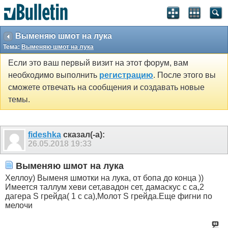
Выменяю шмот на лука
Тема:
Выменяю шмот на лука
Если это ваш первый визит на этот форум, вам
необходимо выполнить
регистрацию
. После этого вы
сможете отвечать на сообщения и создавать новые
темы.
fideshka
сказал(-а):
26.05.2018
19:33
Выменяю шмот на лука
Хеллоу) Выменя шмотки на лука, от бопа до конца ))
Имеется таллум хеви сет,авадон сет, дамаскус с са,2
дагера S грейда( 1 с са),Молот S грейда.Еще фигни по
мелочи