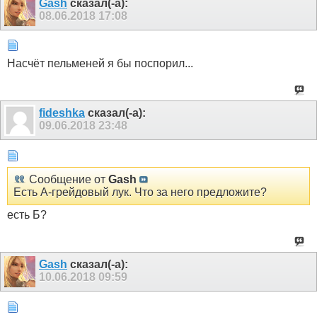
Gash
сказал(-а):
08.06.2018
17:08
Насчёт пельменей я бы поспорил...
fideshka
сказал(-а):
09.06.2018
23:48
Сообщение от
Gash
Есть А-грейдовый лук. Что за него предложите?
есть Б?
Gash
сказал(-а):
10.06.2018
09:59