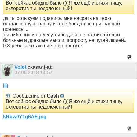
Вот сейчас обидно было ((( Я же ещё и стихи пишу,
склеротив ты недолеченный!
да ты хоть куем подавись, мне насрать на твою
искалеченную голову и твое бредни не признанной
поэтессы...
ты либо пиши по делу, либо даже не развивай свои
больные и дряхлые мысли, попросту не пугай людей...
P.S ребята читающие это,простите
Volot
сказал(-а):
07.06.2018
14:57
Сообщение от
Gash
Вот сейчас обидно было ((( Я же ещё и стихи пишу,
склеротив ты недолеченный!
kRbw0Y1g6AE.jpg