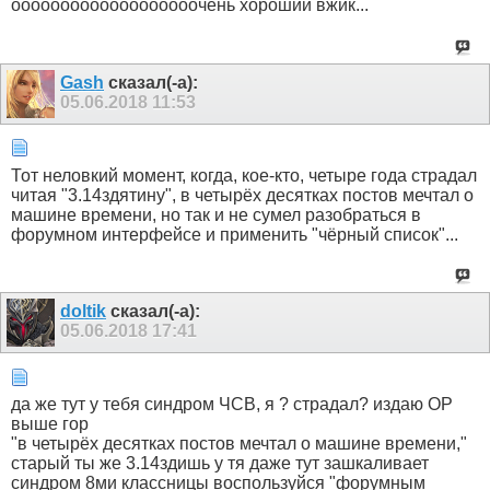
ооооооооооооооооооочень хороший вжик...
Gash
сказал(-а):
05.06.2018
11:53
Тот неловкий момент, когда, кое-кто, четыре года страдал
читая "3.14здятину", в четырёх десятках постов мечтал о
машине времени, но так и не сумел разобраться в
форумном интерфейсе и применить "чёрный список"...
doltik
сказал(-а):
05.06.2018
17:41
да же тут у тебя синдром ЧСВ, я ? страдал? издаю ОР
выше гор
"в четырёх десятках постов мечтал о машине времени,"
старый ты же 3.14здишь у тя даже тут зашкаливает
синдром 8ми классницы воспользуйся "форумным