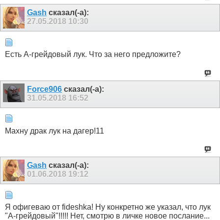
Gash
сказал(-а):
27.05.2018
10:30
Есть А-грейдовый лук. Что за него предложите?
Force906
сказал(-а):
31.05.2018
16:52
Махну драк лук на дагер!11
Gash
сказал(-а):
01.06.2018
19:12
Я офигеваю от fideshka! Ну конкретно же указал, что лук
"А-грейдовый"!!!!! Нет, смотрю в личке новое послание...