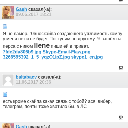
Gash
сказал(-а):
09.06.2017
18:21
Я не ламер. г0вноскайпа создающего уязвимость компу
у меня нет и не будет. Поступим по другому: Я зашёл на
Ilene
перса с ником
пиши ей в приват.
7fde2da806b9.jpg
Skype-Email-Flaw.png
3266595392_1_5_yqzO1ipZ.jpg
skype1_en.jpg
baltabaev
сказал(-а):
11.06.2017
20:36
есть кроме скайпа какая связь с тобой? ася, вибер,
телеграм, почты тоже хватило бы. в ЛС
Gash
сказал(-а):