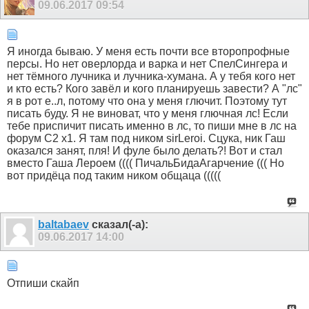
09.06.2017
09:54
Я иногда бываю. У меня есть почти все второпрофные
персы. Но нет оверлорда и варка и нет СпелСингера и
нет тёмного лучника и лучника-хумана. А у тебя кого нет
и кто есть? Кого завёл и кого планируешь завести? А "лс"
я в рот е..л, потому что она у меня глючит. Поэтому тут
писать буду. Я не виноват, что у меня глючная лс! Если
тебе приспичит писать именно в лс, то пиши мне в лс на
форум С2 х1. Я там под ником sirLeroi. Сцука, ник Гаш
оказался занят, пля! И фуле было делать?! Вот и стал
вместо Гаша Лероем (((( ПичальБидаАгарчение ((( Но
вот придёца под таким ником общаца (((((
baltabaev
сказал(-а):
09.06.2017
14:00
Отпиши скайп