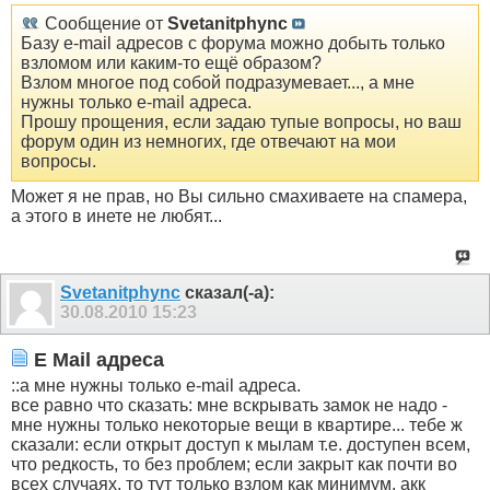
Сообщение от
Svetanitphync
Базу e-mail адресов с форума можно добыть только
взломом или каким-то ещё образом?
Взлом многое под собой подразумевает..., а мне
нужны только e-mail адреса.
Прошу прощения, если задаю тупые вопросы, но ваш
форум один из немногих, где отвечают на мои
вопросы.
Может я не прав, но Вы сильно смахиваете на спамера,
а этого в инете не любят...
Svetanitphync
сказал(-а):
30.08.2010
15:23
E Mail адреса
::а мне нужны только e-mail адреса.
все равно что сказать: мне вскрывать замок не надо -
мне нужны только некоторые вещи в квартире... тебе ж
сказали: если открыт доступ к мылам т.е. доступен всем,
что редкость, то без проблем; если закрыт как почти во
всех случаях, то тут только взлом как минимум, акк