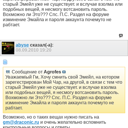
старый Эмейл уже не существует. и вслучае взолма или
подобных вещей, я несмогу вотсановить пароль.
Вохможно ли Это??? Спс. П.С. Раздел на форуме
изминение Эмайла и пароля аккаунта почемуто не
рабтает.
abyse
сказал(-а):
08.09.2010
19:20
Сообщение от
Agrofes
Уважаеміый Гм, Хочу смнить свой Эмейл, на котором
зарегестрирован Мой Чар, на другой, в связи с тем что
старый Эмейл уже не существует. и вслучае взолма
или подобных вещей, я несмогу вотсановить пароль.
Вохможно ли Это??? Спс. П.С. Раздел на форуме
изминение Эмайла и пароля аккаунта почемуто не
рабтает.
Возможно, но о таких вещах нужно писать на
gm@draconic.ru
и очень желательно вспомнить
контрольные вопросы и ответы.