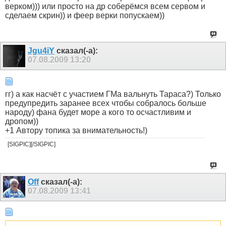
верком))) или просто на др соберёмся всем сервом и
сделаем скрин)) и феер верки попускаем))
Jgu4iY
сказал(-а):
07.08.2009
13:20
гг) а как насчёт с участием ГМа вальнуть Тараса?) Только
предупредить заранее всех чтобы собралось больше
народу) фана будет море а кого то осчастливим и
дропом))
+1 Автору топика за внимательность!)
[SIGPIC][/SIGPIC]
Off
сказал(-а):
07.08.2009
13:41