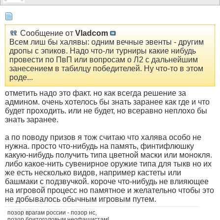
Сообщение от
Vladcom
Всем лиш бы халявы: одним вечные эвенты - другим
дропы с эпиков. Надо что-ли турниры какие нибудь
провести по ПвП или вопросам о Л2 с дальнейшим
занесением в табилцу победителей. Ну что-то в этом
роде...
отметить надо это факт. но как всегда решение за
админом. очень хотелось бы знать заранее как где и что
будет проходить. или не будет, но всеравно неплохо бы
знать заранее.
а по поводу призов я тож считаю что халява особо не
нужна. просто что-нибудь на память, финтифлюшку
какую-нибудь получить типа цветной маски или монокля.
либо какое-нить сувенирное оружие типа для тыкв но их
же есть несколько видов, например кастеты или
башмаки с подзвучкой. короче что-нибудь не влияющее
на игровой процесс но памятное и желательно чтобы это
не добывалось обычным игровым путем.
позор врагам россии - позор нс,
позор бритоголовым неофашистам!