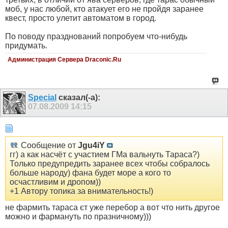
моб, у нас любой, кто атакует его не пройдя заранее
квест, просто улетит автоматом в город.
По поводу празднований попробуем что-нибудь
придумать.
Администрация Сервера Draconic.Ru
Special
сказал(-а):
07.08.2009
14:15
Сообщение от
Jgu4iY
гг) а как насчёт с участием ГМа вальнуть Тараса?)
Только предупредить заранее всех чтобы собралось
больше народу) фана будет море а кого то
осчастливим и дропом))
+1 Автору топика за внимательность!)
не фармить тараса єт уже перебор а вот что нить другое
можно и фармануть по празничному)))