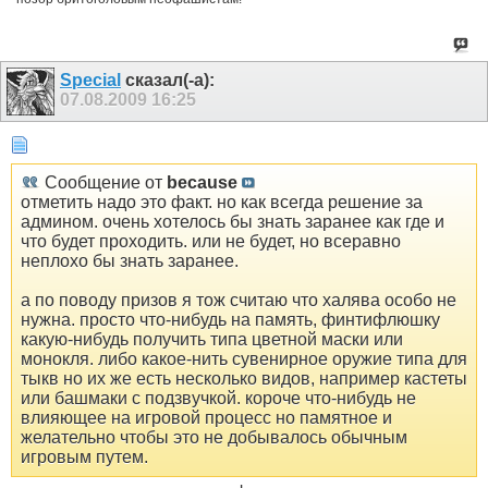
Special
сказал(-а):
07.08.2009
16:25
Сообщение от
because
отметить надо это факт. но как всегда решение за
админом. очень хотелось бы знать заранее как где и
что будет проходить. или не будет, но всеравно
неплохо бы знать заранее.
а по поводу призов я тож считаю что халява особо не
нужна. просто что-нибудь на память, финтифлюшку
какую-нибудь получить типа цветной маски или
монокля. либо какое-нить сувенирное оружие типа для
тыкв но их же есть несколько видов, например кастеты
или башмаки с подзвучкой. короче что-нибудь не
влияющее на игровой процесс но памятное и
желательно чтобы это не добывалось обычным
игровым путем.