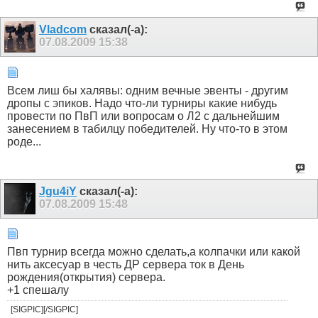
Vladcom
сказал(-а):
07.08.2009
15:38
Всем лиш бы халявы: одним вечные эвенты - другим
дропы с эпиков. Надо что-ли турниры какие нибудь
провести по ПвП или вопросам о Л2 с дальнейшим
занесением в табилцу победителей. Ну что-то в этом
роде...
Jgu4iY
сказал(-а):
07.08.2009
15:48
Пвп турнир всегда можно сделать,а колпачки или какой
нить аксесуар в честь ДР сервера ток в День
рождения(открытия) сервера.
+1 спешалу
[SIGPIC][/SIGPIC]