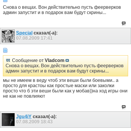
Снова о вещах. Вон действительно пусть феерверков
админ запустит и в подарок вам будут скрины...
Special
сказал(-а):
07.08.2009
17:41
Сообщение от
Vladcom
Снова о вещах. Вон действительно пусть феерверков
админ запустит и в подарок вам будут скрины...
мы не имеем в веду чтоб эти веши были боевыми.. а
просто для крастоы как простые маски или заколки
просто что б эти веши были как у мобав))на ход игры они
не как не повлияют
Jgu4iY
сказал(-а):
07.08.2009
18:43