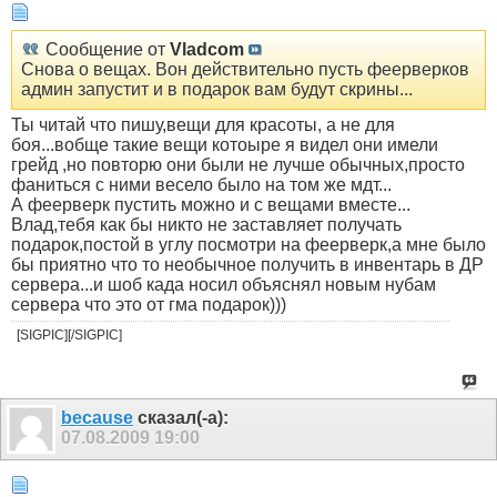
Сообщение от
Vladcom
Снова о вещах. Вон действительно пусть феерверков
админ запустит и в подарок вам будут скрины...
Ты читай что пишу,вещи для красоты, а не для
боя...вобще такие вещи котоыре я видел они имели
грейд ,но повторю они были не лучше обычных,просто
фаниться с ними весело было на том же мдт...
А феерверк пустить можно и с вещами вместе...
Влад,тебя как бы никто не заставляет получать
подарок,постой в углу посмотри на феерверк,а мне было
бы приятно что то необычное получить в инвентарь в ДР
сервера...и шоб када носил объяснял новым нубам
сервера что это от гма подарок)))
[SIGPIC][/SIGPIC]
because
сказал(-а):
07.08.2009
19:00