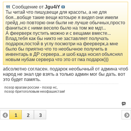
Сообщение от
Jgu4iY
Ты читай что пишу,вещи для красоты, а не для
боя...вобще такие вещи котоыре я видел они имели
грейд ,но повторю они были не лучше обычных,просто
фаниться с ними весело было на том же мдт...
А феерверк пустить можно и с вещами вместе...
Влад,тебя как бы никто не заставляет получать
подарок,постой в углу посмотри на феерверк,а мне
было бы приятно что то необычное получить в
инвентарь в ДР сервера...и шоб када носил объяснял
новым нубам сервера что это от гма подарок)))
абсолютно согласен. подарок необычный от админа чтоб
народ не знал где взять а только админ мог бы дать. вот
это будет память.
позор врагам россии - позор нс,
позор бритоголовым неофашистам!
1
2
3