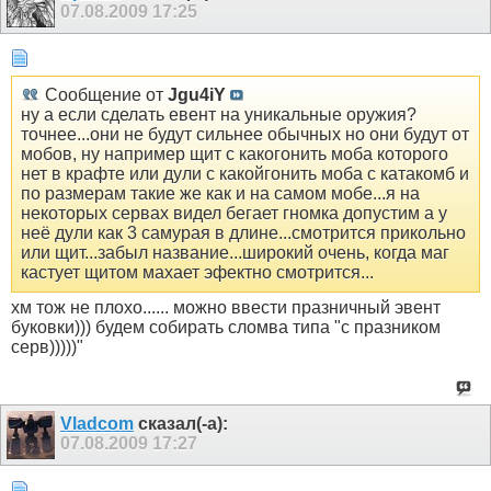
07.08.2009
17:25
Сообщение от
Jgu4iY
ну а если сделать евент на уникальные оружия?
точнее...они не будут сильнее обычных но они будут от
мобов, ну например щит с какогонить моба которого
нет в крафте или дули с какойгонить моба с катакомб и
по размерам такие же как и на самом мобе...я на
некоторых сервах видел бегает гномка допустим а у
неё дули как 3 самурая в длине...смотрится прикольно
или щит...забыл название...широкий очень, когда маг
кастует щитом махает эфектно смотрится...
хм тож не плохо...... можно ввести празничный эвент
буковки))) будем собирать сломва типа "с празником
серв)))))"
Vladcom
сказал(-а):
07.08.2009
17:27