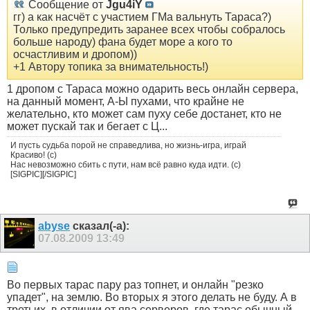
Сообщение от
Jgu4iY
гг) а как насчёт с участием ГМа вальнуть Тараса?)
Только предупредить заранее всех чтобы собралось
больше народу) фана будет море а кого то
осчастливим и дропом))
+1 Автору топика за внимательность!)
1 дропом с Тараса можно одарить весь онлайн сервера,
на данный момент, А-Ы пухами, что крайне не
желательно, кто может сам пуху себе достанет, кто не
может пускай так и бегает с Ц...
И пусть судьба порой не справедлива, но жизнь-игра, играй
Красиво! (с)
Нас невозможно сбить с пути, нам всё равно куда идти. (с)
[SIGPIC][/SIGPIC]
abyse
сказал(-а):
07.08.2009
13:49
Во первых тарас пару раз топнет, и онлайн "резко
упадет", на землю. Во вторых я этого делать не буду. А в
третьих, в отличии от ява серверов, где тарас обычный