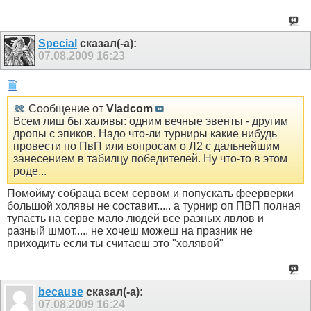
Special
сказал(-а):
07.08.2009
16:23
Сообщение от
Vladcom
Всем лиш бы халявы: одним вечные эвенты - другим
дропы с эпиков. Надо что-ли турниры какие нибудь
провести по ПвП или вопросам о Л2 с дальнейшим
занесением в табилцу победителей. Ну что-то в этом
роде...
Помойму собраца всем сервом и попускать феерверки
большой холявы не составит..... а турнир оп ПВП полная
тупасть на серве мало людей все разных лвлов и
разный шмот..... не хочеш можеш на празник не
приходить если ты считаеш это "холявой"
because
сказал(-а):
07.08.2009
16:24