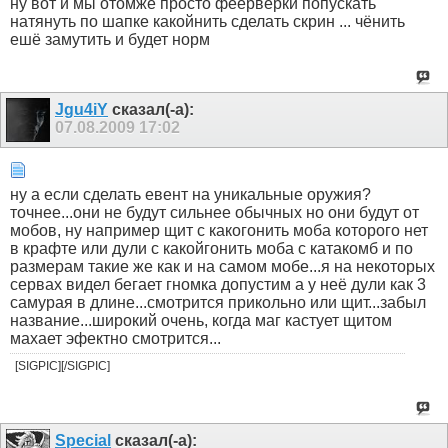
ну вот и мы отомже просто феерверки попускать
натянуть по шапке какойнить сделать скрин ... чёнить
ешё замутить и будет норм
Jgu4iY
сказал(-а):
07.08.2009
17:02
ну а если сделать евент на уникальные оружия?
точнее...они не будут сильнее обычных но они будут от
мобов, ну например щит с какогонить моба которого нет
в крафте или дули с какойгонить моба с катакомб и по
размерам такие же как и на самом мобе...я на некоторых
сервах видел бегает гномка допустим а у неё дули как 3
самурая в длине...смотрится прикольно или щит...забыл
название...широкий очень, когда маг кастует щитом
махает эфектно смотрится...
[SIGPIC][/SIGPIC]
Special
сказал(-а):