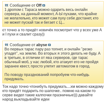
Сообщение от
Off
1 дропом с Тараса можно одарить весь онлайн
сервера, на данный момент, А-Ы пухами, что крайне
не желательно, кто может сам пуху себе достанет, кто
не может пускай так и бегает с Ц...
єт точно а то придёт новичёк посмотрит что у всех уже А
и І пухи и свалит сразу))
Сообщение от
abyse
Во первых тарас пару раз топнет, и онлайн "резко
упадет", на землю. Во вторых я этого делать не буду. А
в третьих, в отличии от ява серверов, где тарас
обычный моб, у нас любой, кто атакует его не пройдя
заранее квест, просто улетит автоматом в город.
По поводу празднований попробуем что-нибудь
придумать.
Ток надо точно чтонибуть придумать....хм можно каждому
кто придёт подарить по шапочке.. помню на каком-то
серве видел такие калпочки празничные))) давайте
народ выкладывайте идеи