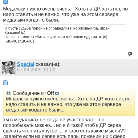
Медальки нужно очень очень... Хоть на ДР, хоть нет, но
надо ставить и не важно, что уже на этом сервере
медальки когда-то были...
И пусть судьба порой не справедлива, но жизнь-игра, играй
Красиво! (с)
Нас невозможно сбить с пути, нам всё равно куда идти. (с)
[SIGPIC][/SIGPIC]
Special
сказал(-а):
07.08.2009
13:02
Сообщение от
Off
Медальки нужно очень очень... Хоть на ДР, хоть нет, но
надо ставить и не важно, что уже на этом сервере
медальки когда-то были...
хм в медальках не когда не участвовал.... но
попробывать можно.... но я б такой чтоб к ДР серва
сделать что нить крутое..... у каво есть какие мысли??
давайте если на серве есть пары поженим их с феер