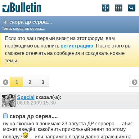
скора др серва....
Тема:
скора др серва....
Если это ваш первый визит на этот форум, вам
необходимо выполнить
регистрацию
. После этого вы
сможете отвечать на сообщения и создавать новые
темы.
1
2
3
Special
сказал(-а):
06.08.2009
15:30
скора др серва....
ну на сколько я понимаю 23 августа ДР сервера..... абис
может введёш какойнить прикольный эвент по этому
поваду?
... или например людям давно играюшим на