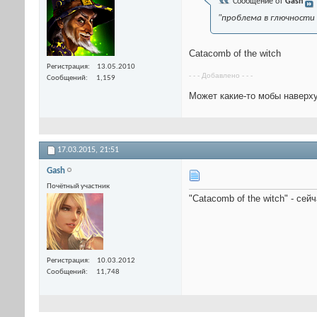
Сообщение от
Gash
"проблема в глючности 
Catacomb of the witch
Регистрация
13.05.2010
- - - Добавлено - - -
Сообщений
1,159
Может какие-то мобы наверху
17.03.2015,
21:51
Gash
Почётный участник
"Catacomb of the witch" - се
Регистрация
10.03.2012
Сообщений
11,748