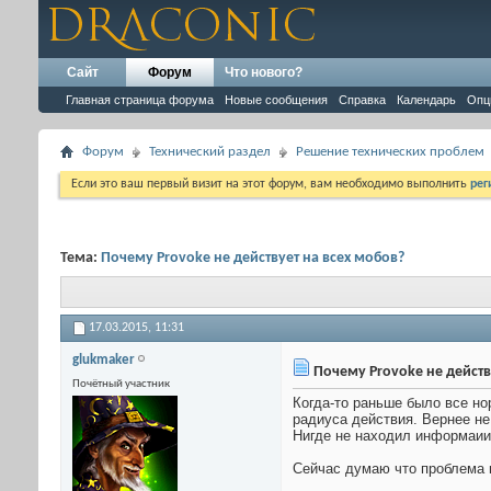
Сайт
Форум
Что нового?
Главная страница форума
Новые сообщения
Справка
Календарь
Опц
Форум
Технический раздел
Решение технических проблем
Если это ваш первый визит на этот форум, вам необходимо выполнить
рег
Тема:
Почему Provoke не действует на всех мобов?
17.03.2015,
11:31
glukmaker
Почему Provoke не действ
Почётный участник
Когда-то раньше было все но
радиуса действия. Вернее не 
Нигде не находил информаии 
Сейчас думаю что проблема в