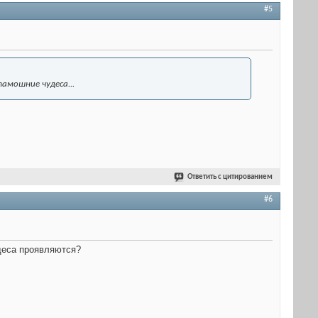
#5
тамошние чудеса...
Ответить с цитированием
#6
деса проявляются?