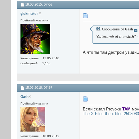
18.03.2015,
07:06
glukmaker
Почётный участник
Сообщение от
Gash
"Catacomb of the witch"
А что ты там дестром увиди
Регистрация
13.05.2010
Сообщений
1,159
18.03.2015,
07:39
Gash
Почётный участник
Если скилл Provoke
ТАМ
мож
The-X-Files-the-x-files-250808
Регистрация
10.03.2012