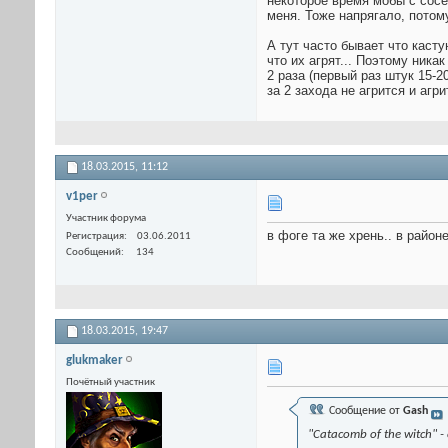
некоторое время мобы с сосе
меня. Тоже напрягало, потом
А тут часто бывает что каст
что их агрят... Поэтому ника
2 раза (первый раз штук 15-2
за 2 захода не агрится и агри
18.03.2015,
11:12
v1per
Участник форума
в фоге та же хрень.. в райо
Регистрация
03.06.2011
Сообщений
134
18.03.2015,
19:47
glukmaker
Почётный участник
Сообщение от
Gash
"Catacomb of the witch"