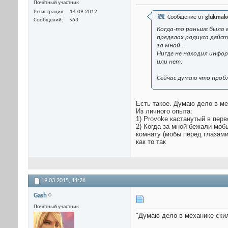
Почётный участник
Регистрация
14.09.2012
Сообщение от
glukmak
Сообщений
563
Когда-то раньше было в
пределах радиуса дейст
за мной...
Нигде не находил инфо
или нет.
Сейчас думаю что пробл
Есть такое. Думаю дело в ме
Из личного опыта:
1) Provoke кастанутый в пер
2) Когда за мной бежали моб
комнату (мобы перед глазами
как то так
19.03.2015,
11:28
Gash
Почётный участник
"Думаю дело в механике ски