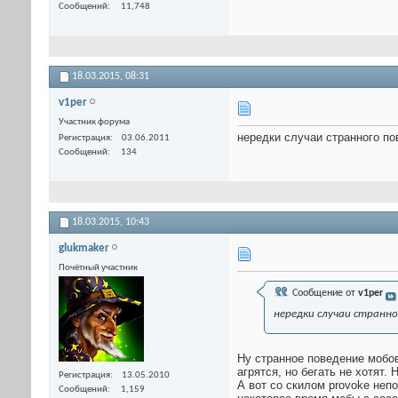
Сообщений
11,748
18.03.2015,
08:31
v1per
Участник форума
нередки случаи странного по
Регистрация
03.06.2011
Сообщений
134
18.03.2015,
10:43
glukmaker
Почётный участник
Сообщение от
v1per
нередки случаи странно
Ну странное поведение мобов
агрятся, но бегать не хотят.
Регистрация
13.05.2010
А вот со скилом provoke непо
Сообщений
1,159