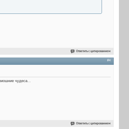
Ответить с цитированием
#4
тамошние чудеса...
Ответить с цитированием