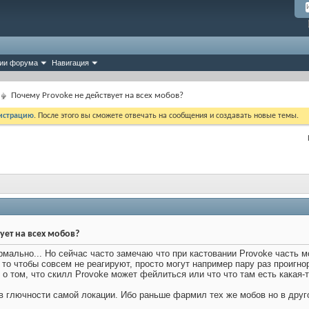
ии форума
Навигация
Почему Provoke не действует на всех мобов?
истрацию
. После этого вы сможете отвечать на сообщения и создавать новые темы.
ует на всех мобов?
рмально... Но сейчас часто замечаю что при кастовании Provoke часть м
то чтобы совсем не реагируют, просто могут например пару раз проигнори
о том, что скилл Provoke может фейлиться или что что там есть какая-т
 глючности самой локации. Ибо раньше фармил тех же мобов но в друго