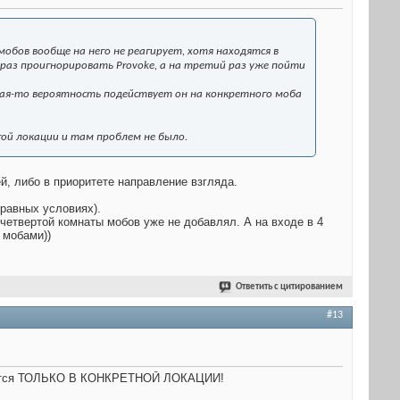
мобов вообще на него не реагирует, хотя находятся в
 раз проигнорировать Provoke, а на третий раз уже пойти
кая-то вероятность подействует он на конкретного моба
гой локации и там проблем не было.
ей, либо в приоритете направление взгляда.
 равных условиях).
 четвертой комнаты мобов уже не добавлял. А на входе в 4
 мобами))
Ответить с цитированием
#13
людаются ТОЛЬКО В КОНКРЕТНОЙ ЛОКАЦИИ!