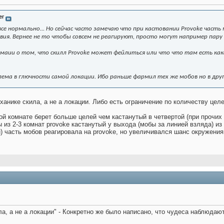
er
се нормально... Но сейчас часто замечаю что при кастовании Provoke часть 
вия. Вернее не то чтобы совсем не реагируют, просто могут например пару
рмаии о том, что скилл Provoke может фейлиться или что что там есть ка
ема в глючности самой локации. Ибо раньше фармил тех же мобов но в дру
ханике скила, а не а локации. Либо есть ограничение по количеству цел
вой комнате берет больше целей чем кастанутый в четвертой (при прочих
ы из 2-3 комнат provoke кастанутый у выхода (мобы за линией взляда) из
) часть мобов реагировала на provoke, но увеличивался шанс окружения
ла, а не а локации" - Конкретно же было написано, что чудеса наб