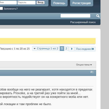
Помощь
Регистрация
Запомнить?
Расширенный поиск
Страница 1 из 2
1
2
Показано с 1 по 20 из 25
Последняя
Опции темы
#1
обов вообще на него не реагирует, хотя находятся в пределах
ровать Provoke, а на третий раз уже пойти за мной...
о вероятность подействует он на конкретного моба или нет.
й локации и там проблем не было.