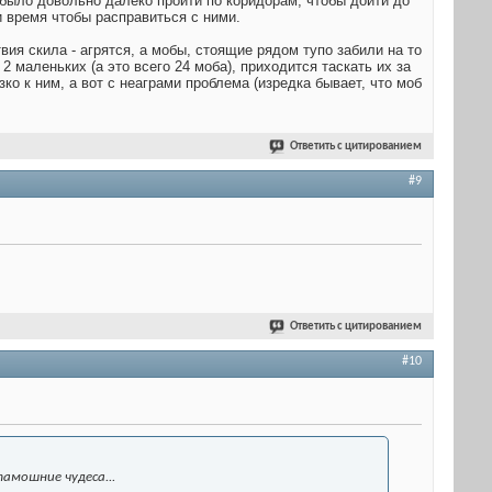
 было довольно далеко пройти по коридорам, чтобы дойти до
и время чтобы расправиться с ними.
вия скила - агрятся, а мобы, стоящие рядом тупо забили на то
 2 маленьких (а это всего 24 моба), приходится таскать их за
зко к ним, а вот с неаграми проблема (изредка бывает, что моб
Ответить с цитированием
#9
Ответить с цитированием
#10
тамошние чудеса...