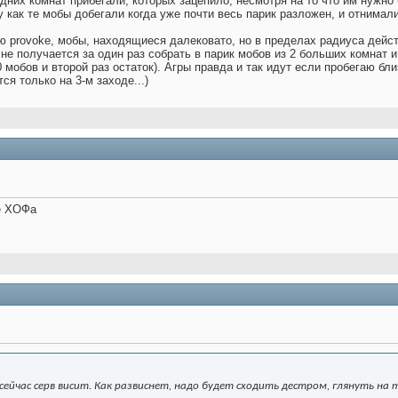
дних комнат прибегали, которых зацепило, несмотря на то что им нужно
у как те мобы добегали когда уже почти весь парик разложен, и отнимал
ую provoke, мобы, находящиеся далековато, но в пределах радиуса дейст
к не получается за один раз собрать в парик мобов из 2 больших комнат и
0 мобов и второй раз остаток). Агры правда и так идут если пробегаю бли
тся только на 3-м заходе...)
не ХОФа
 - сейчас серв висит. Как развиснет, надо будет сходить дестром, глянуть на 