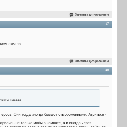
Ответить с цитированием
#7
нием скилла.
Ответить с цитированием
#8
ением скилла.
 персов. Они тогда иногда бывают отмороженными. Агриться -
агрились не только мобы в комнате, а и иногда через