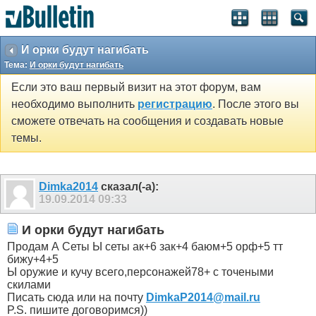
И орки будут нагибать
Тема:
И орки будут нагибать
Если это ваш первый визит на этот форум, вам
необходимо выполнить
регистрацию
. После этого вы
сможете отвечать на сообщения и создавать новые
темы.
Dimka2014
сказал(-а):
19.09.2014
09:33
И орки будут нагибать
Продам А Сеты Ы сеты ак+6 зак+4 баюм+5 орф+5 тт
бижу+4+5
Ы оружие и кучу всего,персонажей78+ c точеными
скилами
Писать сюда или на почту
DimkaP2014@mail.ru
P.S. пишите договоримся))