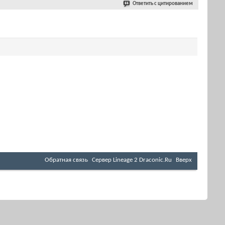
Ответить с цитированием
Обратная связь
Cервер Lineage 2 Draconic.Ru
Вверх