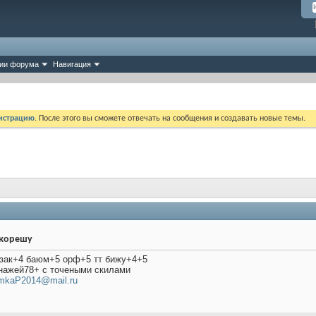
ии форума
Навигация
истрацию
. После этого вы сможете отвечать на сообщения и создавать новые темы.
 корешу
 зак+4 баюм+5 орф+5 тт бижу+4+5
онажей78+ c точеными скилами
mkaP2014@mail.ru