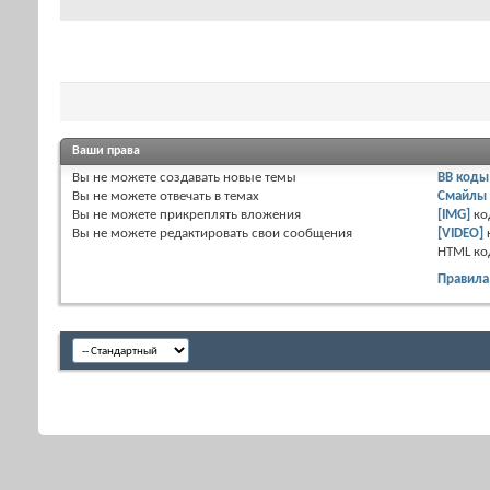
Ваши права
Вы
не можете
создавать новые темы
BB коды
Вы
не можете
отвечать в темах
Смайлы
Вы
не можете
прикреплять вложения
[IMG]
ко
Вы
не можете
редактировать свои сообщения
[VIDEO]
HTML к
Правила