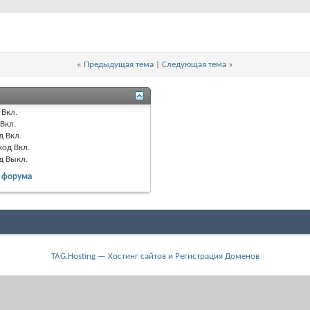
«
Предыдущая тема
|
Следующая тема
»
Вкл.
Вкл.
д
Вкл.
код
Вкл.
од
Выкл.
 форума
TAG.Hosting — Хостинг сайтов и Регистрация Доменов