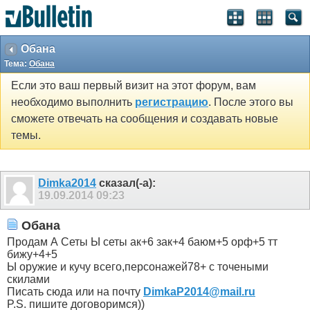
Обана
Тема:
Обана
Если это ваш первый визит на этот форум, вам
необходимо выполнить
регистрацию
. После этого вы
сможете отвечать на сообщения и создавать новые
темы.
Dimka2014
сказал(-а):
19.09.2014
09:23
Обана
Продам А Сеты Ы сеты ак+6 зак+4 баюм+5 орф+5 тт
бижу+4+5
Ы оружие и кучу всего,персонажей78+ c точеными
скилами
Писать сюда или на почту
DimkaP2014@mail.ru
P.S. пишите договоримся))