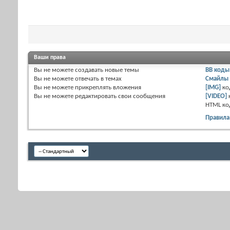
Ваши права
Вы
не можете
создавать новые темы
BB коды
Вы
не можете
отвечать в темах
Смайлы
Вы
не можете
прикреплять вложения
[IMG]
ко
Вы
не можете
редактировать свои сообщения
[VIDEO]
HTML к
Правила