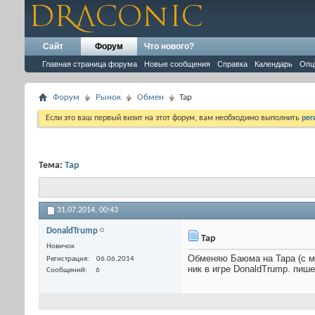
Сайт
Форум
Что нового?
Главная страница форума
Новые сообщения
Справка
Календарь
Опц
Форум
Рынок
Обмен
Тар
Если это ваш первый визит на этот форум, вам необходимо выполнить
рег
Тема:
Тар
31.07.2014,
00:43
DonaldTrump
Тар
Новичок
Обменяю Баюма на Тара (с м
Регистрация
06.06.2014
ник в игре DonaldTrump. пише
Сообщений
6