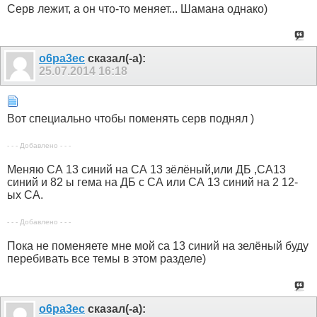
Серв лежит, а он что-то меняет... Шамана однако)
o6pa3ec
сказал(-а):
25.07.2014
16:18
Вот специально чтобы поменять серв поднял )
- - - Добавлено - - -
Меняю СА 13 синий на СА 13 зёлёный,или ДБ ,СА13
синий и 82 ы гема на ДБ с СА или СА 13 синий на 2 12-
ых СА.
- - - Добавлено - - -
Пока не поменяете мне мой са 13 синий на зелёный буду
перебивать все темы в этом разделе)
o6pa3ec
сказал(-а):