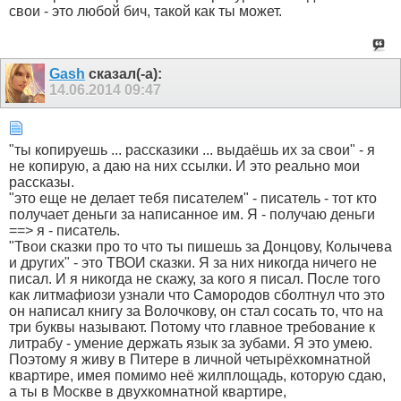
свои - это любой бич, такой как ты может.
Gash
сказал(-а):
14.06.2014
09:47
"ты копируешь ... рассказики ... выдаёшь их за свои" - я
не копирую, а даю на них ссылки. И это реально мои
рассказы.
"это еще не делает тебя писателем" - писатель - тот кто
получает деньги за написанное им. Я - получаю деньги
==> я - писатель.
"Твои сказки про то что ты пишешь за Донцову, Колычева
и других" - это ТВОИ сказки. Я за них никогда ничего не
писал. И я никогда не скажу, за кого я писал. После того
как литмафиози узнали что Самородов сболтнул что это
он написал книгу за Волочкову, он стал сосать то, что на
три буквы называют. Потому что главное требование к
литрабу - умение держать язык за зубами. Я это умею.
Поэтому я живу в Питере в личной четырёхкомнатной
квартире, имея помимо неё жилплощадь, которую сдаю,
а ты в Москве в двухкомнатной квартире,