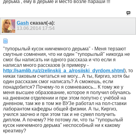
дерьма , ему в дерьме и место возле параши !!!
Gash
сказал(-а):
13.06.2014
17:54
"тупорылый кусок никчемного дерьма" - Меня терзают
смутные сомнения, что ни один "тупорылый" никогда не
смог бы написать ни одного рассказа и что если я
написал много рассказов (к примеру -
http://samlib.ru/z/zelinskij_a_a/rosiiski_dyrdom.shtml
), то
никак таковым считаться не могу... А ты, Киргиз, хотя бы
один рассказик смог написать? А сможешь, если
понадобится? Почему-то я сомневаюсь... К тому же у
меня высшее образование, которое я получил обучаясь
на дневном отделении и при этом попутно с учёбой на
дневном, там же в том же ВУЗе работал на пол-ставки
лаборантом кафедры общей физики. А ты, Киргиз,
учился заочно и при этом так и не сумел получить
диплом. А почему? Не потому ли, что ты "тупорылый
кусок никчемного дерьма" неспособный ни к какому
креативу?