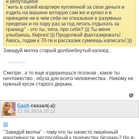
и репутацией!
"жить в своей квартире купленной за свои деньги и
ездить на машине которую сам же и купил и в
принципе ни в чем себе не отказывая в разумных
пределах и по пару раз за год летать отдыхать за
границу" - это ты, типа, про себя? ))) Ты меня
улыбаешь, Киргиз! ))) Продолжай фантазировать!
Авось, годам к 70-ти и рассказик сумеешь написать! )))
Завидуй молча старый долбоебнутый калоед .
- - - Добавлено - - -
Смотри , а то еще вздернешься осознав , какое ты
ничтожество , обуза для всего человечества . Никому не
нужный кусок старого дерьма .
Gash
сказал(-а):
13.06.2014
20:11
"Завидуй молча" - тому что ты начисто лишённый
креативности, неспособный к творчеству, бездарь? Но я-