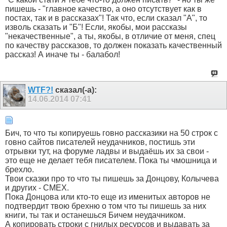
пишешь - "главное качество, а оно отсутствует как в
постах, так и в рассказах"! Так что, если сказал "А", то
изволь сказать и "Б"! Если, якобы, мои рассказы
"некачественные", а ты, якобы, в отличие от меня, спец
по качеству рассказов, то должен показать качественный
рассказ! А иначе ты - балабол!
WTF?!
сказал(-а):
14.06.2014
07:41
Бич, то что ты копируешь говно рассказики на 50 строк с
говно сайтов писателей неудачников, постишь эти
отрывки тут, на форуме ладвы и выдаёшь их за свои -
это еще не делает тебя писателем. Пока ты чмошница и
брехло.
Твои сказки про то что ты пишешь за Донцову, Колычева
и других - СМЕХ.
Пока Донцова или кто-то еще из именитых авторов не
подтвердит твою брехню о том что ты пишешь за них
книги, ты так и останешься Бичем неудачником.
А копировать строки с гнилых ресурсов и выдавать за