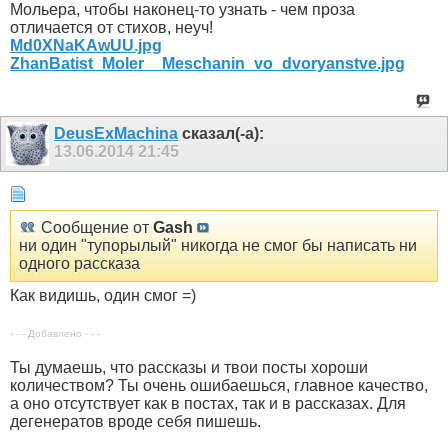
Мольера, чтобы наконец-то узнать - чем проза
отличается от стихов, неуч!
Md0XNaKAwUU.jpg
ZhanBatist_Moler__Meschanin_vo_dvoryanstve.jpg
DeusExMachina
сказал(-а):
13.06.2014
21:45
Сообщение от
Gash
ни один "тупорылый" никогда не смог бы написать ни
одного рассказа
Как видишь, один смог =)
- - - Добавлено - - -
Ты думаешь, что рассказы и твои посты хороши
количеством? Ты очень ошибаешься, главное качество,
а оно отсутствует как в постах, так и в рассказах. Для
дегенератов вроде себя пишешь.