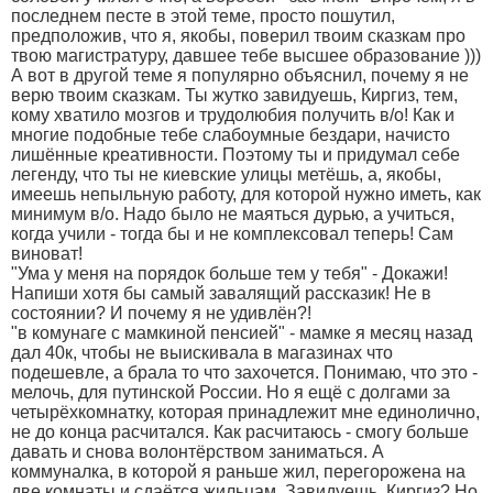
последнем песте в этой теме, просто пошутил,
предположив, что я, якобы, поверил твоим сказкам про
твою магистратуру, давшее тебе высшее образование )))
А вот в другой теме я популярно объяснил, почему я не
верю твоим сказкам. Ты жутко завидуешь, Киргиз, тем,
кому хватило мозгов и трудолюбия получить в/о! Как и
многие подобные тебе слабоумные бездари, начисто
лишённые креативности. Поэтому ты и придумал себе
легенду, что ты не киевские улицы метёшь, а, якобы,
имеешь непыльную работу, для которой нужно иметь, как
минимум в/о. Надо было не маяться дурью, а учиться,
когда учили - тогда бы и не комплексовал теперь! Сам
виноват!
"Ума у меня на порядок больше тем у тебя" - Докажи!
Напиши хотя бы самый завалящий рассказик! Не в
состоянии? И почему я не удивлён?!
"в комунаге с мамкиной пенсией" - мамке я месяц назад
дал 40к, чтобы не выискивала в магазинах что
подешевле, а брала то что захочется. Понимаю, что это -
мелочь, для путинской России. Но я ещё с долгами за
четырёхкомнатку, которая принадлежит мне единолично,
не до конца расчитался. Как расчитаюсь - смогу больше
давать и снова волонтёрством заниматься. А
коммуналка, в которой я раньше жил, перегорожена на
две комнаты и сдаётся жильцам. Завидуешь, Киргиз? Но