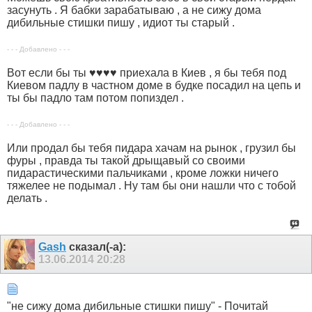
засунуть . Я бабки зарабатываю , а не сижу дома
дибильные стишки пишу , идиот ты старый .
- - - Добавлено - - -
Вот если бы ты ♥♥♥♥ приехала в Киев , я бы тебя под
Киевом падлу в частном доме в будке посадил на цепь и
ты бы падло там потом попиздел .
- - - Добавлено - - -
Или продал бы тебя пидара хачам на рынок , грузил бы
фуры , правда ты такой дрыщавый со своими
пидарастическими пальчиками , кроме ложки ничего
тяжелее не подымал . Ну там бы они нашли что с тобой
делать .
Gash
сказал(-а):
13.06.2014
20:28
"не сижу дома дибильные стишки пишу" - Почитай