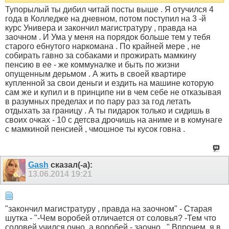
Тупорылый ты дибил читай посты выше . Я отучился 4
года в Колледже на дневном, потом поступил на 3 -й
курс Универа и закончил магистратуру , правда на
заочном . И Ума у меня на порядок больше тем у тебя
старого ебнутого наркомана . По крайней мере , не
собирать гавно за собаками и прожирать мамкину
пенсию в ее - же коммуналке и быть по жизни
опущенным дерьмом . А жить в своей квартире
купленной за свои деньги и ездить на машине которую
сам же и купил и в принципе ни в чем себе не отказывая
в разумных пределах и по пару раз за год летать
отдыхать за границу . А ты пидарок только и сидишь в
своих очках - 10 с детсва дрочишь на аниме и в комунаге
с мамкиной пенсией , чмошное ты кусок говна .
Gash
сказал(-а):
13.06.2014
19:21
"закончил магистратуру , правда на заочном" - Старая
шутка - "-Чем воробей отличается от соловья? -Тем что
соловей учился очно, а воробей - заочно..." Впрочем, я в