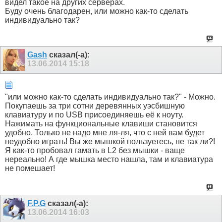
видел такое на других серверах.
Буду очень благодарен, или можно как-то сделать
индивидуально так?
Gash
сказал(-а):
13.06.2014
15:18
"или можно как-то сделать индивидуально так?" - Можно.
Покупаешь за три сотни деревянных уэсбишную
клавиатуру и по USB присоединяешь её к ноуту.
Нажимать на функциональные клавиши становится
удобно. Только не надо мне ля-ля, что с ней вам будет
неудобно играть! Вы же мышкой пользуетесь, не так ли?!
Я как-то пробовал гамать в L2 без мышки - ваще
нереально! А где мышка место нашла, там и клавиатура
не помешает!
F.P.G
сказал(-а):
13.06.2014
16:03