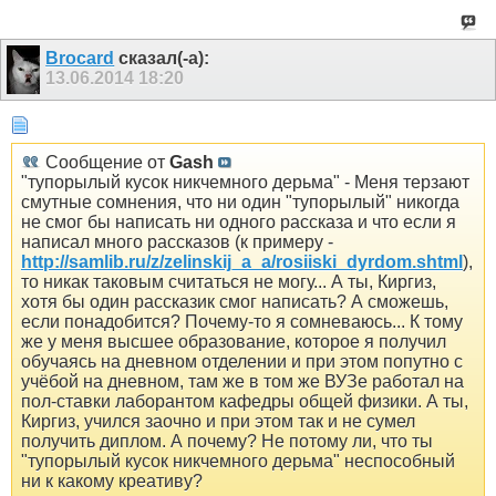
Brocard
сказал(-а):
13.06.2014
18:20
Сообщение от
Gash
"тупорылый кусок никчемного дерьма" - Меня терзают
смутные сомнения, что ни один "тупорылый" никогда
не смог бы написать ни одного рассказа и что если я
написал много рассказов (к примеру -
http://samlib.ru/z/zelinskij_a_a/rosiiski_dyrdom.shtml
),
то никак таковым считаться не могу... А ты, Киргиз,
хотя бы один рассказик смог написать? А сможешь,
если понадобится? Почему-то я сомневаюсь... К тому
же у меня высшее образование, которое я получил
обучаясь на дневном отделении и при этом попутно с
учёбой на дневном, там же в том же ВУЗе работал на
пол-ставки лаборантом кафедры общей физики. А ты,
Киргиз, учился заочно и при этом так и не сумел
получить диплом. А почему? Не потому ли, что ты
"тупорылый кусок никчемного дерьма" неспособный
ни к какому креативу?