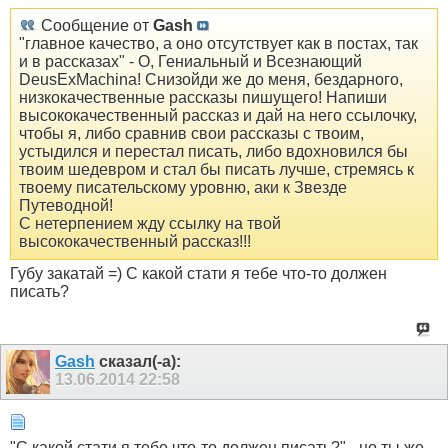
Сообщение от
Gash
"главное качество, а оно отсутствует как в постах, так
и в рассказах" - О, Гениальный и Всезнающий
DeusExMachina! Снизойди же до меня, бездарного,
низкокачественные рассказы пишущего! Напиши
высококачественный рассказ и дай на него ссылочку,
чтобы я, либо сравнив свои рассказы с твоим,
устыдился и перестал писать, либо вдохновился бы
твоим шедевром и стал бы писать лучше, стремясь к
твоему писательскому уровню, аки к Звезде
Путеводной!
С нетерпением жду ссылку на твой
высококачественный рассказ!!!
Губу закатай =) С какой стати я тебе что-то должен
писать?
Gash
сказал(-а):
13.06.2014
22:58
"С какой стати я тебе что-то должен писать?" - но ты же