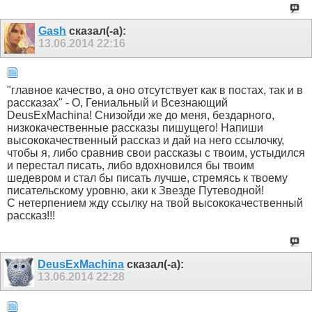
Gash
сказал(-а):
13.06.2014
22:16
"главное качество, а оно отсутствует как в постах, так и в
рассказах" - О, Гениальный и Всезнающий
DeusExMachina! Снизойди же до меня, бездарного,
низкокачественные рассказы пишущего! Напиши
высококачественный рассказ и дай на него ссылочку,
чтобы я, либо сравнив свои рассказы с твоим, устыдился
и перестал писать, либо вдохновился бы твоим
шедевром и стал бы писать лучше, стремясь к твоему
писательскому уровню, аки к Звезде Путеводной!
С нетерпением жду ссылку на твой высококачественный
рассказ!!!
DeusExMachina
сказал(-а):
13.06.2014
22:28