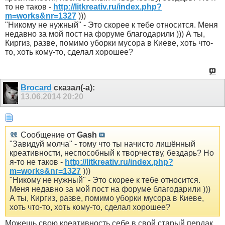
то не таков -
http://litkreativ.ru/index.php?
m=works&nr=1327
)))
"Никому не нужный" - Это скорее к тебе относится. Меня
недавно за мой пост на форуме благодарили ))) А ты,
Киргиз, разве, помимо уборки мусора в Киеве, хоть что-
то, хоть кому-то, сделал хорошее?
Brocard
сказал(-а):
13.06.2014
20:20
Сообщение от
Gash
"Завидуй молча" - тому что ты начисто лишённый
креативности, неспособный к творчеству, бездарь? Но
я-то не таков -
http://litkreativ.ru/index.php?
m=works&nr=1327
)))
"Никому не нужный" - Это скорее к тебе относится.
Меня недавно за мой пост на форуме благодарили )))
А ты, Киргиз, разве, помимо уборки мусора в Киеве,
хоть что-то, хоть кому-то, сделал хорошее?
Можешь свою креативность себе в свой старый пердак