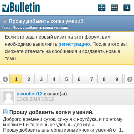
Прошу добавить копки умений.
Тема:
Прошу добавить копки умений.
Если это ваш первый визит на этот форум, вам
необходимо выполнить
регистрацию
. После этого вы
сможете отвечать на сообщения и создавать новые
темы.
1
2
3
4
5
6
7
8
9
10
11
12
pwonline12
сказал(-а):
13.06.2014
15:12
Прошу добавить копки умений.
Доброго времени суток, сижу я с ноутбука, и по этому
кнопки F1 и тд очень не удобны для игры.
Прошу добавить альтернативные кнопки умений от 1,