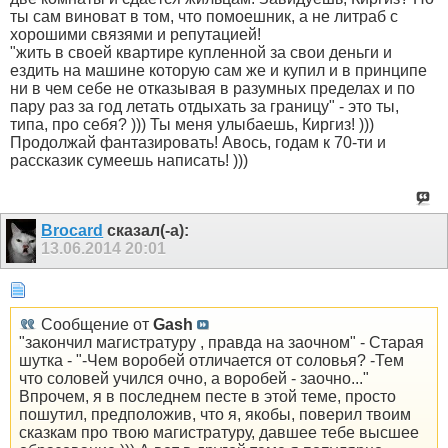
ты сам виноват в том, что помоешник, а не литраб с
хорошими связями и репутацией!
"жить в своей квартире купленной за свои деньги и
ездить на машине которую сам же и купил и в принципе
ни в чем себе не отказывая в разумных пределах и по
пару раз за год летать отдыхать за границу" - это ты,
типа, про себя? ))) Ты меня улыбаешь, Киргиз! )))
Продолжай фантазировать! Авось, годам к 70-ти и
рассказик сумеешь написать! )))
Brocard
сказал(-а):
13.06.2014
20:01
Сообщение от
Gash
"закончил магистратуру , правда на заочном" - Старая
шутка - "-Чем воробей отличается от соловья? -Тем
что соловей учился очно, а воробей - заочно..."
Впрочем, я в последнем песте в этой теме, просто
пошутил, предположив, что я, якобы, поверил твоим
сказкам про твою магистратуру, давшее тебе высшее