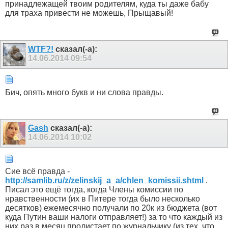
принадлежащей твоим родителям, куда ты даже бабу
для траха привести не можешь, Прыщавый!
WTF?!
сказал(-а):
14.06.2014
09:54
Бич, опять много букв и ни слова правды.
Gash
сказал(-а):
14.06.2014
10:02
Сие всё правда -
http://samlib.ru/z/zelinskij_a_a/chlen_komissii.shtml
.
Писал это ещё тогда, когда Члены комиссии по
нравственности (их в Питере тогда было несколько
десятков) ежемесячно получали по 20к из бюджета (вот
куда Путин ваши налоги отправляет!) за то что каждый из
них раз в месяц пролистает по журнальчику (из тех, что