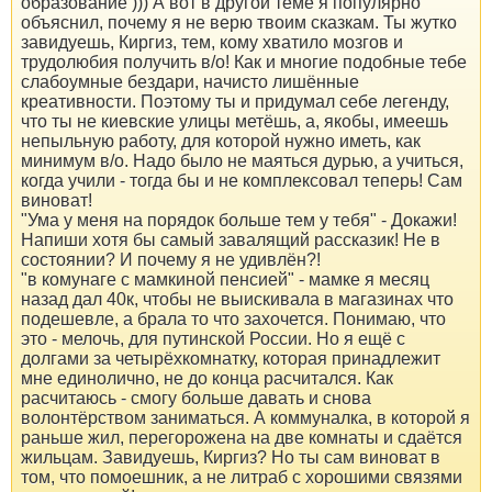
образование ))) А вот в другой теме я популярно
объяснил, почему я не верю твоим сказкам. Ты жутко
завидуешь, Киргиз, тем, кому хватило мозгов и
трудолюбия получить в/о! Как и многие подобные тебе
слабоумные бездари, начисто лишённые
креативности. Поэтому ты и придумал себе легенду,
что ты не киевские улицы метёшь, а, якобы, имеешь
непыльную работу, для которой нужно иметь, как
минимум в/о. Надо было не маяться дурью, а учиться,
когда учили - тогда бы и не комплексовал теперь! Сам
виноват!
"Ума у меня на порядок больше тем у тебя" - Докажи!
Напиши хотя бы самый завалящий рассказик! Не в
состоянии? И почему я не удивлён?!
"в комунаге с мамкиной пенсией" - мамке я месяц
назад дал 40к, чтобы не выискивала в магазинах что
подешевле, а брала то что захочется. Понимаю, что
это - мелочь, для путинской России. Но я ещё с
долгами за четырёхкомнатку, которая принадлежит
мне единолично, не до конца расчитался. Как
расчитаюсь - смогу больше давать и снова
волонтёрством заниматься. А коммуналка, в которой я
раньше жил, перегорожена на две комнаты и сдаётся
жильцам. Завидуешь, Киргиз? Но ты сам виноват в
том, что помоешник, а не литраб с хорошими связями