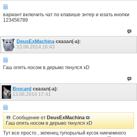
вариант включить чат по клавише энтер и юзать кнопки
123456789
DeusExMachina
сказал(-а):
13.06.2014
16:43
Гаш опять носом в дерьмо ткнулся xD
Brocard
сказал(-а):
13.06.2014
17:41
Сообщение от
DeusExMachina
Гаш опять носом в дерьмо ткнулся xD
Тут все просто , зеленец тупорылый кусок никчемного