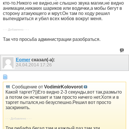
кто-то.Никого не видно,не слышно звука магии,не видно
анимации,никаких шариков или водички,а мобы бегут в
сторону атакующего и мрут.Он там по ходу решил
выпендриться и убил всех мобов вокруг меня.
- - - Добавлено - - -
Так что просьба администрации разобраться.
Eomer
сказал(-а):
24.04.2014
17:26
Сообщение от
VodimirKolovorot
Какой таргет?))Его видно 2-3 секунды,вот так,размыто
а потом он исчезает и там просто ничего нет.Хотя и в
таргет пытался,но безуспешно.Решил вот просто
заскринить.
- - - Добавлено - - -
Три ребафа бегал там и каждый раз там эти