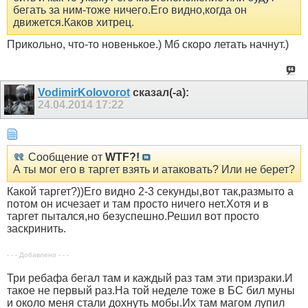
бегать за ним-тоже ничего.Его видно,когда он
движется.Каков хитрец.
Прикольно, что-то новенькое.) Мб скоро летать начнут.)
VodimirKolovorot
сказал(-а):
24.04.2014
17:22
Сообщение от
WTF?!
А ты мог его в таргет взять и атаковать? Или не берет?
Какой таргет?))Его видно 2-3 секунды,вот так,размыто а
потом он исчезает и там просто ничего нет.Хотя и в
таргет пытался,но безуспешно.Решил вот просто
заскринить.
- - - Добавлено - - -
Три ребафа бегал там и каждый раз там эти призраки.И
такое не первый раз.На той неделе тоже в БС бил муны
и около меня стали дохнуть мобы.Их там магом лупил