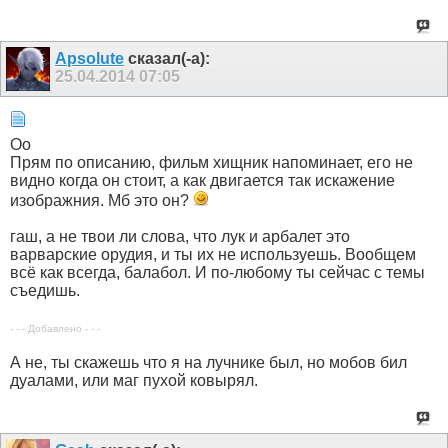
Apsolute
сказал(-а):
25.04.2014
07:05
Оо
Прям по описанию, фильм хищник напоминает, его не
видно когда он стоит, а как двигается так искажение
изображния. Мб это он?
гаш, а не твои ли слова, что лук и арбалет это
варварские орудия, и ты их не используешь. Вообщем
всё как всегда, балабол. И по-любому ты сейчас с темы
съедишь.
- - - Добавлено - - -
А не, ты скажешь что я на лучнике был, но мобов бил
дуалами, или маг пухой ковырял.