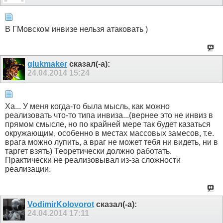
В ГМовском инвизе нельзя атаковать )
glukmaker
сказал(-а):
24.04.2014
15:24
Ха... У меня когда-то была мысль, как можно
реализовать что-то типа инвиза...(вернее это не инвиз в
прямом смысле, но по крайней мере так будет казаться
окружающим, особенно в местах массовых замесов, т.е.
врага можно лупить, а враг не может тебя ни видеть, ни в
таргет взять) Теоретически должно работать.
Практически не реализовывал из-за сложности
реализации.
VodimirKolovorot
сказал(-а):
24.04.2014
17:11