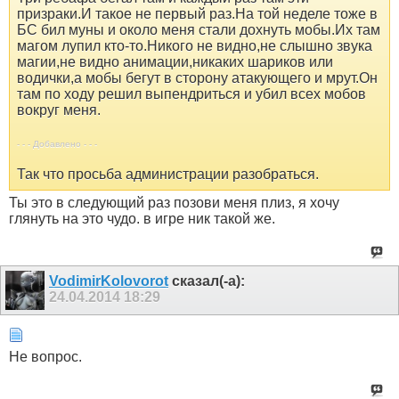
призраки.И такое не первый раз.На той неделе тоже в
БС бил муны и около меня стали дохнуть мобы.Их там
магом лупил кто-то.Никого не видно,не слышно звука
магии,не видно анимации,никаких шариков или
водички,а мобы бегут в сторону атакующего и мрут.Он
там по ходу решил выпендриться и убил всех мобов
вокруг меня.
- - - Добавлено - - -
Так что просьба администрации разобраться.
Ты это в следующий раз позови меня плиз, я хочу
глянуть на это чудо. в игре ник такой же.
VodimirKolovorot
сказал(-а):
24.04.2014
18:29
Не вопрос.