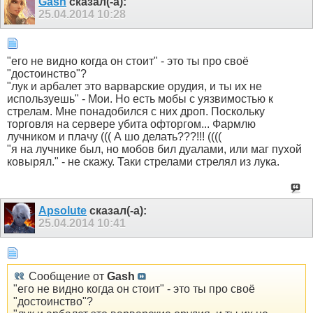
Gash
сказал(-а):
25.04.2014
10:28
"его не видно когда он стоит" - это ты про своё
"достоинство"?
"лук и арбалет это варварские орудия, и ты их не
используешь" - Мои. Но есть мобы с уязвимостью к
стрелам. Мне понадобился с них дроп. Поскольку
торговля на сервере убита офторгом... Фармлю
лучником и плачу ((( А шо делать???!!! ((((
"я на лучнике был, но мобов бил дуалами, или маг пухой
ковырял." - не скажу. Таки стрелами стрелял из лука.
Apsolute
сказал(-а):
25.04.2014
10:41
Сообщение от
Gash
"его не видно когда он стоит" - это ты про своё
"достоинство"?