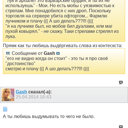
"лук и арбалет это варварские орудия, и ты их не
используешь" - Мои. Но есть мобы с уязвимостью к
стрелам. Мне понадобился с них дроп. Поскольку
торговля на сервере убита офторгом... Фармлю
лучником и плачу ((( А шо делать???!!! ((((
"я на лучнике был, но мобов бил дуалами, или маг
пухой ковырял." - не скажу. Таки стрелами стрелял из
лука.
Прямк как ты любишь выдёргивать слова из контескста:
Сообщение от
Gash
"его не видно когда он стоит" - это ты я про своё
"достоинство"
смотрю и плачу ((( А шо делать???!!! ((((
Gash
сказал(-а):
25.04.2014
10:43
А ты любишь выдумывать то чего не было.