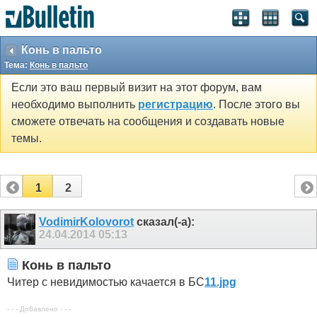
Конь в пальто
Тема:
Конь в пальто
Если это ваш первый визит на этот форум, вам
необходимо выполнить
регистрацию
. После этого вы
сможете отвечать на сообщения и создавать новые
темы.
1
2
VodimirKolovorot
сказал(-а):
24.04.2014
05:13
Конь в пальто
Читер с невидимостью качается в БС
11.jpg
- - - Добавлено - - -