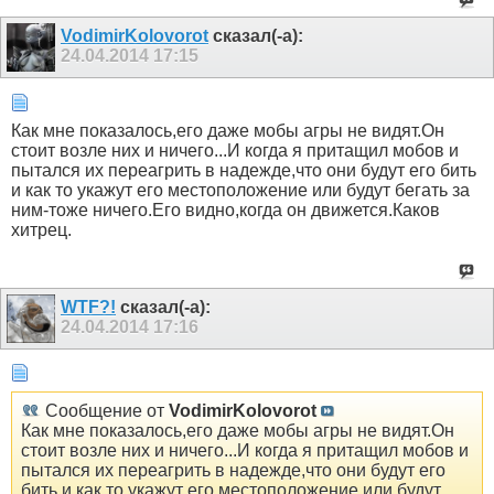
VodimirKolovorot
сказал(-а):
24.04.2014
17:15
Как мне показалось,его даже мобы агры не видят.Он
стоит возле них и ничего...И когда я притащил мобов и
пытался их переагрить в надежде,что они будут его бить
и как то укажут его местоположение или будут бегать за
ним-тоже ничего.Его видно,когда он движется.Каков
хитрец.
WTF?!
сказал(-а):
24.04.2014
17:16
Сообщение от
VodimirKolovorot
Как мне показалось,его даже мобы агры не видят.Он
стоит возле них и ничего...И когда я притащил мобов и
пытался их переагрить в надежде,что они будут его
бить и как то укажут его местоположение или будут