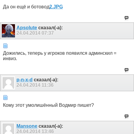
Да он ещё и ботовод
2.JPG
Apsolute
сказал(-а):
24.04.2014
07:37
Дожились, теперь у игроков появился админскил =
инвиз.
p-n-x-d
сказал(-а):
24.04.2014
11:36
Кому этот умолишённый Водмир пишет?
Mansonе
сказал(-а):
24.04.2014
13:46