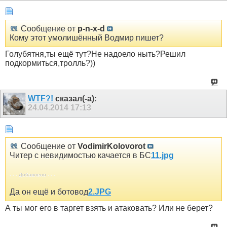
Сообщение от
p-n-x-d
Кому этот умолишённый Водмир пишет?
Голубятня,ты ещё тут?Не надоело ныть?Решил
подкормиться,тролль?))
WTF?!
сказал(-а):
24.04.2014
17:13
Сообщение от
VodimirKolovorot
Читер с невидимостью качается в БС
11.jpg
- - - Добавлено - - -
Да он ещё и ботовод
2.JPG
А ты мог его в таргет взять и атаковать? Или не берет?