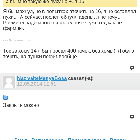
а вы мне такую же пуху на +14-15
Я бы махнул, но в попытках вточить на 16, я не оставлял
пухи.... А сейчас, послеп обнуля адены, я не точу....
Времени надо много на фарм точек, уже год как не
фармлю.
- - - Добавлено - - -
Ток за хому 14 я бы просил 400 точек, без хомы). Люблю
точить, на пушки пофиг вообще.
NazivaiteMenyaBoss
сказал(-а):
12.05.2014
12:51
Закрыть можно