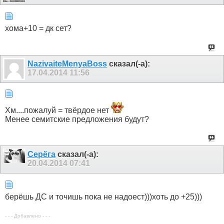
хома+10 = дк сет?
NazivaiteMenyaBoss
сказал(-а):
17.04.2014
11:56
Хм....пожалуй = твёрдое нет
Менее семитские предложения будут?
Серёга
сказал(-а):
20.04.2014
07:41
берёшь ДС и точишь пока не надоест)))хоть до +25)))
- - - Добавлено - - -