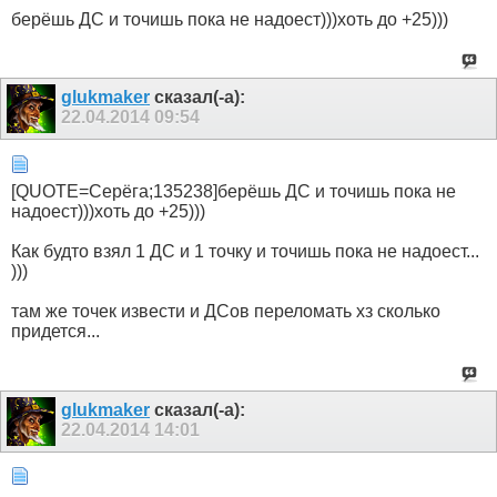
берёшь ДС и точишь пока не надоест)))хоть до +25)))
glukmaker
сказал(-а):
22.04.2014
09:54
[QUOTE=Серёга;135238]берёшь ДС и точишь пока не
надоест)))хоть до +25)))
Как будто взял 1 ДС и 1 точку и точишь пока не надоест...
)))
там же точек извести и ДСов переломать хз сколько
придется...
glukmaker
сказал(-а):
22.04.2014
14:01