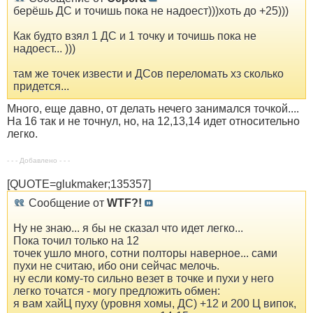
берёшь ДС и точишь пока не надоест)))хоть до +25)))
Как будто взял 1 ДС и 1 точку и точишь пока не
надоест... )))
там же точек извести и ДСов переломать хз сколько
придется...
Много, еще давно, от делать нечего занимался точкой....
На 16 так и не точнул, но, на 12,13,14 идет относительно
легко.
- - - Добавлено - - -
[QUOTE=glukmaker;135357]
Сообщение от
WTF?!
Ну не знаю... я бы не сказал что идет легко...
Пока точил только на 12
точек ушло много, сотни полторы наверное... сами
пухи не считаю, ибо они сейчас мелочь.
ну если кому-то сильно везет в точке и пухи у него
легко точатся - могу предложить обмен:
я вам хайЦ пуху (уровня хомы, ДС) +12 и 200 Ц випок,