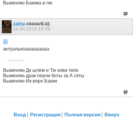
Выменяю Баюма в пм
zaina
сказал(-а):
16.04.2014
19:09
актуальноааааааааа
- - - Добавлено - - -
Выменяю Дк шлем и Тм хеви тело
Выменяю драк перчи боты за А сеты
Выменяю Ик верх Баюм
Вход
Регистрация
Полная версия
Вверх