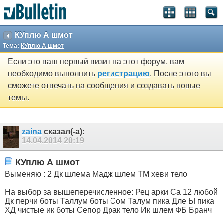
КУплю А шмот
Тема:
КУплю А шмот
Если это ваш первый визит на этот форум, вам
необходимо выполнить
регистрацию
. После этого вы
сможете отвечать на сообщения и создавать новые
темы.
zaina
сказал(-а):
14.04.2014
20:19
КУплю А шмот
Выменяю : 2 Дк шлема Мадж шлем ТМ хеви тело
На выбор за вышеперечисленное: Рец арки Са 12 любой
Дк перчи боты Таллум боты Сом Талум пика Дле Ы пика
ХД чистые ик боты Сепор Драк тело Ик шлем ФБ Бранч