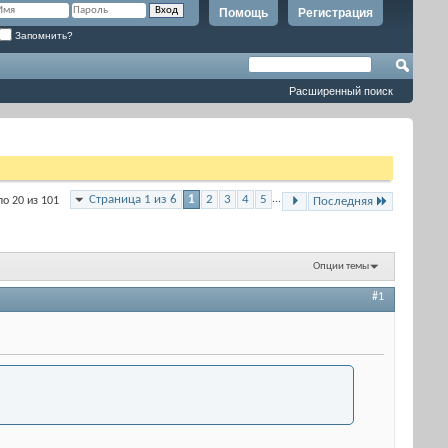
Помощь
Регистрация
Запомнить?
Расширенный поиск
Страница 1 из 6
1
2
3
4
5
...
по 20 из 101
Последняя
Опции темы
#1