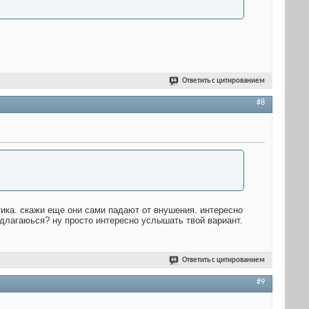
Ответить с цитированием
#8
стика. скажи еще они сами падают от внушения. интересно
едлагаюься? ну просто интересно услышать твой вариант.
Ответить с цитированием
#9