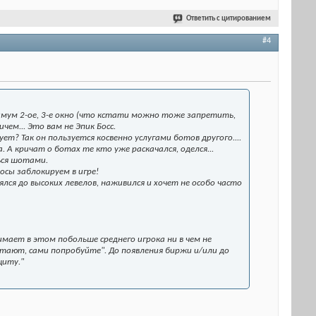
Ответить с цитированием
#4
симум 2-ое, 3-е окно (что кстати можно тоже запретить,
чем... Это вам не Эпик Босс.
? Так он пользуется косвенно услугами ботов другого....
. А кричат о ботах те кто уже раскачался, оделся...
ься шотами.
осы заблокируем в игре!
лся до высоких левелов, наживился и хочет не особо часто
мает в этом побольше среднего игрока ни в чем не
тают, сами попробуйте". До появления биржи и/или до
щиту."