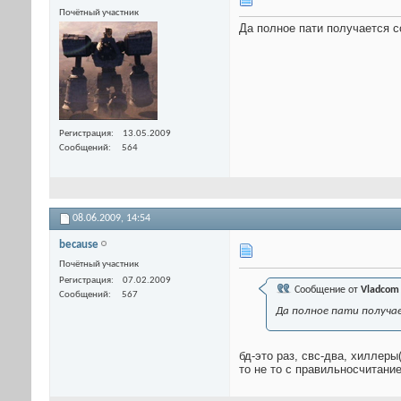
Почётный участник
Да полное пати получается со
Регистрация
13.05.2009
Сообщений
564
08.06.2009,
14:54
because
Почётный участник
Регистрация
07.02.2009
Сообщение от
Vladcom
Сообщений
567
Да полное пати получает
бд-это раз, свс-два, хиллеры
то не то с правильносчитание