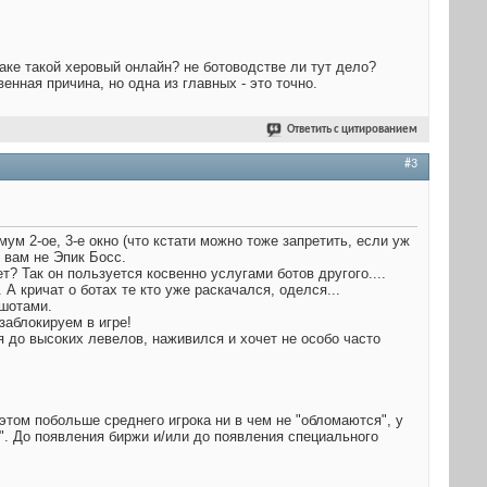
аке такой херовый онлайн? не ботоводстве ли тут дело?
нная причина, но одна из главных - это точно.
Ответить с цитированием
#3
ум 2-ое, 3-е окно (что кстати можно тоже запретить, если уж
о вам не Эпик Босс.
 Так он пользуется косвенно услугами ботов другого....
 А кричат о ботах те кто уже раскачался, оделся...
 шотами.
заблокируем в игре!
я до высоких левелов, наживился и хочет не особо часто
в этом побольше среднего игрока ни в чем не "обломаются", у
е". До появления биржи и/или до появления специального