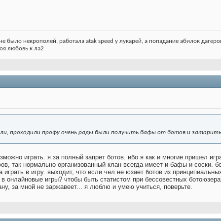
не было некрополей, работала atak speed у лукарей, а попадание абилок дагеров з
 моя любовь к ла2
нали, проходили профу очень рады были получить бафы от ботов и затарит
зможно играть. я за полный запрет ботов. ибо я как и многие пришел игр
ов, так нормально организованный клан всегда имеет и бафы и соски. бот
а играть в игру. выходит, что если чел не юзает ботов из принципиальн
 в онлайновые игры? чтобы быть статистом при бессовестных ботоюзер
ну, за мной не заржавеет... я люблю и умею учиться, поверьте.