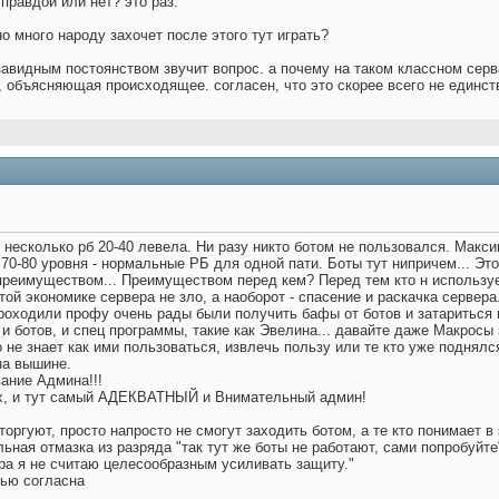
 правдой или нет? это раз.
о много народу захочет после этого тут играть?
 завидным постоянством звучит вопрос. а почему на таком классном серв
 объясняющая происходящее. согласен, что это скорее всего не единстве
несколько рб 20-40 левела. Ни разу никто ботом не пользовался. Максим
 70-80 уровня - нормальные РБ для одной пати. Боты тут нипричем... Эт
реимуществом... Преимуществом перед кем? Перед тем кто н использует?
той экономике сервера не зло, а наоборот - спасение и раскачка сервера.
проходили профу очень рады были получить бафы от ботов и затариться
 и ботов, и спец программы, такие как Эвелина... давайте даже Макросы 
о не знает как ими пользоваться, извлечь пользу или те кто уже поднялс
на вышине.
ание Админа!!!
ах, и тут самый АДЕКВАТНЫЙ и Внимательный админ!
о торгуют, просто напросто не смогут заходить ботом, а те кто понимает 
ьная отмазка из разряда "так тут же боты не работают, сами попробуйт
ра я не считаю целесообразным усиливать защиту."
тью согласна