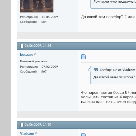
Ром если что подклучу 
Да какой там перебор? 2 или
Регистрация
13.05.2009
Сообщений
564
08.06.2009,
14:24
because
Почётный участник
Регистрация
07.02.2009
Сообщение от
Vladcom
Сообщений
567
Да какой там перебор? 
4-6 чаров против босса 87 л
услышать состав из 4 чаров 
напиши плз что ты имел ввид
08.06.2009,
14:30
Vladcom