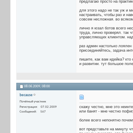
предлагаю просто на практике
для этого надо не так уж и 
настраивать, чтобы раз и на
совсем несложная. во всяком
лично я юзал ботов всего не
труда, лично проверял. так 
управсляющих клиентом. надо
раз админ настолько лоялен 
присоединяйтесь, задача инт
пишите, как вам идейка? кто
и развитии. тут большое пол
08.06.2009,
08:00
because
Почётный участник
скажу честно, мне это неинт
Регистрация
07.02.2009
или банят - мне честно пофиг
Сообщений
567
более всего непонятно почем
вот представьте на минуту ч