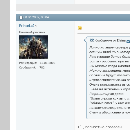
08.06.2009,
08:04
PrinceLa2
Почётный участник
Сообщение от
Elvina
Лично на этом сервере 
если уж так) РБ о котор
Я не считаю ботов боль
Боты - особенно при не 
Регистрация
13.08.2008
Я и многие когда начи
Сообщений
782
Можно запретить многое
Согласны будут только 
играя оставаться как в
Очень понравилось выск
Была на нескольких се
Я процитирую даже:
"Такие игроки как вы и
"обломаются", у них л
появления специального
С чем я абсолютно и по
+1 , полностью согласен