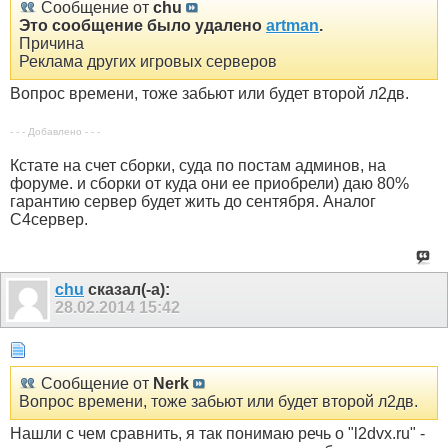
Сообщение от
chu
Это сообщение было удалено
artman
.
Причина
Реклама других игровых серверов
Вопрос времени, тоже забьют или будет второй л2дв.
- - - Добавлено - - -
Кстате на счет сборки, суда по постам админов, на
форуме. и сборки от куда они ее приобрели) даю 80%
гарантию сервер будет жить до сентября. Аналог
С4сервер.
chu
сказал(-а):
28.02.2014
15:42
Сообщение от
Nerk
Вопрос времени, тоже забьют или будет второй л2дв.
Нашли с чем сравнить, я так понимаю речь о "l2dvx.ru" -