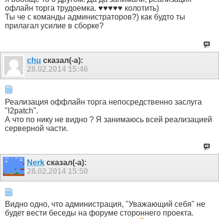
офлайн торга трудоемка. ♥♥♥♥♥ колотить)
Ты че с команды администраторов?) как будто ты
прилагал усилие в сборке?
chu
сказал(-а):
28.02.2014
15:46
Реализация оффлайн торга непосредственно заслуга
"l2patch".
А что по нику не видно ? Я занимаюсь всей реализацией
серверной части.
Nerk
сказал(-а):
28.02.2014
15:50
Видно одно, что администрация, "Уважающий себя" не
будет вести беседы на форуме стороннего проекта.