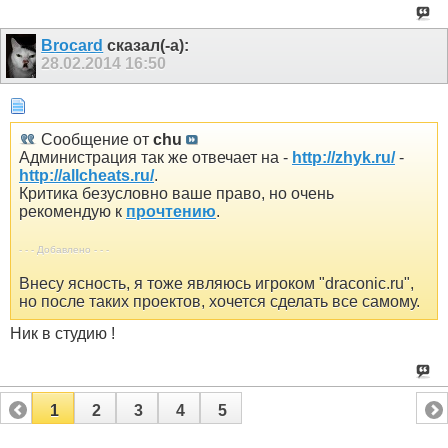
Brocard
сказал(-а):
28.02.2014
16:50
Сообщение от
chu
Администрация так же отвечает на -
http://zhyk.ru/
-
http://allcheats.ru/
.
Критика безусловно ваше право, но очень
рекомендую к
прочтению
.
- - - Добавлено - - -
Внесу ясность, я тоже являюсь игроком "draconic.ru",
но после таких проектов, хочется сделать все самому.
Ник в студию !
1
2
3
4
5