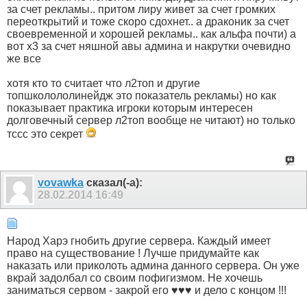
за счет рекламы.. притом лиру живет за счет громких
переоткрытий и тоже скоро сдохнет.. а драконик за счет
своевременной и хорошей рекламы.. как альфа почти) а
вот х3 за счет няшной авы админа и накрутки очевидно
же все
хотя кто то считает что л2топ и другие
топшколололинейдж это показатель рекламы) но как
показывает практика игроки которым интересен
долговечный сервер л2топ вообще не читают) но только
тссс это секрет
vovawka
сказал(-а):
28.02.2014
16:49
Народ Харэ гнобить другие сервера. Каждый имеет
право на существование ! Лучше придумайте как
наказать или приколоть админа данного сервера. Он уже
вкрай задолбал со своим пофигизмом. Не хочешь
заниматься сервом - закрой его ♥♥♥ и дело с концом !!!