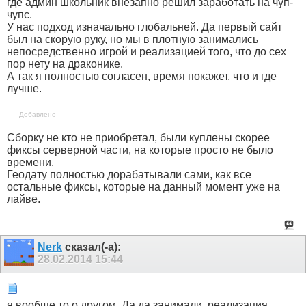
где админ школьник внезапно решил заработать на чуп-
чупс.
У нас подход изначально глобальней. Да первый сайт
был на скорую руку, но мы в плотную занимались
непосредственно игрой и реализацией того, что до сех
пор нету на драконике.
А так я полностью согласен, время покажет, что и где
лучше.
- - - Добавлено - - -
Сборку не кто не приобретал, были куплены скорее
фиксы серверной части, на которые просто не было
времени.
Геодату полностью дорабатывали сами, как все
остальные фиксы, которые на данный момент уже на
лайве.
Nerk
сказал(-а):
28.02.2014
15:44
я вообще то о другом. Да да занимали, реализация