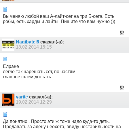
Выменяю любой ваш А-лайт-сет на три Б-сета. Есть
робы, есть харды и лайты. Пишите что вам нужно )))
Nagibatel6
сказал(-а):
18.02.2014
15:15
Елране
легче так нарешать сет, по частям
главное шлем достать
yarite
сказал(-а):
19.02.2014
12:29
Да понятно.. Просто эти ж тоже надо куда-то деть.
Продавать за адену неохота, ввиду нестабильности на