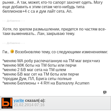
рынке.. А так, может, кто-то сапорт захочет одеть. Могу
еще добавить к этим сетам чего-нибудь типа
беллионов+4 с са и дум лайт сета. Ап.
- - - Добавлено - - -
Хотя, по зрелом размышлении, придется по частям все-
таки выменивать.. Лан, закрываю тему.
- - - Добавлено - - -
Гм..
Возобновляю тему, со следующими изменениями:
*меняю МА робу распечатанную на ТМ маг верх+низ
*меняю МЖ боты на ТМ боты или перчи
*меняю 2 БВ маг сета на ТМ шлем
*меняю БВ маг сет на ТМ боты или перчи
*продам Дум, ПЛ, Брига сеты полные
*меняю Беллионы + 4 RH на Валхаллу Acumen
yarite
сказал(-а):
21.02.2014
07:16