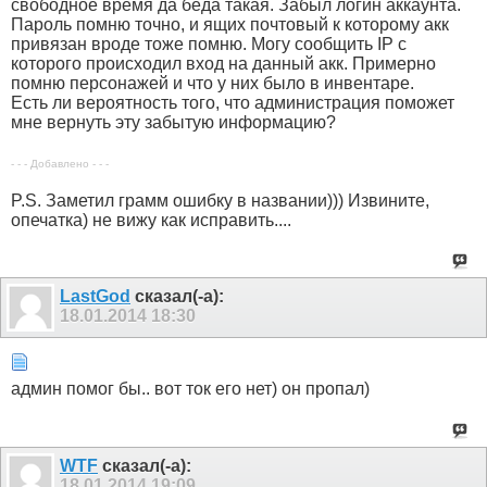
свободное время да беда такая. Забыл логин аккаунта.
Пароль помню точно, и ящих почтовый к которому акк
привязан вроде тоже помню. Могу сообщить IP с
которого происходил вход на данный акк. Примерно
помню персонажей и что у них было в инвентаре.
Есть ли вероятность того, что администрация поможет
мне вернуть эту забытую информацию?
- - - Добавлено - - -
P.S. Заметил грамм ошибку в названии))) Извините,
опечатка) не вижу как исправить....
LastGod
сказал(-а):
18.01.2014
18:30
админ помог бы.. вот ток его нет) он пропал)
WTF
сказал(-а):
18.01.2014
19:09