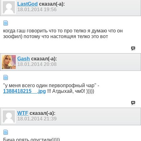
LastGod
сказал(-а):
18.01.2014
19:56
когда гаш говорить что то про телко я думаю что он
зоофил) потому что настоящяя телко это вот
Gash
сказал(-а):
18.01.2014
20:08
"у меня всего один первопрофный чар" -
1388418215__.jpg
!!! Атдыхай, чм0! )))))
WTF
сказал(-а):
18.01.2014
21:39
Бича опять опустили)))))