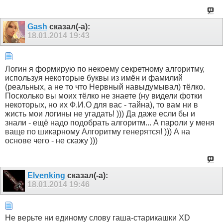
Gash
сказал(-а):
18.01.2014
19:43
Логин я формирую по некоему секретному алгоритму,
используя некоторые буквы из имён и фамилий
(реальных, а не то что Нервный навыдумывал) тёлко.
Посколько вы моих тёлко не знаете (ну видели фотки
некоторых, но их Ф.И.О для вас - тайна), то вам ни в
жисть мои логины не угадать! ))) Да даже если бы и
знали - ещё надо подобрать алгоритм... А пароли у меня
ваще по шикарному Алгоритму генерятся! ))) А на
основе чего - не скажу )))
Elvenking
сказал(-а):
18.01.2014
19:46
Не верьте ни единому слову гаша-старикашки XD