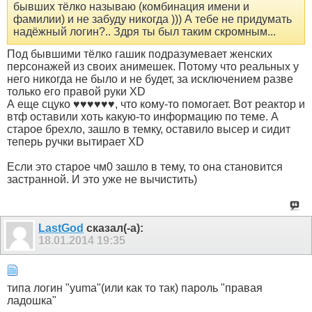
бывших тёлко называю (комбинация имени и
фамилии) и не забуду никогда ))) А тебе не придумать
надёжный логин?.. Здря ты был таким скромным...
Под бывшими тёлко гашик подразумевает женских
персонажей из своих анимешек. Потому что реальных у
него никогда не было и не будет, за исключением разве
только его правой руки XD
А еще сцуко ♥♥♥♥♥♥, что кому-то помогает. Вот реактор и
втф оставили хоть какую-то информацию по теме. А
старое брехло, зашло в темку, оставило высер и сидит
теперь ручки вытирает XD
Если это старое чм0 зашло в тему, то она становится
застранной. И это уже не вычистить)
LastGod
сказал(-а):
18.01.2014
19:35
типа логин "yuma"(или как то так) пароль "правая
ладошка"