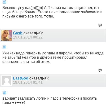
Весело тут у вас)))))))))) А Письма на том ящике нет, тот
ящик был рабочим. Его за неиспользование заблочили и
письма с него все того, тютю.
Gash
сказал(-а):
19.01.2014
00:22
Учи как надо генерить логины и пароли, чтобы их никогда
не забыть! Реактор в другой теме процитировал
фрагменты статьи об этом.
LastGod
сказал(-а):
19.01.2014
01:41
вариант зааписать логин и пасс в телефон) и послать
гаша ♥♥♥♥♥)