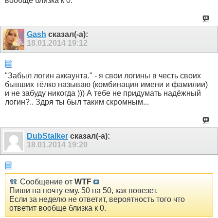
вообще близка к 0.
Gash
сказал(-а):
18.01.2014
19:12
"Забыл логин аккаунта." - я свои логины в честь своих
бывших тёлко называю (комбинация имени и фамилии)
и не забуду никогда ))) А тебе не придумать надёжный
логин?.. Здря ты был таким скромным...
DubStalker
сказал(-а):
18.01.2014
19:20
Сообщение от
WTF
Пиши на почту ему. 50 на 50, как повезет.
Если за неделю не ответит, вероятность того что
ответит вообще близка к 0.