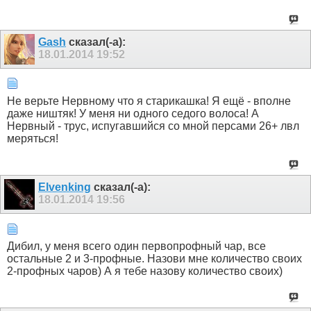
Gash
сказал(-а):
18.01.2014
19:52
Не верьте Нервному что я старикашка! Я ещё - вполне
даже ништяк! У меня ни одного седого волоса! А
Нервный - трус, испугавшийся со мной персами 26+ лвл
меряться!
Elvenking
сказал(-а):
18.01.2014
19:56
Дибил, у меня всего один первопрофный чар, все
остальные 2 и 3-профные. Назови мне количество своих
2-профных чаров) А я тебе назову количество своих)