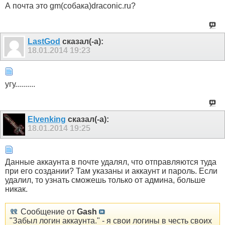
А почта это gm(собака)draconic.ru?
LastGod
сказал(-а):
18.01.2014
19:23
угу..........
Elvenking
сказал(-а):
18.01.2014
19:25
Данные аккаунта в почте удалял, что отправляются туда
при его создании? Там указаны и аккаунт и пароль. Если
удалил, то узнать сможешь только от админа, больше
никак.
Сообщение от
Gash
"Забыл логин аккаунта." - я свои логины в честь своих