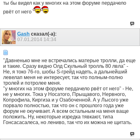
ты бы видел как у многих на этом форуме пердачело
рвёт от него
Gash
сказал(-а):
07.01.2014
14:34
"Давненько мне не встречались матерые тролли, да еще
и такие. Сразу видно Олд Скульный тролль 80 лвла" -
Не, я токо 76-го, шобы S-грейд надеть, а дальнейший
левелап меня не интересует, так что полным-полно
тролей и потролее меня.
"у многих на этом форуме пердачело рвёт от него" - Не,
не у многих. Тока у Носатого, Прыщавого, Нервного,
Копрофила, Киргиза и у Озабоченной. А у Лысого уже
порвало полностью, так что он с прошлого года уже
форум не окучивает. А всем остальным на меня ваще
положить. Ну, некоторые изредка тявкают, типа
Гонсасасалеса, но лениво, так что их можна не щитать.