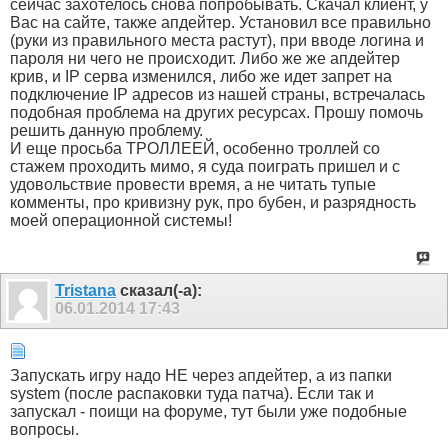
сейчас захотелось снова попробывать. Скачал клиент, у
Вас на сайте, также апдейтер. Установил все правильно
(руки из правильного места растут), при вводе логина и
пароля ни чего не происходит. Либо же же апдейтер
крив, и IP серва изменился, либо же идет запрет на
подключение IP адресов из нашей страны, встречалась
подобная проблема на других ресурсах. Прошу помочь
решить данную проблему.
И еще просьба ТРОЛЛЕЕЙ, особенно троллей со
стажем проходить мимо, я суда поиграть пришел и с
удовольствие провести время, а не читать тупые
комменты, про кривизну рук, про бубен, и разрядность
моей операционной системы!
Tristana
сказал(-а):
06.01.2014
17:43
Запускать игру надо НЕ через апдейтер, а из папки
system (после распаковки туда патча). Если так и
запускал - поищи на форуме, тут были уже подобные
вопросы.