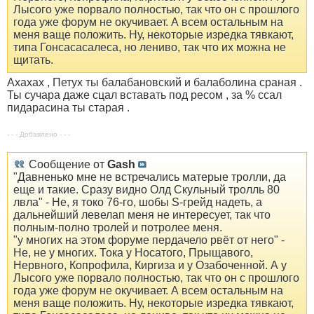
Лысого уже порвало полностью, так что он с прошлого
года уже форум не окучивает. А всем остальным на
меня ваще положить. Ну, некоторые изредка тявкают,
типа Гонсасасалеса, но лениво, так что их можна не
щитать.
Ахахах , Петух ты балабановский и балаболина сраная .
Ты сучара даже сцал вставать под ресом , за % ссал
пидарасина ты старая .
- - - Добавлено - - -
Сообщение от
Gash
"Давненько мне не встречались матерые тролли, да
еще и такие. Сразу видно Олд Скульный тролль 80
лвла" - Не, я токо 76-го, шобы S-грейд надеть, а
дальнейший левелап меня не интересует, так что
полным-полно тролей и потролее меня.
"у многих на этом форуме пердачело рвёт от него" -
Не, не у многих. Тока у Носатого, Прыщавого,
Нервного, Копрофила, Киргиза и у Озабоченной. А у
Лысого уже порвало полностью, так что он с прошлого
года уже форум не окучивает. А всем остальным на
меня ваще положить. Ну, некоторые изредка тявкают,