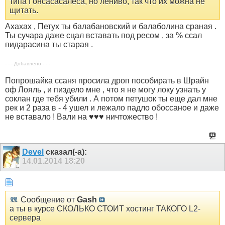
типа Гонсасасалеса, но лениво, так что их можна не
щитать.
Ахахах , Петух ты балабановский и балаболина сраная .
Ты сучара даже сцал вставать под ресом , за % ссал
пидарасина ты старая .
- - - Добавлено - - -
Попрошайка ссаня просила дроп пособирать в Шрайн
оф Лояль , и пиздело мне , что я не могу локу узнать у
соклан где тебя убили . А потом петушок ты еще дал мне
рек и 2 раза в - 4 ушел и лежало падло обоссаное и даже
не вставало ! Вали на ♥♥♥ ничтожество !
Devel
сказал(-а):
14.01.2014
18:20
Сообщение от
Gash
а ты в курсе СКОЛЬКО СТОИТ хостинг ТАКОГО L2-
сервера