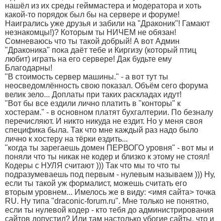
нашёл из их среды гейммастера и модератора и хоть
какой-то порядок был бы на сервере и форуме!
Наигрались уже друзья и забили на "Драконик"! Гамают
незнакомцы!)? Которым ты НИЧЕМ не обязан!
Сомневаюсь что ты такой добрый! А вот Админ
"Драконика" пока даёт тебе и Киргизу (который птиц
любит) играть на его сервере! Дак будьте ему
Благодарны!
"В стоимость сервер машины." - а вот тут ты
неосведомлённость свою показал. Объём сего форума
велик зело... Доплаты при таких раскладах идут!
"Вот бы все ездили лично платить в "конторы" к
хостерам." - в основном платят бухгалтерии. По безналу
перечисляют. И никто никуда не ездит. Но у меня своя
специфика была. Так что мне каждый раз надо было
лично к хостеру на тёрки ездить...
"когда ты зарегаешь домен ПЕРВОГО уровня" - вот мы и
поняли что ты никак не кодер и близко к этому не стоял!
Кодеры с НУЛЯ считают ))) Так что мы то что ты
подразумеваешь под первым - нулевым называем ))) Ну,
если ты такой уж формалист, можешь считать его
вторым уровнем... Имелось же в виду: <имя сайта> точка
RU. Ну типа "draconic-forum.ru". Мне только не понятно,
если ты нулевой кодер - кто тебя до администрирования
сайтов допустил? Или там настолько убогие сайты, что и