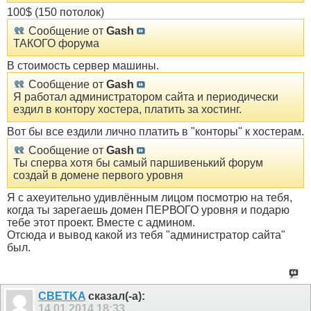
100$ (150 потолок)
Сообщение от
Gash
ТАКОГО форума
В стоимость сервер машины.
Сообщение от
Gash
Я работал администратором сайта и периодически
ездил в контору хостера, платить за хостинг.
Вот бы все ездили лично платить в "конторы" к хостерам.
Сообщение от
Gash
Ты сперва хотя бы самый паршивенький форум
создай в домене первого уровня
Я с ахеуительно удивлённым лицом посмотрю на тебя,
когда ты зарегаешь домен ПЕРВОГО уровня и подарю
тебе этот проект. Вместе с админом.
Отсюда и вывод какой из тебя "администратор сайта"
был.
CBETKA
сказал(-а):
14.01.2014
18:33