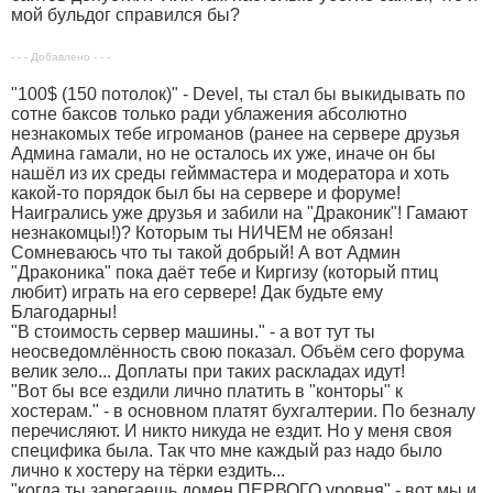
мой бульдог справился бы?
- - - Добавлено - - -
"100$ (150 потолок)" - Devel, ты стал бы выкидывать по
сотне баксов только ради ублажения абсолютно
незнакомых тебе игроманов (ранее на сервере друзья
Админа гамали, но не осталось их уже, иначе он бы
нашёл из их среды гейммастера и модератора и хоть
какой-то порядок был бы на сервере и форуме!
Наигрались уже друзья и забили на "Драконик"! Гамают
незнакомцы!)? Которым ты НИЧЕМ не обязан!
Сомневаюсь что ты такой добрый! А вот Админ
"Драконика" пока даёт тебе и Киргизу (который птиц
любит) играть на его сервере! Дак будьте ему
Благодарны!
"В стоимость сервер машины." - а вот тут ты
неосведомлённость свою показал. Объём сего форума
велик зело... Доплаты при таких раскладах идут!
"Вот бы все ездили лично платить в "конторы" к
хостерам." - в основном платят бухгалтерии. По безналу
перечисляют. И никто никуда не ездит. Но у меня своя
специфика была. Так что мне каждый раз надо было
лично к хостеру на тёрки ездить...
"когда ты зарегаешь домен ПЕРВОГО уровня" - вот мы и