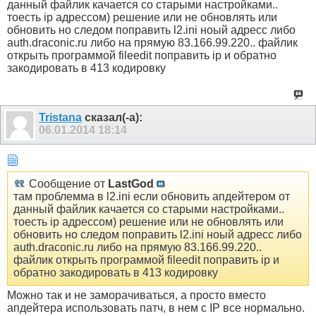
данный файлик качается со старыми настройками..
тоесть ip адрессом) решение или не обновлять или
обновить но следом поправить l2.ini ноый адресс либо
auth.draconic.ru либо на прямую 83.166.99.220.. файлик
открыть программой fileedit поправить ip и обратно
закодировать в 413 кодировку
Tristana
сказал(-а):
06.01.2014
18:14
Сообщение от
LastGod
там проблемма в l2.ini если обновить апдейтером от
данный файлик качается со старыми настройками..
тоесть ip адрессом) решение или не обновлять или
обновить но следом поправить l2.ini ноый адресс либо
auth.draconic.ru либо на прямую 83.166.99.220..
файлик открыть программой fileedit поправить ip и
обратно закодировать в 413 кодировку
Можно так и не заморачиваться, а просто вместо
апдейтера использовать патч, в нем с IP все нормально.