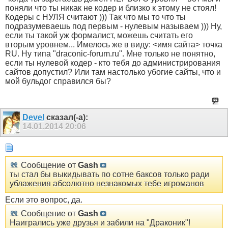
поняли что ты никак не кодер и близко к этому не стоял!
Кодеры с НУЛЯ считают ))) Так что мы то что ты
подразумеваешь под первым - нулевым называем ))) Ну,
если ты такой уж формалист, можешь считать его
вторым уровнем... Имелось же в виду: <имя сайта> точка
RU. Ну типа "draconic-forum.ru". Мне только не понятно,
если ты нулевой кодер - кто тебя до администрирования
сайтов допустил? Или там настолько убогие сайты, что и
мой бульдог справился бы?
Devel
сказал(-а):
14.01.2014
20:06
Сообщение от
Gash
ты стал бы выкидывать по сотне баксов только ради
ублажения абсолютно незнакомых тебе игроманов
Если это вопрос, да.
Сообщение от
Gash
Наигрались уже друзья и забили на "Драконик"!