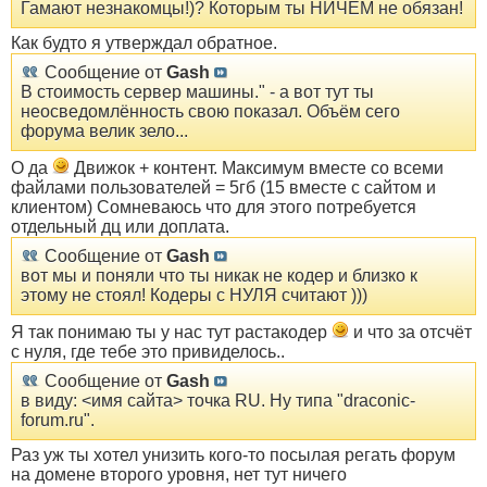
Гамают незнакомцы!)? Которым ты НИЧЕМ не обязан!
Как будто я утверждал обратное.
Сообщение от
Gash
В стоимость сервер машины." - а вот тут ты
неосведомлённость свою показал. Объём сего
форума велик зело...
О да
Движок + контент. Максимум вместе со всеми
файлами пользователей = 5гб (15 вместе с сайтом и
клиентом) Сомневаюсь что для этого потребуется
отдельный дц или доплата.
Сообщение от
Gash
вот мы и поняли что ты никак не кодер и близко к
этому не стоял! Кодеры с НУЛЯ считают )))
Я так понимаю ты у нас тут растакодер
и что за отсчёт
с нуля, где тебе это привиделось..
Сообщение от
Gash
в виду: <имя сайта> точка RU. Ну типа "draconic-
forum.ru".
Раз уж ты хотел унизить кого-то посылая регать форум
на домене второго уровня, нет тут ничего