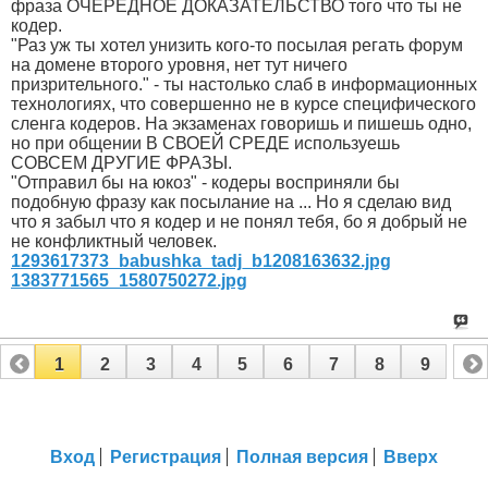
фраза ОЧЕРЕДНОЕ ДОКАЗАТЕЛЬСТВО того что ты не
кодер.
"Раз уж ты хотел унизить кого-то посылая регать форум
на домене второго уровня, нет тут ничего
призрительного." - ты настолько слаб в информационных
технологиях, что совершенно не в курсе специфического
сленга кодеров. На экзаменах говоришь и пишешь одно,
но при общении В СВОЕЙ СРЕДЕ используешь
СОВСЕМ ДРУГИЕ ФРАЗЫ.
"Отправил бы на юкоз" - кодеры восприняли бы
подобную фразу как посылание на ... Но я сделаю вид
что я забыл что я кодер и не понял тебя, бо я добрый не
не конфликтный человек.
1293617373_babushka_tadj_b1208163632.jpg
1383771565_1580750272.jpg
1
2
3
4
5
6
7
8
9
Вход
Регистрация
Полная версия
Вверх