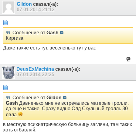
Gildon
сказал(-а):
07.01.2014
21:12
Сообщение от
Gash
Киргиза
Даже такие есть тут, веселенько тут у вас
DeusExMachina
сказал(-а):
07.01.2014
22:25
Сообщение от
Gildon
Gash
Давненько мне не встречались матерые тролли,
да еще и такие. Сразу видно Олд Скульный тролль 80
лвла
в местную психиатрическую больницу загляни, там таких
хоть отбавляй.