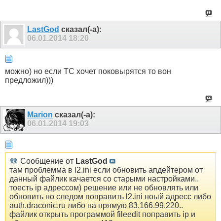
LastGod
сказал(-а):
06.01.2014
18:20
можно) но если ТС хочет поковырятся то вон
предложил)))
Marion
сказал(-а):
06.01.2014
19:03
Сообщение от
LastGod
там проблемма в l2.ini если обновить апдейтером от
данный файлик качается со старыми настройками..
тоесть ip адрессом) решение или не обновлять или
обновить но следом поправить l2.ini ноый адресс либо
auth.draconic.ru либо на прямую 83.166.99.220..
файлик открыть программой fileedit поправить ip и