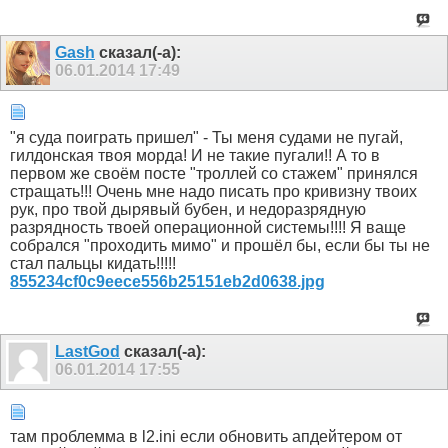
Gash
сказал(-а):
06.01.2014
17:49
"я суда поиграть пришел" - Ты меня судами не пугай,
гилдонская твоя морда! И не такие пугали!! А то в
первом же своём посте "троллей со стажем" принялся
стращать!!! Очень мне надо писать про кривизну твоих
рук, про твой дырявый бубен, и недоразрядную
разрядность твоей операционной системы!!!! Я ваще
собрался "проходить мимо" и прошёл бы, если бы ты не
стал пальцы кидать!!!!!
855234cf0c9eece556b25151eb2d0638.jpg
LastGod
сказал(-а):
06.01.2014
17:55
там проблемма в l2.ini если обновить апдейтером от