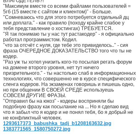
БЛАГОДЕТЕЛЬ?!
"Максимум вместе со всеми файлами пользователей =
5гб (15 вместе с сайтом и клиентом)" - Больше.
"Сомневаюсь что для этого потребуется отдельный дц
или доплата." - как правило (походу крайне слабое у
тебя представление о хостингах) ТРЕБУЕТСЯ.
"Я так понимаю ты у нас тут растакодер" - я официально
работал программистом. Кодил.
"что за отсчёт с нуля, где тебе это привиделось.." - сия
фраза ОЧЕРЕДНОЕ ДОКАЗАТЕЛЬСТВО того что ты не
кодер.
"Раз уж ты хотел унизить кого-то посылая регать форум
на домене второго уровня, нет тут ничего
призрительного." - ты настолько слаб в информационных
технологиях, что совершенно не в курсе специфического
сленга кодеров. На экзаменах говоришь и пишешь одно,
но при общении В СВОЕЙ СРЕДЕ используешь
СОВСЕМ ДРУГИЕ ФРАЗЫ.
"Отправил бы на юкоз" - кодеры восприняли бы
подобную фразу как посылание на ... Но я сделаю вид
что я забыл что я кодер и не понял тебя, бо я добрый не
не конфликтный человек.
1293617373_babushka_tadj_b1208163632.jpg
1383771565_1580750272.jpg