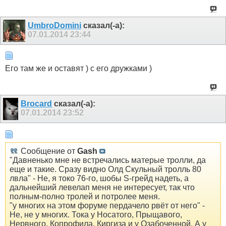
UmbroDomini
сказал(-а):
07.01.2014
23:44
Его там же и оставят ) с его дружками )
Brocard
сказал(-а):
07.01.2014
23:52
Сообщение от
Gash
"Давненько мне не встречались матерые тролли, да
еще и такие. Сразу видно Олд Скульный тролль 80
лвла" - Не, я токо 76-го, шобы S-грейд надеть, а
дальнейший левелап меня не интересует, так что
полным-полно тролей и потролее меня.
"у многих на этом форуме пердачело рвёт от него" -
Не, не у многих. Тока у Носатого, Прыщавого,
Нервного, Копрофила, Киргиза и у Озабоченной. А у