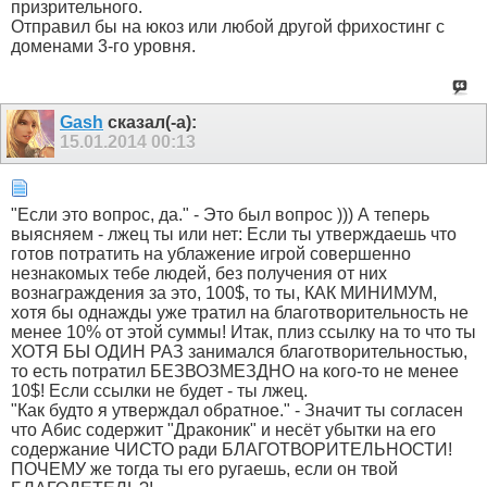
призрительного.
Отправил бы на юкоз или любой другой фрихостинг с
доменами 3-го уровня.
Gash
сказал(-а):
15.01.2014
00:13
"Если это вопрос, да." - Это был вопрос ))) А теперь
выясняем - лжец ты или нет: Если ты утверждаешь что
готов потратить на ублажение игрой совершенно
незнакомых тебе людей, без получения от них
вознаграждения за это, 100$, то ты, КАК МИНИМУМ,
хотя бы однажды уже тратил на благотворительность не
менее 10% от этой суммы! Итак, плиз ссылку на то что ты
ХОТЯ БЫ ОДИН РАЗ занимался благотворительностью,
то есть потратил БЕЗВОЗМЕЗДНО на кого-то не менее
10$! Если ссылки не будет - ты лжец.
"Как будто я утверждал обратное." - Значит ты согласен
что Абис содержит "Драконик" и несёт убытки на его
содержание ЧИСТО ради БЛАГОТВОРИТЕЛЬНОСТИ!
ПОЧЕМУ же тогда ты его ругаешь, если он твой