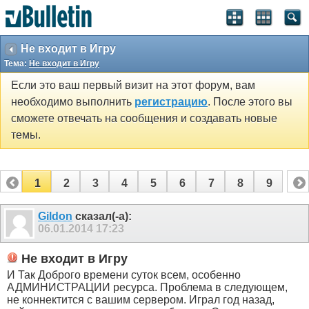
Не входит в Игру
Тема:
Не входит в Игру
Если это ваш первый визит на этот форум, вам
необходимо выполнить
регистрацию
. После этого вы
сможете отвечать на сообщения и создавать новые
темы.
1
2
3
4
5
6
7
8
9
Gildon
сказал(-а):
06.01.2014
17:23
Не входит в Игру
И Так Доброго времени суток всем, особенно
АДМИНИСТРАЦИИ ресурса. Проблема в следующем,
не коннектится с вашим сервером. Играл год назад,