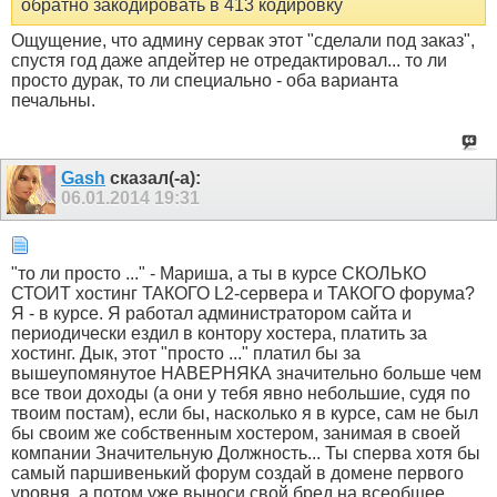
обратно закодировать в 413 кодировку
Ощущение, что админу сервак этот "сделали под заказ",
спустя год даже апдейтер не отредактировал... то ли
просто дурак, то ли специально - оба варианта
печальны.
Gash
сказал(-а):
06.01.2014
19:31
"то ли просто ..." - Мариша, а ты в курсе СКОЛЬКО
СТОИТ хостинг ТАКОГО L2-сервера и ТАКОГО форума?
Я - в курсе. Я работал администратором сайта и
периодически ездил в контору хостера, платить за
хостинг. Дык, этот "просто ..." платил бы за
вышеупомянутое НАВЕРНЯКА значительно больше чем
все твои доходы (а они у тебя явно небольшие, судя по
твоим постам), если бы, насколько я в курсе, сам не был
бы своим же собственным хостером, занимая в своей
компании Значительную Должность... Ты сперва хотя бы
самый паршивенький форум создай в домене первого
уровня, а потом уже выноси свой бред на всеобщее