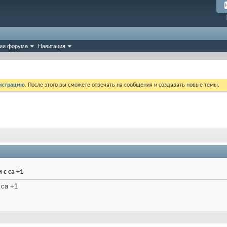
ии форума
Навигация
истрацию
. После этого вы сможете отвечать на сообщения и создавать новые темы.
с са +1
 са +1