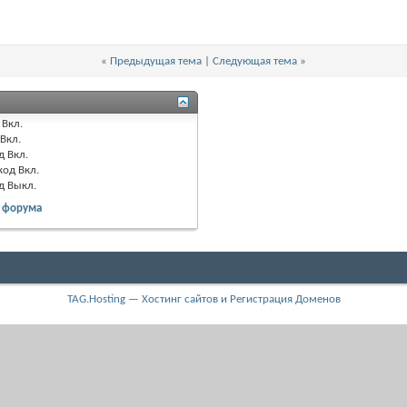
«
Предыдущая тема
|
Следующая тема
»
Вкл.
Вкл.
д
Вкл.
код
Вкл.
од
Выкл.
 форума
TAG.Hosting — Хостинг сайтов и Регистрация Доменов