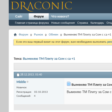
Сайт
Форум
Что нового?
Главная страница форума
Новые сообщения
Справка
Календарь
Опц
Форум
Рынок
Обмен
Выменяю ТМ Плиту за Сом с са +1
Если это ваш первый визит на этот форум, вам необходимо выполнить
рег
Тема:
Выменяю ТМ Плиту за Сом с са +1
28.12.2013,
01:40
Middle
Выменяю ТМ Плиту за Сом 
Новичок
Выменяю ТМ Плиту за Сом с
Регистрация
03.10.2013
Сообщений
4