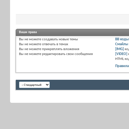
Ваши права
Вы
не можете
создавать новые темы
BB коды
Вы
не можете
отвечать в темах
Смайлы
Вы
не можете
прикреплять вложения
[IMG]
ко
Вы
не можете
редактировать свои сообщения
[VIDEO]
HTML к
Правила