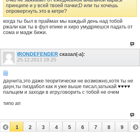
принципе и у всей твоей пачки;D или ты хочешь
опровергнуть это в кетре?
когда ты был в праймах мы каждый день над тобой
ржали как ты в фул епике и хиро умудряешся падать от
сома и мадж бижи.
IRONDEFENDER
сказал(-а):
25.12.2013
19:25
даунита,это даже теоритически не возможно,хотя ты не
даун,ты пизда6ол как я уже выше писал,затыкай ♥♥♥♥
пальцем и заходи в игру,говорить с тобой не очем
типо ап
1
2
3
4
5
6
7
8
9
10
11
12
13
14
15
16
17