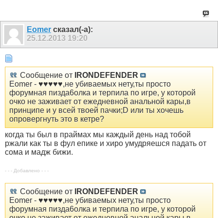
Eomer
сказал(-а):
25.12.2013
19:20
Сообщение от
IRONDEFENDER
Eomer - ♥♥♥♥♥,не убиваемых нету,ты просто
форумная пизда6олка и терпила по игре, у которой
очко не заживает от ежедневной анальной кары,в
принципе и у всей твоей пачки;D или ты хочешь
опровергнуть это в кетре?
когда ты был в праймах мы каждый день над тобой
ржали как ты в фул епике и хиро умудряешся падать от
сома и мадж бижи.
- - - Добавлено - - -
Сообщение от
IRONDEFENDER
Eomer - ♥♥♥♥♥,не убиваемых нету,ты просто
форумная пизда6олка и терпила по игре, у которой
очко не заживает от ежедневной анальной кары,в