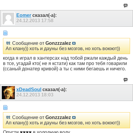
Eomer
сказал(-а):
24.12.2013
17:58
Сообщение от
Gonzzzalez
Ап клану)) хоть и дауны без мозгов, но хоть воюют))
когда я играл в хантерсах над тобой ржали каждый день
в тсе, угадай кто( не я кстати) как там про тебя говарили
(ссаный донатер кривой) а ты с ними бегаешь и ничего.
xDeadSoul
сказал(-а):
24.12.2013
18:03
Сообщение от
Gonzzzalez
Ап клану)) хоть и дауны без мозгов, но хоть воюют))
Опусти ♥♥♥♥ в холодную воду.