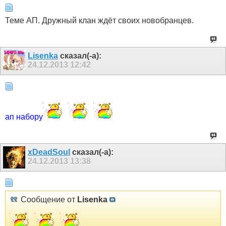
Теме АП. Дружный клан ждёт своих новобранцев.
Lisenka
сказал(-а):
24.12.2013
12:42
ап набору
xDeadSoul
сказал(-а):
24.12.2013
13:38
Сообщение от
Lisenka