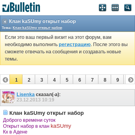
Клан kaSUmy открыт набор
Тема:
Клан kaSUmy открыт набор
Если это ваш первый визит на этот форум, вам
необходимо выполнить
регистрацию
. После этого вы
сможете отвечать на сообщения и создавать новые
темы.
1
2
3
4
5
6
7
8
9
10
11
12
13
14
15
16
17
Lisenka
сказал(-а):
23.12.2013
10:19
Клан kaSUmy открыт набор
Доброго времени суток
kaSUmy
Открыт набор в клан
Кх в Адене