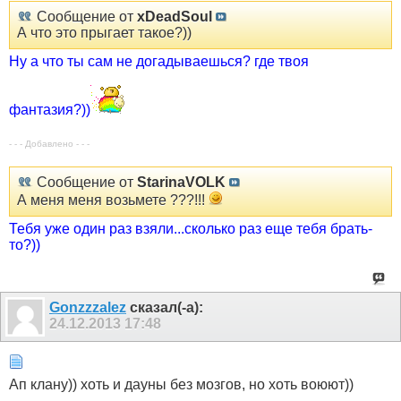
Сообщение от
xDeadSoul
А что это прыгает такое?))
Ну а что ты сам не догадываешься? где твоя
фантазия?))
- - - Добавлено - - -
Сообщение от
StarinaVOLK
А меня меня возьмете ???!!!
Тебя уже один раз взяли...сколько раз еще тебя брать-
то?))
Gonzzzalez
сказал(-а):
24.12.2013
17:48
Ап клану)) хоть и дауны без мозгов, но хоть воюют))