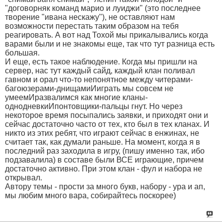
"договорняк команд марио и луиджи" (это последнее
творение "ивана нескажу"), не оставляют нам
возможности перестать таким образом на тебя
реагировать. А вот над Тохой мы прикалывались когда
варами были и не знакомы еще, так что тут разница есть
большая.
И еще, есть такое наблюдение. Когда мы пришли на
сервер, нас тут каждый сайд, каждый клан поливал
гавном и орал что-то непонятное между читерами-
багоюзерами-днищамиИиграть мы совсем не
умеемИразвалимся как многие кланы-
однодневкиИпонтовщики-пальцы гнут. Но через
некоторое время посыпались заявки, и приходят они и
сейчас достаточно часто от тех, кто был в тех кланах. И
никто из этих ребят, что играют сейчас в енжинах, не
считает так, как думали раньше. На момент, когда я в
последний раз заходила в игру, (пишу именно так, ибо
подзавалила) в составе были ВСЕ играющие, причем
достаточно активно. При этом клан - фул и набора не
открывал.
Автору темы - прости за много букв, набору - ура и ап,
мы любим много вара, собирайтесь поскорее)