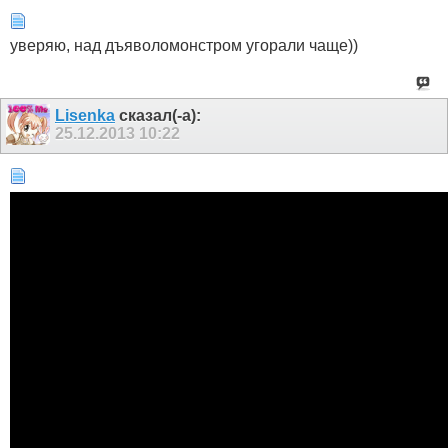
уверяю, над дъяволомонстром угорали чаще))
Lisenka
сказал(-а):
25.12.2013
10:22