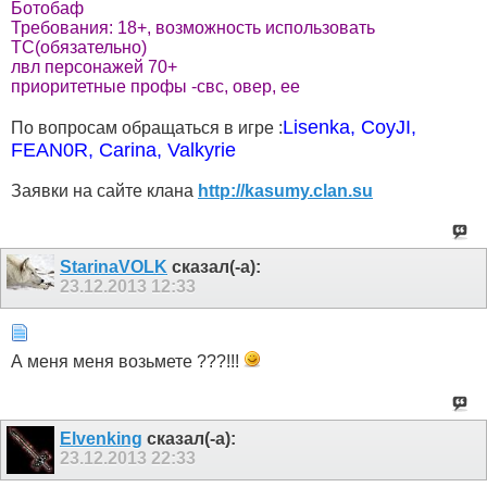
Ботобаф
Требования: 18+, возможность использовать
ТС(обязательно)
лвл персонажей 70+
приоритетные профы -свс, овер, ее
Lisenka, CoyJI,
По вопросам обращаться в игре :
FEAN0R, Carina, Valkyrie
Заявки на сайте клана
http://kasumy.clan.su
StarinaVOLK
сказал(-а):
23.12.2013
12:33
А меня меня возьмете ???!!!
Elvenking
сказал(-а):
23.12.2013
22:33