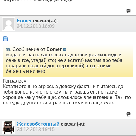
Eomer
сказал(-а):
24.12.2013
18:09
Сообщение от
Eomer
когда я играл в хантерсах над тобой ржали каждый
день в тсе, угадай кто( не я кстати) как там про тебя
говарили (ссаный донатер кривой) а ты с ними
бегаешь и ничего.
Гонзалесу.
Кстати это я не агрюсь а довожу факты и пытаюсь до
тебя донести, что те с кем ты играешь ен, не такие
хорошие как у тебя щас сложилось впечатление. Так что
не суди других пока играешь с теми кто еще хуже.
Железобетонный
сказал(-а):
24.12.2013
19:15