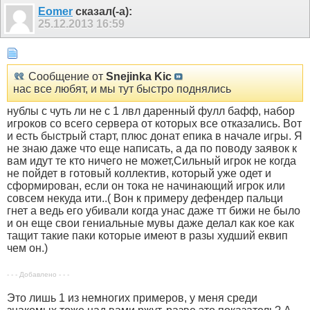
Eomer
сказал(-а):
25.12.2013
16:59
Сообщение от
Snejinka Kic
нас все любят, и мы тут быстро поднялись
нублы с чуть ли не с 1 лвл даренный фулл бафф, набор
игроков со всего сервера от которых все отказались. Вот
и есть быстрый старт, плюс донат епика в начале игры. Я
не знаю даже что еще написать, а да по поводу заявок к
вам идут те кто ничего не может,Сильный игрок не когда
не пойдет в готовый коллектив, который уже одет и
сформирован, если он тока не начинающий игрок или
совсем некуда ити..( Вон к примеру дефендер пальци
гнет а ведь его убивали когда унас даже тт бижи не было
и он еще свои гениальные мувы даже делал как кое как
тащит такие паки которые имеют в разы худший еквип
чем он.)
- - - Добавлено - - -
Это лишь 1 из немногих примеров, у меня среди