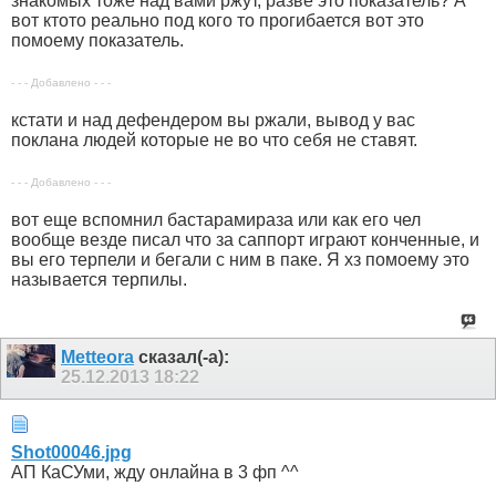
знакомых тоже над вами ржут, разве это показатель? А
вот ктото реально под кого то прогибается вот это
помоему показатель.
- - - Добавлено - - -
кстати и над дефендером вы ржали, вывод у вас
поклана людей которые не во что себя не ставят.
- - - Добавлено - - -
вот еще вспомнил бастарамираза или как его чел
вообще везде писал что за саппорт играют конченные, и
вы его терпели и бегали с ним в паке. Я хз помоему это
называется терпилы.
Metteora
сказал(-а):
25.12.2013
18:22
Shot00046.jpg
АП КаСУми, жду онлайна в 3 фп ^^