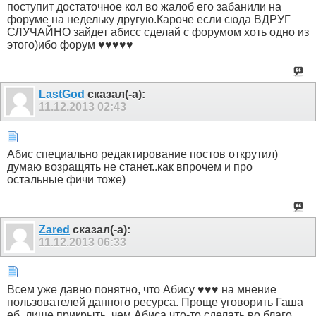
поступит достаточное кол во жалоб его забанили на
форуме на недельку другую.Кароче если сюда ВДРУГ
СЛУЧАЙНО зайдет абисс сделай с форумом хоть одно из
этого)ибо форум ♥♥♥♥♥
LastGod
сказал(-а):
11.12.2013
02:43
Абис специально редактирование постов открутил)
думаю возращять не станет..как впрочем и про
остальные фичи тоже)
Zared
сказал(-а):
11.12.2013
06:33
Всем уже давно понятно, что Абису ♥♥♥ на мнение
пользователей данного ресурса. Проще уговорить Гаша
еб..лище прикрыть, чем Абиса что-то сделать во благо