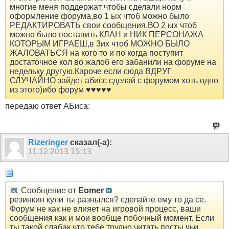
многие меня поддержат чтобы сделали норм
оформление форума,во 1 ых чтоб можно было
РЕДАКТИРОВАТЬ свои сообщения.ВО 2 ых чтоб
можно было поставить КЛАН и НИК ПЕРСОНАЖА
КОТОРЫМ ИГРАЕШ,в 3их чтоб МОЖНО БЫЛО
ЖАЛОВАТЬСЯ на кого то и по когда поступит
достаточное кол во жалоб его забанили на форуме на
недельку другую.Кароче если сюда ВДРУГ
СЛУЧАЙНО зайдет абисс сделай с форумом хоть одно
из этого)ибо форум ♥♥♥♥♥
передаю ответ АБиса:
Rizeringer
сказал(-а):
11.12.2013
15:13
Сообщение от
Eomer
резинкин кули ты разнылся? сделайте ему то да се.
Форум не как не влияет на игровой процесс, ваши
сообщения как и мои вообще побочный момент. Если
ты такой слабак что тебе трудно читать посты чьи