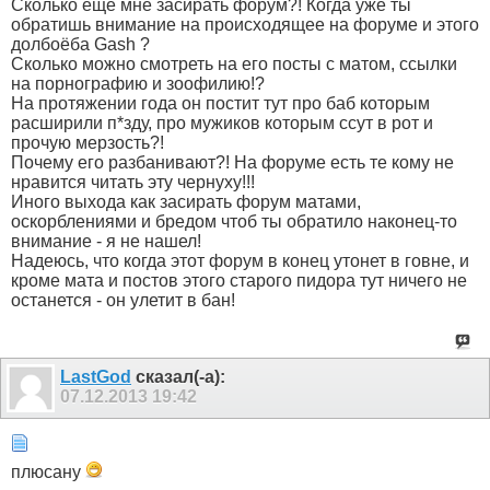
Сколько еще мне засирать форум?! Когда уже ты
обратишь внимание на происходящее на форуме и этого
долбоёба Gash ?
Сколько можно смотреть на его посты с матом, ссылки
на порнографию и зоофилию!?
На протяжении года он постит тут про баб которым
расширили п*зду, про мужиков которым ссут в рот и
прочую мерзость?!
Почему его разбанивают?! На форуме есть те кому не
нравится читать эту чернуху!!!
Иного выхода как засирать форум матами,
оскорблениями и бредом чтоб ты обратило наконец-то
внимание - я не нашел!
Надеюсь, что когда этот форум в конец утонет в говне, и
кроме мата и постов этого старого пидора тут ничего не
останется - он улетит в бан!
LastGod
сказал(-а):
07.12.2013
19:42
плюсану