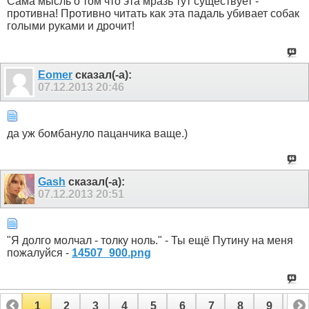
Сама мысль о том что эта мразь тут существует -
противна! Противно читать как эта падаль убивает собак
голыми руками и дрочит!
Eomer
сказал(-а):
07.12.2013
20:46
да уж бомбануло пацанчика ваще.)
Gash
сказал(-а):
07.12.2013
20:51
"Я долго молчал - толку ноль." - Ты ещё Путину на меня
пожалуйся -
14507_900.png
1
2
3
4
5
6
7
8
9
10