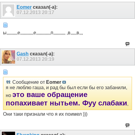
Eomer
сказал(-а):
07.12.2013
20:17
ы,,,,,,,,,е,,,,,,,,,,,е,,,,,,,,,,,,п,,,,,,,,,, ,в,,,,,в,,,
Gash
сказал(-а):
07.12.2013
20:19
Сообщение от
Eomer
я не люблю гаша, и рад бы был если бы его забанили,
это ваше обращение
но
попахивает нытьем. Фуу слабаки
,
Они таки признали что я их поимел )))