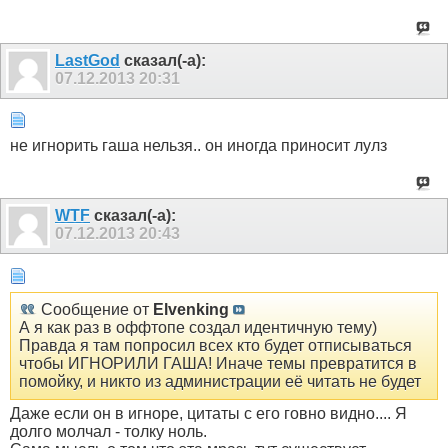
LastGod
сказал(-а):
07.12.2013
20:31
не игнорить гаша нельзя.. он иногда приносит лулз
WTF
сказал(-а):
07.12.2013
20:43
Сообщение от
Elvenking
А я как раз в оффтопе создал идентичную тему)
Правда я там попросил всех кто будет отписываться
чтобы ИГНОРИЛИ ГАША! Иначе темы превратится в
помойку, и никто из администрации её читать не будет
Даже если он в игноре, цитаты с его говно видно.... Я
долго молчал - толку ноль.