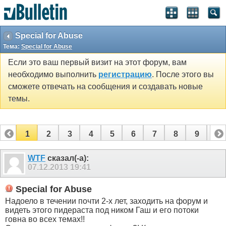
Special for Abuse
Тема:
Special for Abuse
Если это ваш первый визит на этот форум, вам
необходимо выполнить
регистрацию
. После этого вы
сможете отвечать на сообщения и создавать новые
темы.
1
2
3
4
5
6
7
8
9
10
WTF
сказал(-а):
07.12.2013
19:41
Special for Abuse
Надоело в течении почти 2-х лет, заходить на форум и
видеть этого пидераста под ником Гаш и его потоки
говна во всех темах!!