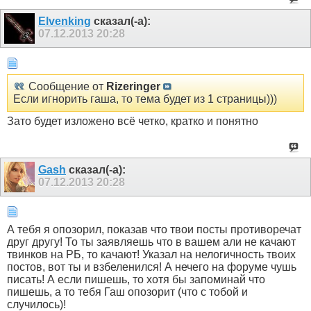
Elvenking
сказал(-а):
07.12.2013
20:28
Сообщение от
Rizeringer
Если игнорить гаша, то тема будет из 1 страницы)))
Зато будет изложено всё четко, кратко и понятно
Gash
сказал(-а):
07.12.2013
20:28
А тебя я опозорил, показав что твои посты противоречат
друг другу! То ты заявляешь что в вашем али не качают
твинков на РБ, то качают! Указал на нелогичность твоих
постов, вот ты и взбеленился! А нечего на форуме чушь
писать! А если пишешь, то хотя бы запоминай что
пишешь, а то тебя Гаш опозорит (что с тобой и
случилось)!