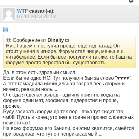
WTF
сказал(-а):
07.12.2013
20:13
Сообщение от
Dinalty
Ну с Гашем я поступил проще, ещё год назад. Он
стоит у меня в игноре. Форум стал чище, меньше и
читабельнее. Если бы все поступили так же, то Гаш на
форуме просто перестал бы существовать.
Да, в этом есть здравый смысл.
Если бы не одно НО! Тут получали бан за слово "♥♥♥♥",
а этот гамадрила имбицильная засрал весь форум и
ничего, реакции ноль....
Отсюда я сделал вывод - админу приятно когда на
форуме один мат, зоофилия, пидерастия и проче,
прочее.
Буду засирать форум до тех пор - пока тут сидит это
чм0!!! Пусть в конец утопнет в говне и прочих словесных
нечистотах!
На всех форумах его банили, он этим хвалится, смеётся
приговаривая что тут он неприкасаемый....