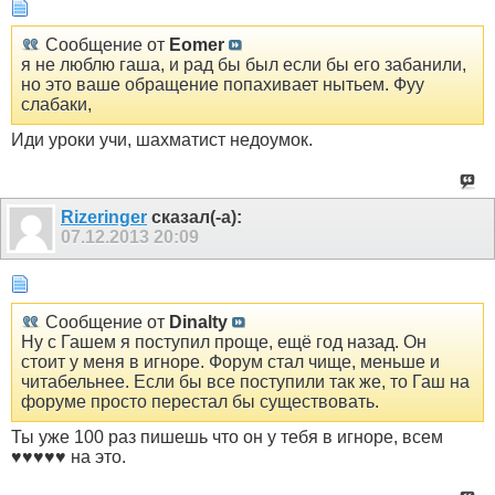
Сообщение от
Eomer
я не люблю гаша, и рад бы был если бы его забанили,
но это ваше обращение попахивает нытьем. Фуу
слабаки,
Иди уроки учи, шахматист недоумок.
Rizeringer
сказал(-а):
07.12.2013
20:09
Сообщение от
Dinalty
Ну с Гашем я поступил проще, ещё год назад. Он
стоит у меня в игноре. Форум стал чище, меньше и
читабельнее. Если бы все поступили так же, то Гаш на
форуме просто перестал бы существовать.
Ты уже 100 раз пишешь что он у тебя в игноре, всем
♥♥♥♥♥ на это.