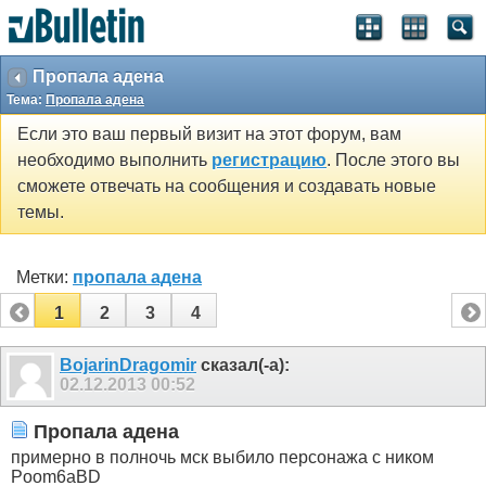
Пропала адена
Тема:
Пропала адена
Если это ваш первый визит на этот форум, вам
необходимо выполнить
регистрацию
. После этого вы
сможете отвечать на сообщения и создавать новые
темы.
Метки:
пропала адена
1
2
3
4
BojarinDragomir
сказал(-а):
02.12.2013
00:52
Пропала адена
примерно в полночь мск выбило персонажа с ником
Poom6aBD