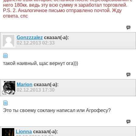
него 180кк. ведь эту всю сумму я заработал торговлей.
P.S. 2. Аналогичное письмо отправлено почтой. Жду
ответа. спс
Gonzzzalez
сказал(-а):
02.12.2013
02:33
такой наивный, щас вернут ога)))
Marion
сказал(-а):
02.12.2013
17:30
Это ты своему соклану написал или Агрофесу?
Lionna
сказал(-а):