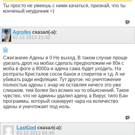
Ты просто не умеешь с ними качаться, признай, что ты
конченый неудачник =)
Agrofes
сказал(-а):
02.12.2013
23:42
Сжиганеие Адены в 0 Не выход. В таком случае проще
урезать дроп на мобах сделать предположим не 80к с
моба в фоге а 8000а и адена сама будет уходить. На
розтраты Кристалов сосок банок и спиритов и т.д. А не
убивать ради инфляции. Тут другое. но уничтожение
полностью адены с ачар не оставляя ничего это уже
слишком. тем более без всяких на то обьяснений. Такое
чувство, что не админы удалил адену, а Вирус типо Бан
программы. который сканирует чара на количество
адены и уничтожает под ноль.
LastGod
сказал(-а):
03.12.2013
04:45