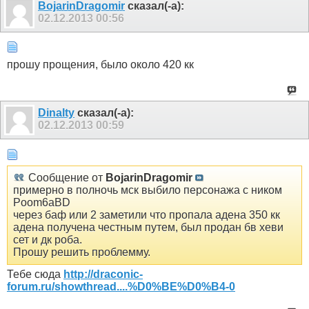
BojarinDragomir
сказал(-а):
02.12.2013
00:56
прошу прощения, было около 420 кк
Dinalty
сказал(-а):
02.12.2013
00:59
Сообщение от
BojarinDragomir
примерно в полночь мск выбило персонажа с ником
Poom6aBD
через баф или 2 заметили что пропала адена 350 кк
адена получена честным путем, был продан бв хеви
сет и дк роба.
Прошу решить проблемму.
Тебе сюда
http://draconic-
forum.ru/showthread....%D0%BE%D0%B4-0