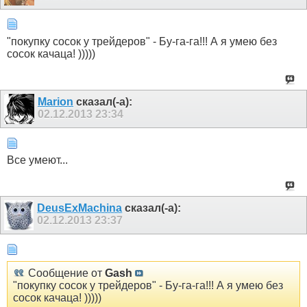
"покупку сосок у трейдеров" - Бу-га-га!!! А я умею без
сосок качаца! )))))
Marion
сказал(-а):
02.12.2013
23:34
Все умеют...
DeusExMachina
сказал(-а):
02.12.2013
23:37
Сообщение от
Gash
"покупку сосок у трейдеров" - Бу-га-га!!! А я умею без
сосок качаца! )))))