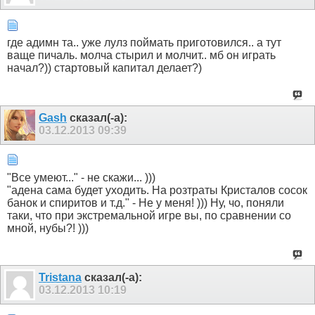
где адимн та.. уже лулз поймать приготовился.. а тут
ваще пичаль. молча стырил и молчит.. мб он играть
начал?)) стартовый капитал делает?)
Gash
сказал(-а):
03.12.2013
09:39
"Все умеют..." - не скажи... )))
"адена сама будет уходить. На розтраты Кристалов сосок
банок и спиритов и т.д." - Не у меня! ))) Ну, чо, поняли
таки, что при экстремальной игре вы, по сравнении со
мной, нубы?! )))
Tristana
сказал(-а):
03.12.2013
10:19