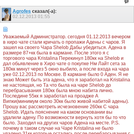
Agrofes
сказал(-а):
02.12.2013
01:55
Уважаемый Администратор. сегодня 01.12.2013 вечером
в хиро чате стали кричать о пропажи Адены с чаров. Я
зашел на своего Чара Shelob Дабы убедиться. Адена в
размере 87+кк была в кармане. После этого я с
торгового чара Kristalina Перекинул 180кк на Shelob и
дал обьявление в Хиро чате о покупке Нм Лайт сета за
180кк минут через 5 окно выбило, а после входа на чара
уже 02.12.2013 по Москве. В кармане было 0 Аден. Я не
знаю Может быть эта адена, что я заработал на Kristalina
не настоящая, но Та что была на чаре Shelob до
перебрасывания 180кк была мною набита лично.
Последине 55кк я заработал на проадже А
Випки(минимум около 30кк было живой набитой адены).
Прошу вас рассмотреть исчезновение 260кк С чара
Shelob. Идать пояснение на каком основании вы
удалили адену. По возможности вернуть хотя бы то что
было. Заходил на других чаров Адена на месте. P.S.
почему в таком случае на Чаре Kristalina не было
удалено 31кк которые остались после перебарсывания с