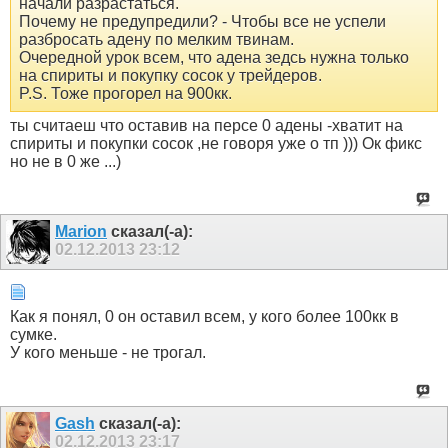
начали разрастаться.
Почему не предупредили? - Чтобы все не успели
разбросать адену по мелким твинам.
Очередной урок всем, что адена зедсь нужна только
на спириты и покупку сосок у трейдеров.
P.S. Тоже прогорел на 900кк.
ты считаеш что оставив на персе 0 адены -хватит на
спириты и покупки сосок ,не говоря уже о тп ))) Ок фикс
но не в 0 же ...)
Marion
сказал(-а):
02.12.2013
23:12
Как я понял, 0 он оставил всем, у кого более 100кк в
сумке.
У кого меньше - не трогал.
Gash
сказал(-а):
02.12.2013
23:17