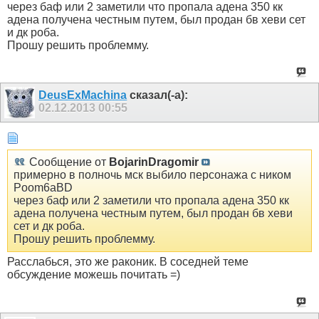
через баф или 2 заметили что пропала адена 350 кк
адена получена честным путем, был продан бв хеви сет
и дк роба.
Прошу решить проблемму.
DeusExMachina
сказал(-а):
02.12.2013
00:55
Сообщение от
BojarinDragomir
примерно в полночь мск выбило персонажа с ником
Poom6aBD
через баф или 2 заметили что пропала адена 350 кк
адена получена честным путем, был продан бв хеви
сет и дк роба.
Прошу решить проблемму.
Расслабься, это же раконик. В соседней теме
обсуждение можешь почитать =)