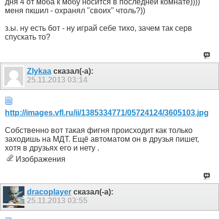
дня 4 от моба к мобу носится в последней комнате))))
меня пкшил - охранял "своих" чтоль?))
з.ы. ну есть бот - ну играй себе тихо, зачем так серв
спускать то?
Zlykaa
сказал(-а):
25.11.2013
03:14
http://images.vfl.ru/ii/1385334771/05724124/3605103.jpg
Собственно вот такая фигня происходит как только
заходишь на МДТ. Ещё автоматом он в друзья пишет,
хотя в друзьях его и нету .
Изображения
dracoplayer
сказал(-а):
25.11.2013
03:55