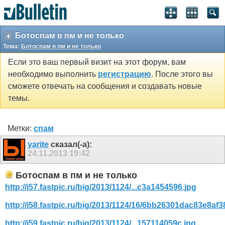
Ботоспам в пм и не только
Тема:
Ботоспам в пм и не только
Если это ваш первый визит на этот форум, вам
необходимо выполнить
регистрацию
. После этого вы
сможете отвечать на сообщения и создавать новые
темы.
Метки:
спам
yarite
сказал(-а):
24.11.2013
19:42
Ботоспам в пм и не только
http://i57.fastpic.ru/big/2013/1124/...c3a1454596.jpg
http://i58.fastpic.ru/big/2013/1124/16/6bb26301dac83e8af
http://i59.fastpic.ru/big/2013/1124/...157114059c.jpg