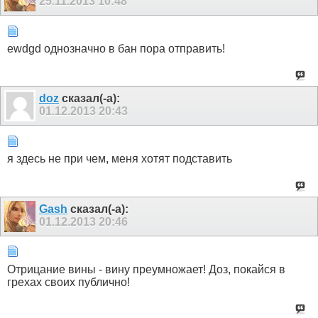
25.11.2013
10:48
ewdgd однозначно в бан пора отправить!
doz
сказал(-а):
01.12.2013
20:43
я здесь не при чем, меня хотят подставить
Gash
сказал(-а):
01.12.2013
20:46
Отрицание вины - вину преумножает! Доз, покайся в
грехах своих публично!