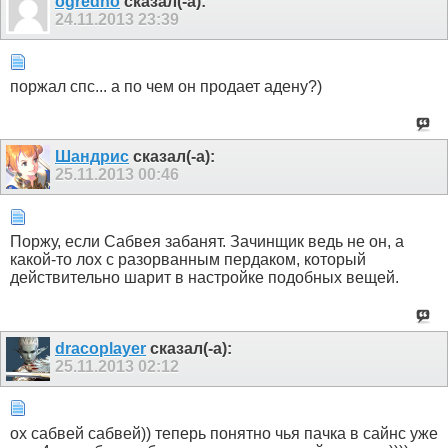
ogredno
сказал(-а):
24.11.2013
23:39
поржал спс... а по чем он продает адену?)
Шандрис
сказал(-а):
25.11.2013
00:46
Поржу, если Сабвея забанят. Зачинщик ведь не он, а
какой-то лох с разорванным пердаком, который
действительно шарит в настройке подобных вещей.
dracoplayer
сказал(-а):
25.11.2013
02:12
ох сабвей сабвей)) теперь понятно чья пачка в сайнс уже