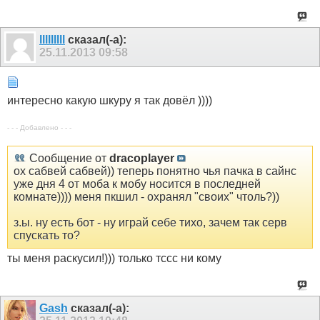
lllllllll
сказал(-а):
25.11.2013
09:58
интересно какую шкуру я так довёл ))))
- - - Добавлено - - -
Сообщение от
dracoplayer
ох сабвей сабвей)) теперь понятно чья пачка в сайнс
уже дня 4 от моба к мобу носится в последней
комнате)))) меня пкшил - охранял "своих" чтоль?))
з.ы. ну есть бот - ну играй себе тихо, зачем так серв
спускать то?
ты меня раскусил!))) только тссс ни кому
Gash
сказал(-а):