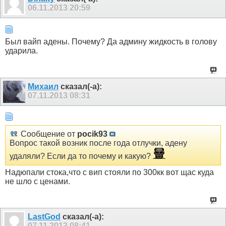
06.11.2013
20:59
Был вайп адены. Почему? Да админу жидкость в голову
ударила.
Михаил
сказал(-а):
07.11.2013
08:31
Сообщение от
pocik93
Вопрос такой возник после года отлучки, адену
удаляли? Если да то почему и какую?
Надюпали стока,что с вип стояли по 300кк вот щас куда
не шло с ценами.
LastGod
сказал(-а):
07.11.2013
08:41