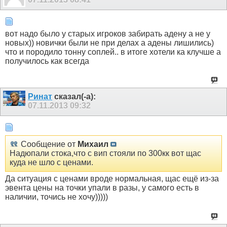
вот надо было у старых игроков забирать адену а не у
новых)) новички были не при делах а адены лишились)
что и породило тонну соплей.. в итоге хотели ка клучше а
получилось как всегда
Ринат
сказал(-а):
07.11.2013
09:32
Сообщение от
Михаил
Надюпали стока,что с вип стояли по 300кк вот щас
куда не шло с ценами.
Да ситуация с ценами вроде нормальная, щас ещё из-за
эвента цены на точки упали в разы, у самого есть в
наличии, точись не хочу)))))