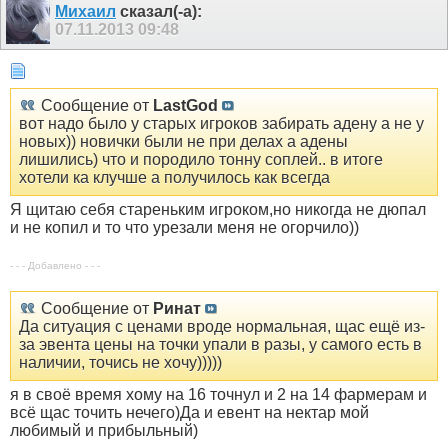
Михаил
сказал(-а):
07.11.2013
09:48
Сообщение от
LastGod
вот надо было у старых игроков забирать адену а не у
новых)) новички были не при делах а адены
лишились) что и породило тонну соплей.. в итоге
хотели ка клучше а получилось как всегда
Я щитаю себя стареньким игроком,но никогда не дюпал
и не копил и то что урезали меня не огорчило))
- - - Добавлено - - -
Сообщение от
Ринат
Да ситуация с ценами вроде нормальная, щас ещё из-
за эвента цены на точки упали в разы, у самого есть в
наличии, точись не хочу)))))
я в своё время хому на 16 точнул и 2 на 14 фармерам и
всё щас точить нечего)Да и евент на нектар мой
любимый и прибыльный)