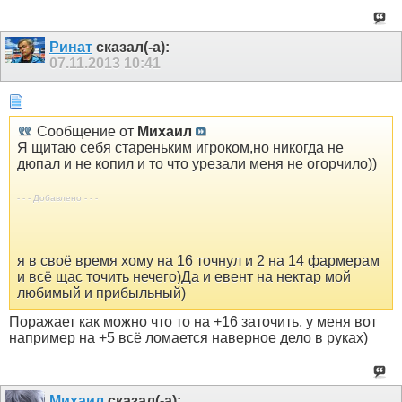
Ринат
сказал(-а):
07.11.2013
10:41
Сообщение от
Михаил
Я щитаю себя стареньким игроком,но никогда не
дюпал и не копил и то что урезали меня не огорчило))
- - - Добавлено - - -
я в своё время хому на 16 точнул и 2 на 14 фармерам
и всё щас точить нечего)Да и евент на нектар мой
любимый и прибыльный)
Поражает как можно что то на +16 заточить, у меня вот
например на +5 всё ломается наверное дело в руках)
Михаил
сказал(-а):