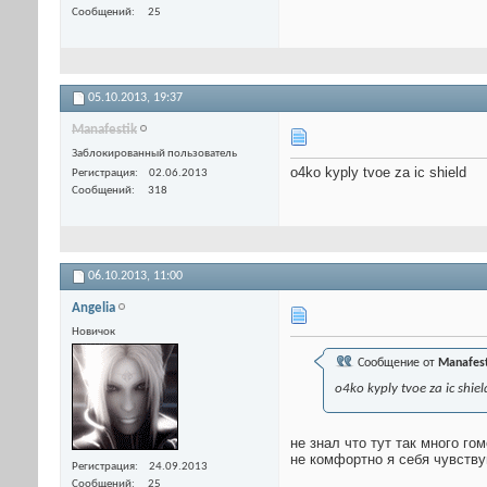
Сообщений
25
05.10.2013,
19:37
Manafestik
Заблокированный пользователь
o4ko kyply tvoe za ic shield
Регистрация
02.06.2013
Сообщений
318
06.10.2013,
11:00
Angelia
Новичок
Сообщение от
Manafest
o4ko kyply tvoe za ic shiel
не знал что тут так много го
не комфортно я себя чувству
Регистрация
24.09.2013
Сообщений
25