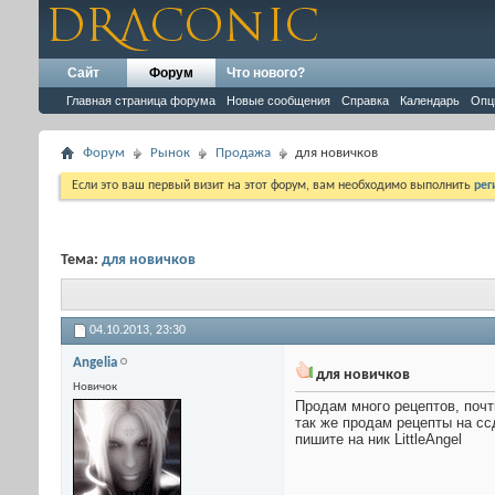
Сайт
Форум
Что нового?
Главная страница форума
Новые сообщения
Справка
Календарь
Опц
Форум
Рынок
Продажа
для новичков
Если это ваш первый визит на этот форум, вам необходимо выполнить
рег
Тема:
для новичков
04.10.2013,
23:30
Angelia
для новичков
Новичок
Продам много рецептов, почт
так же продам рецепты на сс
пишите на ник LittleAngel