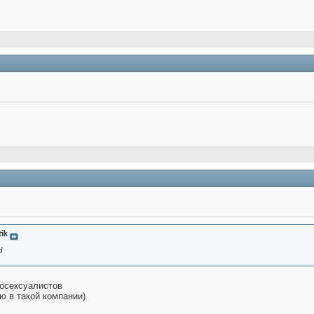
ik
d
мосексуалистов
ю в такой компании)