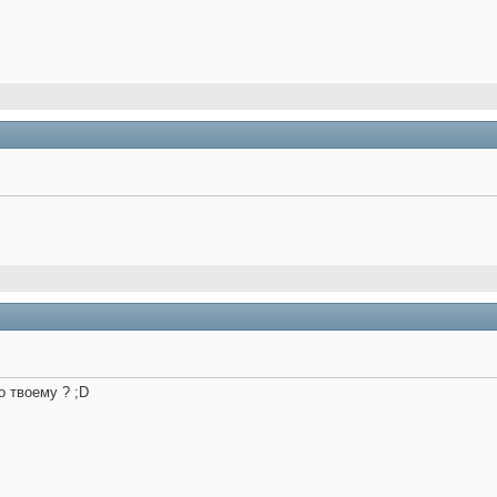
о твоему ? ;D