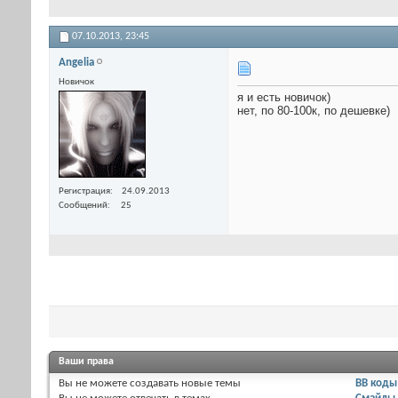
07.10.2013,
23:45
Angelia
Новичок
я и есть новичок)
нет, по 80-100к, по дешевке)
Регистрация
24.09.2013
Сообщений
25
Ваши права
Вы
не можете
создавать новые темы
BB коды