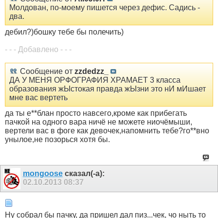
Молдован, по-моему пишется через дефис. Садись -
два.
дебил?)бошку тебе бы полечить)
- - - Добавлено - - -
Сообщение от
zzdedzz_
ДА У МЕНЯ ОРФОГРАФИЯ ХРАМАЕТ 3 класса
образования жЫстокая правда жЫзни это нИ мИшает
мне вас вертеть
да ты е**блан просто навсего,кроме как прибегать
пачкой на одного вара ничё не можете ниочёмыши,
вертели вас в фоге как девочек,напомнить тебе?го**вно
унылое,не позорься хотя бы.
mongoose
сказал(-а):
02.10.2013
08:37
Ну собрал бы пачку, да пришел дал пиз...чек, чо ныть то