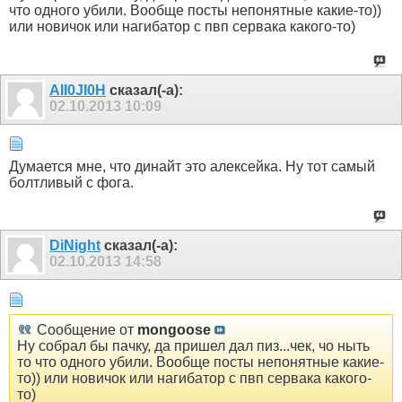
что одного убили. Вообще посты непонятные какие-то))
или новичок или нагибатор с пвп сервака какого-то)
AII0JI0H
сказал(-а):
02.10.2013
10:09
Думается мне, что динайт это алексейка. Ну тот самый
болтливый с фога.
DiNight
сказал(-а):
02.10.2013
14:58
Сообщение от
mongoose
Ну собрал бы пачку, да пришел дал пиз...чек, чо ныть
то что одного убили. Вообще посты непонятные какие-
то)) или новичок или нагибатор с пвп сервака какого-
то)