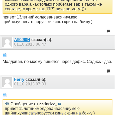
одного вара,а как только прибегает вар в таком же
составе,то кроме как "ПР" ничё не могут)))
привет 13летниймолдованвасяниумею
щийнихуяписатьпорусски кинь скрин на бочку )
AII0JI0H
сказал(-а):
01.10.2013
06:47
Молдован, по-моему пишется через дефис. Садись - два.
Ferry
сказал(-а):
01.10.2013
07:33
Сообщение от
zzdedzz_
привет 13летниймолдованвасяниумею
щийнихуяписатьпорусски кинь скрин на бочку )