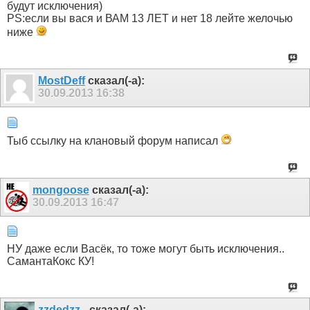
будут исключения)
PS:если вы вася и ВАМ 13 ЛЕТ и нет 18 лейте желочью
ниже
MostDeff
сказал(-а):
30.09.2013
16:38
Тыб ссылку на клановый форум написал
mongoose
сказал(-а):
30.09.2013
16:47
НУ даже если Васёк, то тоже могут быть исключения..
СамантаКокс КУ!
zzdedzz_
сказал(-а):