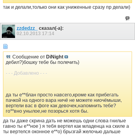
так и делали,только они как униженные сразу пр делали)
zzdedzz_
сказал(-а):
02.10.2013
17:14
Сообщение от
DiNight
дебил?)бошку тебе бы полечить)
- - - Добавлено - - -
да ты е**блан просто навсего,кроме как прибегать
пачкой на одного вара ничё не можете ниочёмыши,
вертели вас в фоге как девочек,напомнить тебе?
го**вно унылое,не позорься хотя бы.
да ты даже скрина дать не можешь одни слова гнилые
гавно ты е**ное ) я тебя вертел как младенца на скиле а
ты вертелся оконное е**о) брызгай желочью дальше