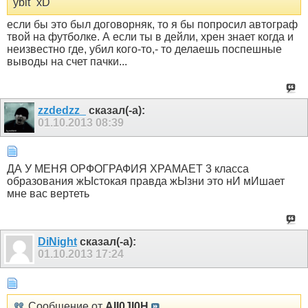
ybit` xD
если бы это был договорняк, то я бы попросил автограф
твой на футболке. А если ты в дейли, хрен знает когда и
неизвестно где, убил кого-то,- то делаешь поспешные
выводы на счет пачки...
zzdedzz_
сказал(-а):
01.10.2013
08:39
ДА У МЕНЯ ОРФОГРАФИЯ ХРАМАЕТ 3 класса
образования жЫстокая правда жЫзни это нИ мИшает
мне вас вертеть
DiNight
сказал(-а):
01.10.2013
17:24
Сообщение от
AII0JI0H