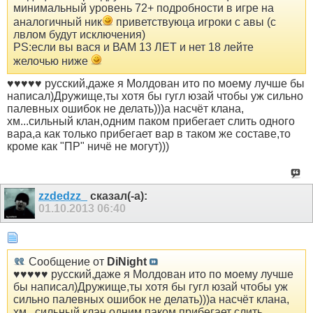
минимальный уровень 72+ подробности в игре на
аналогичный ник
приветствуюца игроки с авы (с
лвлом будут исключения)
PS:если вы вася и ВАМ 13 ЛЕТ и нет 18 лейте
желочью ниже
♥♥♥♥♥ русский,даже я Молдован ито по моему лучше бы
написал)Дружище,ты хотя бы гугл юзай чтобы уж сильно
палевных ошибок не делать)))а насчёт клана,
хм...сильный клан,одним паком прибегает слить одного
вара,а как только прибегает вар в таком же составе,то
кроме как "ПР" ничё не могут)))
zzdedzz_
сказал(-а):
01.10.2013
06:40
Сообщение от
DiNight
♥♥♥♥♥ русский,даже я Молдован ито по моему лучше
бы написал)Дружище,ты хотя бы гугл юзай чтобы уж
сильно палевных ошибок не делать)))а насчёт клана,
хм...сильный клан,одним паком прибегает слить