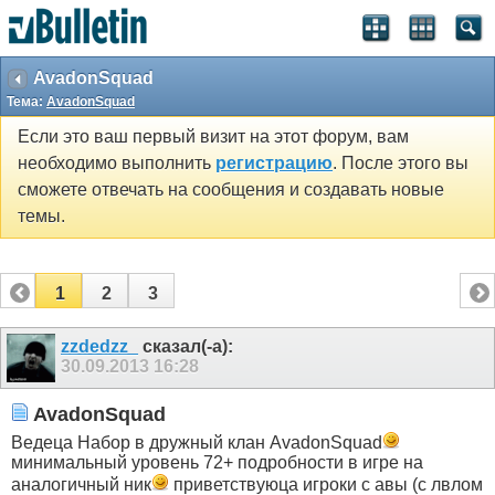
AvadonSquad
Тема:
AvadonSquad
Если это ваш первый визит на этот форум, вам
необходимо выполнить
регистрацию
. После этого вы
сможете отвечать на сообщения и создавать новые
темы.
1
2
3
zzdedzz_
сказал(-а):
30.09.2013
16:28
AvadonSquad
Ведеца Набор в дружный клан AvadonSquad
минимальный уровень 72+ подробности в игре на
аналогичный ник
приветствуюца игроки с авы (с лвлом