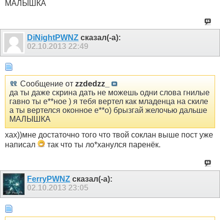
МАЛЫШКА
DiNightPWNZ
сказал(-а):
02.10.2013
22:49
Сообщение от
zzdedzz_
да ты даже скрина дать не можешь одни слова гнилые
гавно ты е**ное ) я тебя вертел как младенца на скиле
а ты вертелся оконное е**о) брызгай желочью дальше
МАЛЫШКА
хах))мне достаточно того что твой соклан выше пост уже
написал
так что ты ло*ханулся паренёк.
FerryPWNZ
сказал(-а):
02.10.2013
23:05