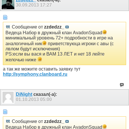
30.09.2013
17:27
Сообщение от
zzdedzz_
Ведеца Набор в дружный клан AvadonSquad
минимальный уровень 72+ подробности в игре на
аналогичный ник
приветствуюца игроки с авы (с
лвлом будут исключения)
PS:если вы вася и ВАМ 13 ЛЕТ и нет 18 лейте
желочью ниже
а так же можите оставить заявку тут
http://symphony.clanboard.ru
DiNight
сказал(-а):
01.10.2013
05:00
Сообщение от
zzdedzz_
Ведеца Набор в дружный клан AvadonSquad