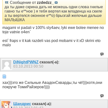
Сообщение от
zzdedzz_
да ты даже скрина дать не можешь одни слова гнилые
гавно ты е**ное ) я тебя вертел как младенца на скиле
а ты вертелся оконное е**о) брызгай желочью дальше
МАЛЫШКА
magami vi padali v 100% sly4aev, lyki ewe bolee menee no
toje vatnie o4en`
est` fraps v it kak razdeli vas pod mobami v it xD skrini eto
malo
DiNightPWNZ
сказал(-а):
03.10.2013
00:50
хах)))это же Сильные АвадонСкварды,ты чё!)))хотя,они
покруче ТомиРайзеров!))))
Шандрис
сказал(-а):