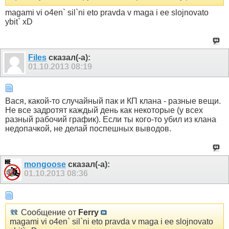
magami vi o4en` sil`ni eto pravda v maga i ee slojnovato
ybit` xD
Files
сказал(-а):
01.10.2013
08:19
Вася, какой-то случайный пак и КП клана - разные вещи.
Не все задротят каждый день как некоторые (у всех
разный рабочий график). Если ты кого-то убил из клана
недопачкой, не делай поспешных выводов.
mongoose
сказал(-а):
01.10.2013
08:36
Сообщение от
Ferry
magami vi o4en` sil`ni eto pravda v maga i ee slojnovato