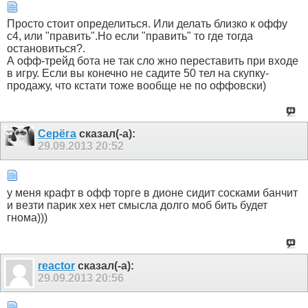
Просто стоит определиться. Или делать близко к оффу
с4, или "править".Но если "править" то где тогда
остановиться?.
А офф-трейд бота не так сло жно переставить при входе
в игру. Если вы конечно не садите 50 тел на скупку-
продажу, что кстати тоже вообще не по оффовски)
Серёга
сказал(-а):
29.09.2013
20:52
у меня крафт в офф торге в дионе сидит сосками банчит
и везти парик хех нет смысла долго моб бить будет
гнома)))
reactor
сказал(-а):
29.09.2013
20:56