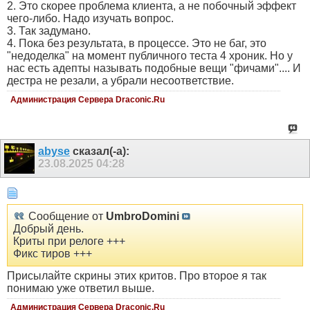
2. Это скорее проблема клиента, а не побочный эффект
чего-либо. Надо изучать вопрос.
3. Так задумано.
4. Пока без результата, в процессе. Это не баг, это
"недоделка" на момент публичного теста 4 хроник. Но у
нас есть адепты называть подобные вещи "фичами".... И
дестра не резали, а убрали несоответствие.
Администрация Сервера Draconic.Ru
abyse
сказал(-а):
23.08.2025
04:28
Сообщение от
UmbroDomini
Добрый день.
Криты при релоге +++
Фикс тиров +++
Присылайте скрины этих критов. Про второе я так
понимаю уже ответил выше.
Администрация Сервера Draconic.Ru