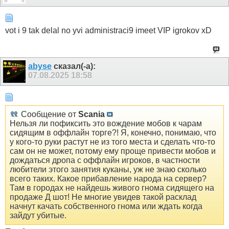
vot i 9 tak delal no yvi administraci9 imeet VIP igrokov xD
abyse
сказал(-а):
07.08.2025
18:58
Сообщение от
Scania
Нельзя ли пофиксить это вождение мобов к чарам
сидящим в оффлайн торге?! Я, конечно, понимаю, что
у кого-то руки растут не из того места и сделать что-то
сам он не может, потому ему проще привести мобов и
дождаться дропа с оффлайн игроков, в частности
любители этого занятия куканы, уж не знаю сколько
всего таких. Какое прибавление народа на сервер?
Там в городах не найдешь живого гнома сидящего на
продаже Д шот! Не многие увидев такой расклад
начнут качать собственного гнома или ждать когда
зайдут убитые.