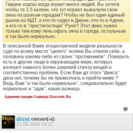
Гиране хорош когда играет много людей. Вы хотите
чтобы те 1,5 калеки, что тут играют вывалили свои
окна по разным городам? Чтобы не был один единый
рынок на МДТ, а кто-то сидел в Дионе, кто-то в Адене,
а кто-то в "простигосподи" Руне? Этот фикс нужен
только тем кому лень офать окна в городе, остальным
и так было нормально.
В описанной Вами эгоцентричной модели реальности
судя по всему место "целого" колеки Вы отвели себе, а
половину какому-либо из своих "противников". Поверьте,
есть и другие люди в окружающем мире, которых
волнуют намного более широкий спектр вещей и
соответственно проблем. Если Вам до этого "фикса"
дела нет, почему бы не промолчать и пройти мимо ?
Ведь Вам "и так было нормально", следовательно будет
нормально и "эдак", какая разница.
Администрация Сервера Draconic.Ru
abyse
сказал(-а):
23.08.2025
04:27