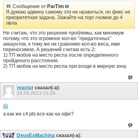
Сообщение от
ParTim
Я думаю админу самому это не нравиться, но фикс не
приоритетная задача. Зажайте на торг гномов до 4
лвла
Не считаю, что это решение проблемы, как минимум
потому, что это огромное кол-во "придаточных"
аккаунтов, к тому же не сравнимо кол-во веса, ими
переносимое. А решений считаю есть 2:
1) ТП мобов на место респа после определенного
пройденого расстояния.
2) ТП мобов на место респа при входе в мирную зону.
reactor
сказал(-а):
28.09.2013
15:26
а как же c4 pts все как на офе?
DeusExMachina
сказал(-а):