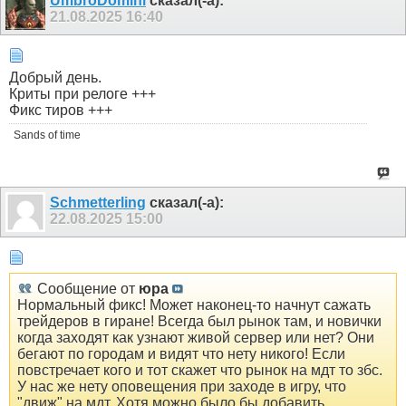
UmbroDomini
сказал(-а):
21.08.2025
16:40
Добрый день.
Криты при релоге +++
Фикс тиров +++
Sands of time
Schmetterling
сказал(-а):
22.08.2025
15:00
Сообщение от
юра
Нормальный фикс! Может наконец-то начнут сажать
трейдеров в гиране! Всегда был рынок там, и новички
когда заходят как узнают живой сервер или нет? Они
бегают по городам и видят что нету никого! Если
повстречает кого и тот скажет что рынок на мдт то збс.
У нас же нету оповещения при заходе в игру, что
"движ" на мдт. Хотя можно было бы добавить....