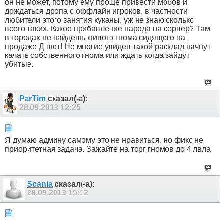
он не может, потому ему проще привести мобов и
дождаться дропа с оффлайн игроков, в частности
любители этого занятия куканы, уж не знаю сколько
всего таких. Какое прибавление народа на сервер? Там
в городах не найдешь живого гнома сидящего на
продаже Д шот! Не многие увидев такой расклад начнут
качать собственного гнома или ждать когда зайдут
убитые.
ParTim
сказал(-а):
28.09.2013
12:25
Я думаю админу самому это не нравиться, но фикс не
приоритетная задача. Зажайте на торг гномов до 4 лвла
Scania
сказал(-а):
28.09.2013
15:12