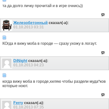
та да долго личку прочитай и в игре очнись))
Железобетонный
сказал(-а):
01.10.2013
03:31
КОгда я вижу моба в городе — сразу ухожу в логаут.
DiNight
сказал(-а):
01.10.2013
04:23
когда вижу моба в городе,хиляю чтобы раздели муда*ков
которые ноют.
Ferry
сказал(-а):
01.10.2013
07:35