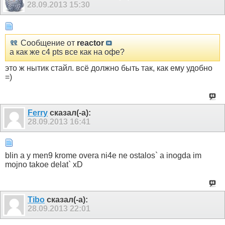
28.09.2013
15:30
Сообщение от
reactor
а как же c4 pts все как на офе?
это ж нытик стайл. всё должно быть так, как ему удобно
=)
Ferry
сказал(-а):
28.09.2013
16:41
blin a y men9 krome overa ni4e ne ostalos` a inogda im
mojno takoe delat` xD
Tibo
сказал(-а):
28.09.2013
22:01