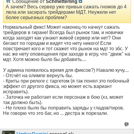
Сообщение от
Schmetterling
А зачем? Весь сервер уже привык сажать гномов до 4
лвла или засирать трейдерами МДТ. Неужели нет
более серьезных проблем?
Нормальный фикс! Может наконец-то начнут сажать
трейдеров в гиране! Всегда был рынок там, и новички
когда заходят как узнают живой сервер или нет? Они
бегают по городам и видят что нету никого! Если
повстречает кого и тот скажет что рынок на мдт то збс. У
нас же нету оповещения при заходе в игру, что "движ" на
мдт. Хотя можно было бы добавить....
У админа появилось время для фиксов?) Навалю кучу....
- Отсчёт на олимпе вернуть бы.
- Криты при релоге с таргетом (я так понял это побочный
эффект от другого фикса, но может есть вариант
исправить).
- Заточка не работает если персонаж в бою (хз, может
так должно быть).
- Не плохо было бы поправить заряды у гладов/тиров.
Не говорю что это баг, но ... дестра ж порезали.