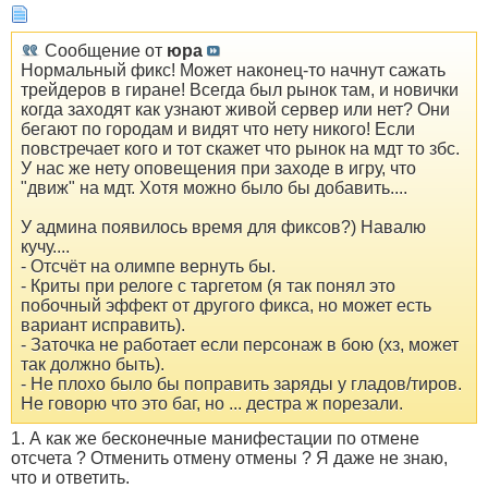
Сообщение от
юра
Нормальный фикс! Может наконец-то начнут сажать
трейдеров в гиране! Всегда был рынок там, и новички
когда заходят как узнают живой сервер или нет? Они
бегают по городам и видят что нету никого! Если
повстречает кого и тот скажет что рынок на мдт то збс.
У нас же нету оповещения при заходе в игру, что
"движ" на мдт. Хотя можно было бы добавить....
У админа появилось время для фиксов?) Навалю
кучу....
- Отсчёт на олимпе вернуть бы.
- Криты при релоге с таргетом (я так понял это
побочный эффект от другого фикса, но может есть
вариант исправить).
- Заточка не работает если персонаж в бою (хз, может
так должно быть).
- Не плохо было бы поправить заряды у гладов/тиров.
Не говорю что это баг, но ... дестра ж порезали.
1. А как же бесконечные манифестации по отмене
отсчета ? Отменить отмену отмены ? Я даже не знаю,
что и ответить.