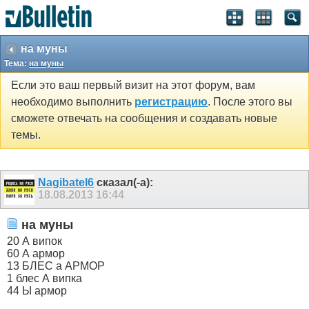
на муны
Тема:
на муны
Если это ваш первый визит на этот форум, вам
необходимо выполнить
регистрацию
. После этого вы
сможете отвечать на сообщения и создавать новые
темы.
Nagibatel6
сказал(-а):
18.08.2013
16:44
на муны
20 А випок
60 А армор
13 БЛЕС а АРМОР
1 блес А випка
44 Ы армор