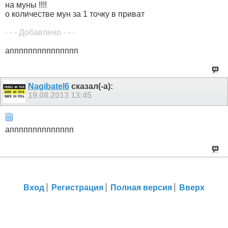
на муны !!!!
о количестве мун за 1 точку в приват
- - - Добавлено - - -
аппппппппппппппп
Nagibatel6
сказал(-а):
19.08.2013
13:45
апппппппппппппп
Вход
Регистрация
Полная версия
Вверх