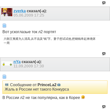
zverka
сказал(-а):
05.06.2009
17:25
Вот ускоглазые ток л2 портят
六朝王夷甫为人清高,从不说及“钱”字。妻子想试试他,把铜钱串起来绕床
一周
nYa
сказал(-а):
11.09.2009
17:30
Сообщение от
PrinceLa2
Жаль в России нет такого Конкурса
В России л2 не так популярна, как в Корее