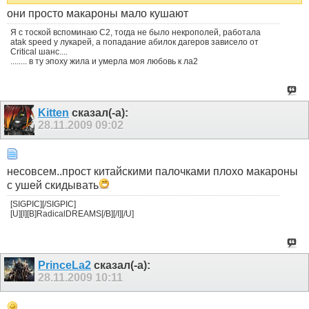
они просто макароны мало кушают
Я с тоской вспоминаю С2, тогда не было некрополей, работала
atak speed у лукарей, а попадание абилок дагеров зависело от
Critical шанс....
........ в ту эпоху жила и умерла моя любовь к ла2
Kitten
сказал(-а):
28.11.2009
09:02
несовсем..прост китайскими палочками плохо макароны
с ушей скидывать
[SIGPIC][/SIGPIC]
[U][I][B]RadicalDREAMS[/B][/I][/U]
PrinceLa2
сказал(-а):
28.11.2009
10:11