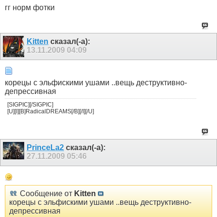
гг норм фотки
Kitten
сказал(-а):
13.11.2009
04:09
корецы с эльфискими ушами ..вещь деструктивно-
депрессивная
[SIGPIC][/SIGPIC]
[U][I][B]RadicalDREAMS[/B][/I][/U]
PrinceLa2
сказал(-а):
27.11.2009
05:46
Сообщение от
Kitten
корецы с эльфискими ушами ..вещь деструктивно-
депрессивная