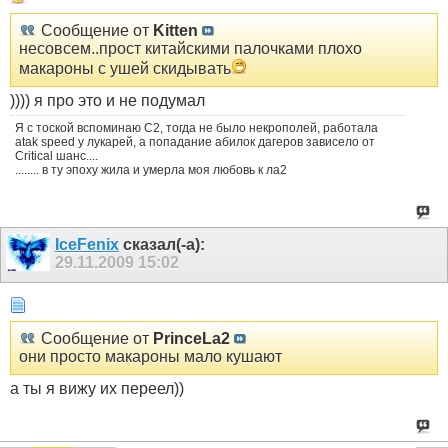
Сообщение от
Kitten
несовсем..прост китайскими палочками плохо
макароны с ушей скидывать
)))) я про это и не подумал
Я с тоской вспоминаю С2, тогда не было некрополей, работала
atak speed у лукарей, а попадание абилок дагеров зависело от
Critical шанс....
........ в ту эпоху жила и умерла моя любовь к ла2
IceFenix
сказал(-а):
29.11.2009
15:02
Сообщение от
PrinceLa2
они просто макароны мало кушают
а ты я вижу их переел))