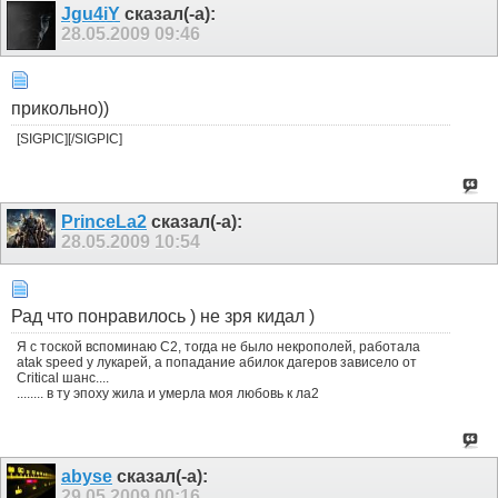
Jgu4iY
сказал(-а):
28.05.2009
09:46
прикольно))
[SIGPIC][/SIGPIC]
PrinceLa2
сказал(-а):
28.05.2009
10:54
Рад что понравилось ) не зря кидал )
Я с тоской вспоминаю С2, тогда не было некрополей, работала
atak speed у лукарей, а попадание абилок дагеров зависело от
Critical шанс....
........ в ту эпоху жила и умерла моя любовь к ла2
abyse
сказал(-а):
29.05.2009
00:16