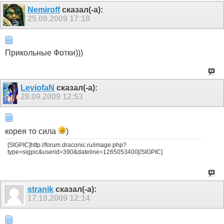
Nemiroff
сказал(-а):
25.09.2009
17:18
Прикольные Фотки)))
LeviofaN
сказал(-а):
28.09.2009
12:53
корея то сила
)
[SIGPIC]http://forum.draconic.ru/image.php?
type=sigpic&userid=390&dateline=1265053400[/SIGPIC]
stranik
сказал(-а):
17.10.2009
12:14