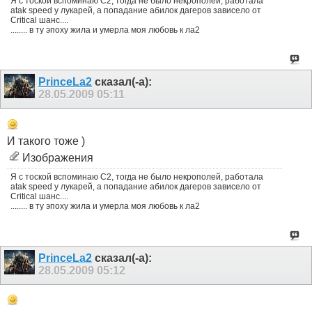
Я с тоской вспоминаю С2, тогда не было некрополей, работала
atak speed у лукарей, а попадание абилок дагеров зависело от
Critical шанс....
........ в ту эпоху жила и умерла моя любовь к ла2
PrinceLa2
сказал(-а):
28.05.2009
05:11
И такого тоже )
Изображения
Я с тоской вспоминаю С2, тогда не было некрополей, работала
atak speed у лукарей, а попадание абилок дагеров зависело от
Critical шанс....
........ в ту эпоху жила и умерла моя любовь к ла2
PrinceLa2
сказал(-а):
28.05.2009
05:12