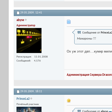
29.05.2009,
12:41
abyse
Администратор
Сообщение от
PrinceLa
Макароны !!!
Ох уж этот двп....кумир мили
Регистрация
11.01.2008
Сообщений
4,576
Администрация Сервера Draconi
29.05.2009,
18:11
PrinceLa2
Почётный участник
Сообщение от
abyse