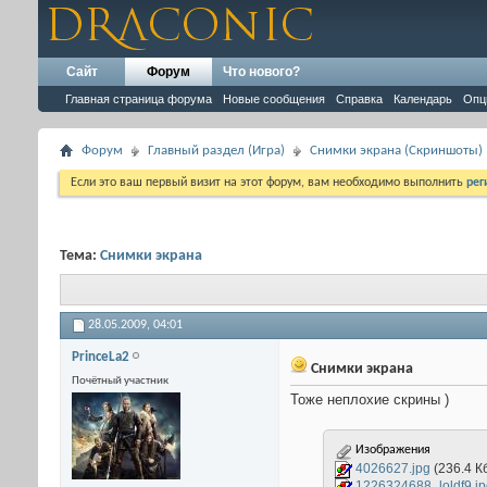
Сайт
Форум
Что нового?
Главная страница форума
Новые сообщения
Справка
Календарь
Опц
Форум
Главный раздел (Игра)
Снимки экрана (Cкриншоты)
Если это ваш первый визит на этот форум, вам необходимо выполнить
рег
Тема:
Снимки экрана
28.05.2009,
04:01
PrinceLa2
Снимки экрана
Почётный участник
Тоже неплохие скрины )
Изображения
4026627.jpg
(236.4 К
1226324688_loldf9.jp