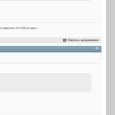
ависело от Critical шанс....
Ответить с цитированием
#3