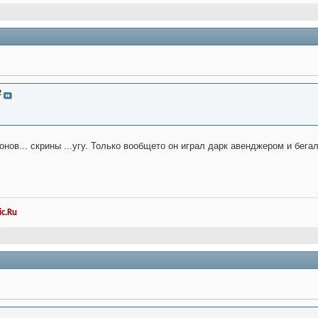
2
онов... скрины ...угу. Только вообщето он играл дарк авенджером и бега
c.Ru