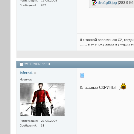
Регистрация
13.08.2008
dvp1gf0.jpg
(283.9 Кб
Сообщений
782
Я с тоской вспоминаю С2, тогда 
........ в ту эпоху жила и умерла
29.05.2009,
11:01
InfernaL
Новичок
Классные СКРИНЫ =)
Регистрация
23.05.2009
Сообщений
18