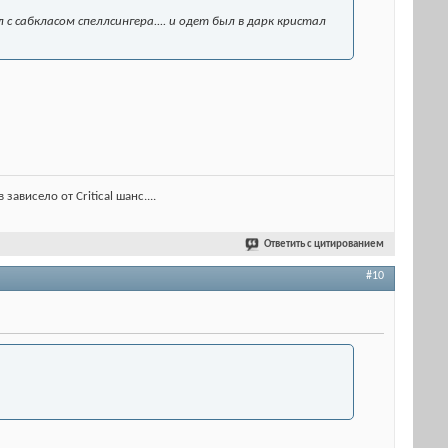
 с сабкласом спеллсингера.... и одет был в дарк кристал
ависело от Critical шанс....
Ответить с цитированием
#10