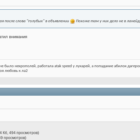
я после слова "голубых" в объявлении
Похоже там у них дело не в ланейдж
ратил внимания
не было некрополей, работала atak speed у лукарей, а попадание абилок дагеров з
 моя любовь к ла2
.4 Кб, 494 просмотров)
539 просмотров)