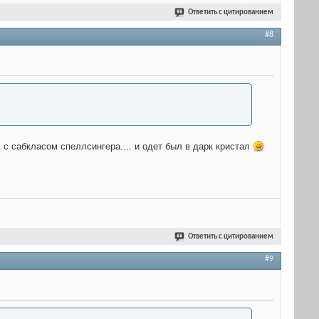
Ответить с цитированием
#8
л с сабкласом спеллсингера.... и одет был в дарк кристал
Ответить с цитированием
#9