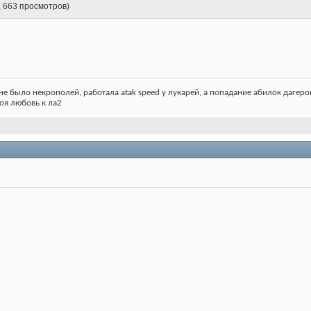
, 663 просмотров)
не было некрополей, работала atak speed у лукарей, а попадание абилок дагеров з
 моя любовь к ла2