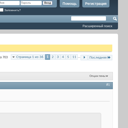
Помощь
Регистрация
Запомнить?
Расширенный поиск
Страница 1 из 36
1
2
3
4
5
11
...
из 703
Последняя
Опции темы
#1