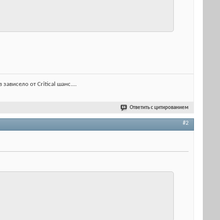
ависело от Critical шанс....
Ответить с цитированием
#2