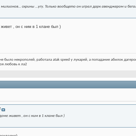
 милионов... скрины ...угу. Только вообщето он играл дарк авенджером и бегал
 живет , он с ним в 1 клане был )
не было некрополей, работала atak speed у лукарей, а попадание абилок дагеров з
 моя любовь к ла2
2
доме живет , он с ним в 1 клане был )
аскладке)