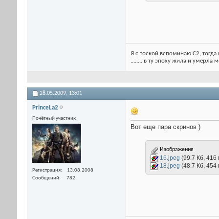
Я с тоской вспоминаю С2, тогда 
........ в ту эпоху жила и умерла
28.05.2009,
13:01
PrinceLa2
Почётный участник
Вот еще пара скринов )
Изображения
16.jpeg
(99.7 Кб, 416
18.jpeg
(48.7 Кб, 454
Регистрация
13.08.2008
Сообщений
782