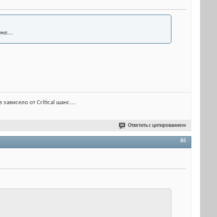
е....
ависело от Critical шанс....
Ответить с цитированием
#6