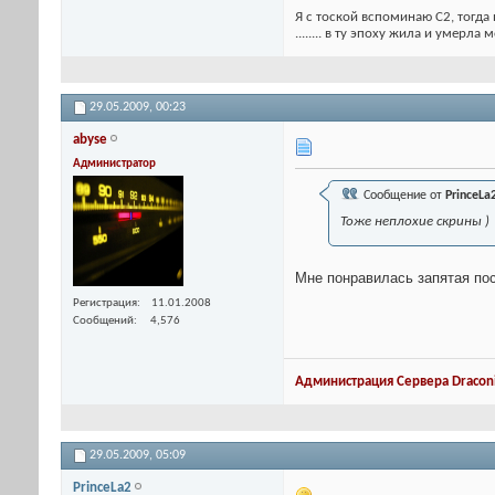
Я с тоской вспоминаю С2, тогда 
........ в ту эпоху жила и умерла
29.05.2009,
00:23
abyse
Администратор
Сообщение от
PrinceLa
Тоже неплохие скрины )
Мне понравилась запятая по
Регистрация
11.01.2008
Сообщений
4,576
Администрация Сервера Draconi
29.05.2009,
05:09
PrinceLa2