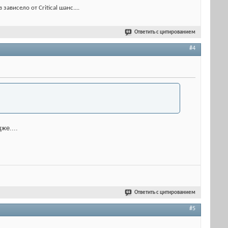
ависело от Critical шанс....
Ответить с цитированием
#4
же....
Ответить с цитированием
#5