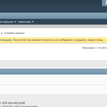
ии форума
Навигация
Снимки экрана
истрацию
. После этого вы сможете отвечать на сообщения и создавать новые темы.
Показано с 1 по 20 
б, 634 просмотров)
g
(30.5 Кб, 487 просмотров)