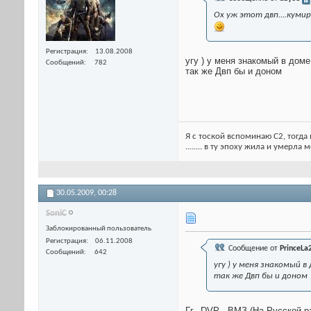
Ох уж этот двп....кумир
Регистрация
13.08.2008
угу ) у меня знакомый в доме
Сообщений
782
так же Двп бы и доном
Я с тоской вспоминаю С2, тогда 
........ в ту эпоху жила и умерла
30.05.2009,
00:28
SoniC
Заблокированный пользователь
Регистрация
06.11.2008
Сообщение от
PrinceLa
Сообщений
642
угу ) у меня знакомый в 
так же Двп бы и доном
Гг...DVP - ВМЗ (На Русской р