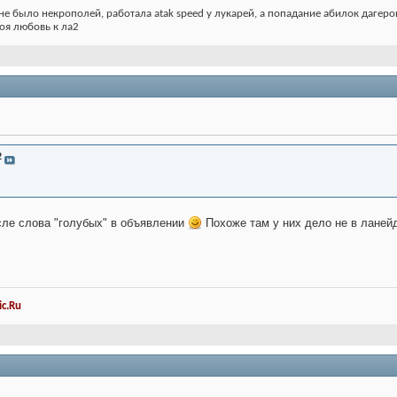
не было некрополей, работала atak speed у лукарей, а попадание абилок дагеров з
 моя любовь к ла2
2
сле слова "голубых" в объявлении
Похоже там у них дело не в ланейд
c.Ru