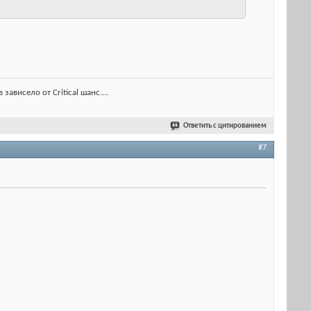
ависело от Critical шанс....
Ответить с цитированием
#7