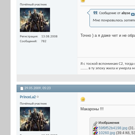
Почётный участник
Сообщение от
abyse
Мне понравилась запята
Точно ) а я даже чет и не об
Регистрация
13.08.2008
Сообщений
782
Я с тоской вспоминаю С2, тогда 
........ в ту эпоху жила и умерла
29.05.2009,
05:23
PrinceLa2
Почётный участник
Макароны !!!
Изображения
59f9f52b4198.jpg
(31
10260.jpg
(39.4 Кб, 