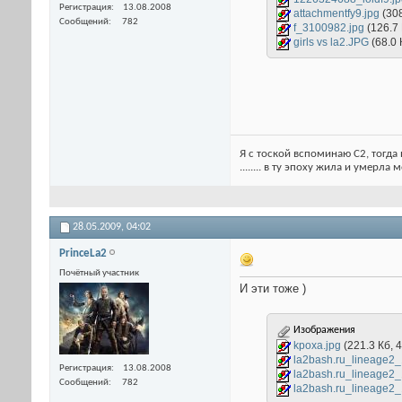
Регистрация
13.08.2008
attachmentfy9.jpg
(30
Сообщений
782
f_3100982.jpg
(126.7
girls vs la2.JPG
(68.0
Я с тоской вспоминаю С2, тогда 
........ в ту эпоху жила и умерла
28.05.2009,
04:02
PrinceLa2
Почётный участник
И эти тоже )
Изображения
kpoxa.jpg
(221.3 Кб,
la2bash.ru_lineage2
Регистрация
13.08.2008
la2bash.ru_lineage2
Сообщений
782
la2bash.ru_lineage2