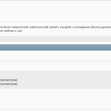
не было некрополей, работала atak speed у лукарей, а попадание абилок дагеров з
 моя любовь к ла2
 просмотров)
 просмотров)